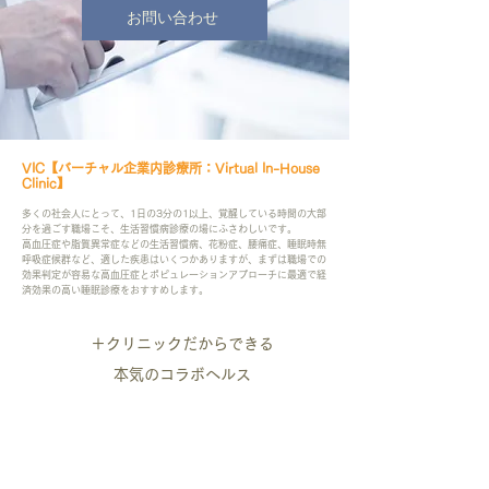
お問い合わせ
VIC【バーチャル企業内診療所：Virtual In-House
Clinic】
多くの社会人にとって、1日の3分の1以上、覚醒している時間の大部
分を過ごす職場こそ、生活習慣病診療の場にふさわしいです。
高血圧症や脂質異常症などの生活習慣病、花粉症、腰痛症、睡眠時無
呼吸症候群など、適した疾患はいくつかありますが、まずは職場での
効果判定が容易な高血圧症とポピュレーションアプローチに最適で経
済効果の高い睡眠診療をおすすめします。
＋クリニックだからできる
本気のコラボヘルス