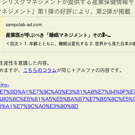
ッジリスクマネジメントが提供する産業保健情報サ
マネジメント」第1弾の好評により、第2弾が掲載
sampolab-ad.com
産業医が学ぶべき「睡眠マネジメント」その2—...
生産性を意識した内容。
めますが、
こちらのコラム
が同じ＋アルファの内容です。
iny-
st/%E7%9D%A1%E7%9C%A0%E3%81%A8%E7%94%9F%
%80%8C%E5%81%A5%E5%BA%B7%E7%B5%8C%E5%
D%A1%E7%9C%A0%E3%80%8D