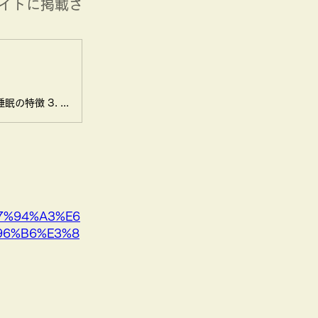
イトに掲載さ
＜目次＞ 1. 年齢とともに、睡眠は変化する 2. 世界から見た日本の睡眠の特徴 3. 健康課題一般と生産性の関係（健康経営の基本） 4. 睡眠課題と生産性の関係 5. 社会的時差ボケは、睡眠時間より強く生産性と総死亡率...
E7%94%A3%E6
96%B6%E3%8