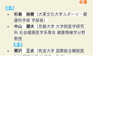
会場
座長
杉森　裕樹
（大東文化大学スポーツ・健
康科学部 学部長）
中山　健夫
（京都大学 大学院医学研究
科 社会健康医学系専攻 健康情報学分野 
教授
演者
柳沢　正史
（筑波大学 国際統合睡眠医
科学研究機構 機構長・教授）
「睡眠の謎に挑む：在宅終夜
EEG/EOG/EMG+SpO2計測から見え
て来たこと」
小川　和雅
（医療法人財団慈生会 野村
病院 予防医学センター 所長補佐）
「睡眠健診の現状と課題 ― 健診現場に
携わる立場から ―」
八木　朝子
（久留米大学医学部　医療検
査学科 准教授）
「睡眠健診に用いる検査」
内村　直尚
（久留米大学　学長）