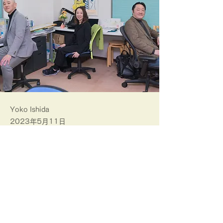
Yoko Ishida
2023年5月11日
研究者、統計家としてご活躍の宮中先生
に、現在の活動を紹介しました
ひさしぶりに、起業の動機について振り返る
こともでき、非常に有意義な時間でした。
あらためて、これから行う睡眠に関するソー
シャルネットワークの構築に力を注ぐ決意を
Previous
Next
新たにしました。