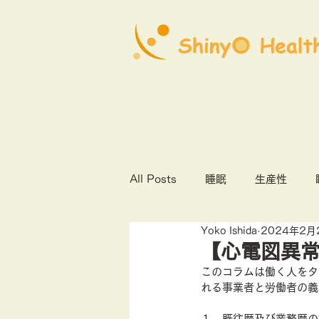
All Posts
睡眠
生産性
Yoko Ishida
2024年2月
心理社会的安全性
COVID1
【心電図異
このコラムは働く人をタ
れる事業者と労働者の義
オンライン診療
産業保健
既往歴及び業務歴の