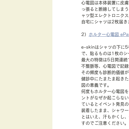
心電図は本体装置に皮膚
っ張ると断線してしまう
ャツ型エレクトロニクス
自宅にシャツは2枚届き
2）
ホルター心電図 eP
e-skinはシャツの下に
で、貼るものは1枚のシ
最大の特徴は5日間連続
不整脈等、心電図で記録
その頻度も診断的価値が
健診中にたまたま起きた
図の意義です。
何度もホルター心電図を
ントがなぜか起こらない
ているとイベント発見の
装着したまま、シャワー
とはいえ、汗もかくし、
すのでご注意ください。