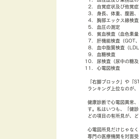
自覚症状及び他覚症
行動経済学
身長、体重、腹囲、
胸部エックス線検査
血圧の測定
貧血検査（血色素量
肝機能検査（GOT、
血中脂質検査（LD
血糖検査
尿検査（尿中の糖及
心電図検査
「右脚ブロック」や「S
ランキング上位なのが、
健康診断で心電図異常、
す。私はいつも、「健診
どの項目の有所見が、ど
心電図所見だけじゃなく
専門の医療機関を対面受