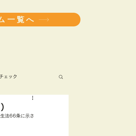
ム一覧へ
チェック
アレルギー
１）
生法66条に示さ
健康診断
学会