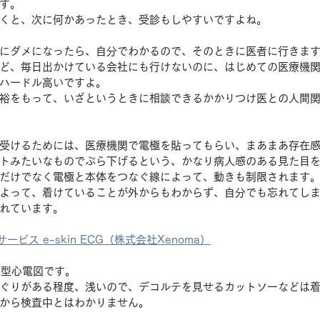
す。
くと、次に何かあったとき、受診もしやすいですよね。
にダメになったら、自分でわかるので、そのときに医者に行きま
ど、毎日出かけている会社にも行けないのに、はじめての医療機
ハードル高いですよ。
裕をもって、いざというときに相談できるかかりつけ医との人間
受けるためには、医療機関で電極を貼ってもらい、まあまあ存在
トみたいなものでぶら下げるという、かなり病人感のある見た目
だけでなく電極と本体をつなぐ線によって、動きも制限されます
よって、着けていることが外からもわからず、自分でも忘れてし
れています。
ビス e-skin ECG（株式会社Xenoma）
ャツ型心電図です。
ぐりがある程度、浅いので、デコルテを見せるカットソーなどは
から検査中とはわかりません。