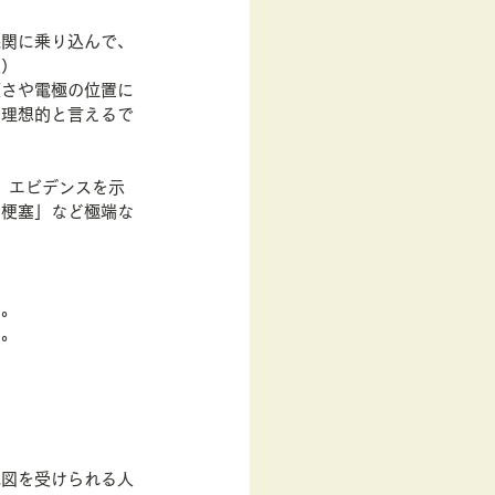
機関に乗り込んで、
笑）
便さや電極の位置に
て理想的と言えるで
。エビデンスを示
筋梗塞」など極端な
い。
す。
電図を受けられる人