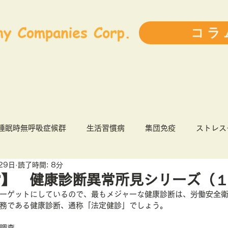
コラ
睡眠時無呼吸症候群
生活習慣病
集団免疫
ストレス
29日
読了時間: 8分
9
健康経営
インフルエンザ
前ブログランキング
常】 健康診断異常所見シリーズ（
ーゲットにしているので、最もメジャーな健康診断は、労働安全衛
務である健康診断、通称「法定健診」でしょう。
人事・育成
ライフスタイル
書評
患者力
調査