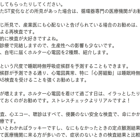
してもらったりしてください。
たST変化などの所見があった場合は、循環器専門の医療機関がお
じ所見で、産業医にも心配ないと告げられている場合のお勧めは
よる再検査です。
的に検査が大好きですよね。
診療で完結しますので、生産性への影響も少ないです。
、自宅に届くホルター心電図を2種類、紹介します。
Rという尺度で睡眠時無呼吸症候群を予測することもできます。
候群が予測できる通り、心電図異常、特に「心房細動」は睡眠時
AS検査を受けることを強くお勧めします。
が増えます。ホルター心電図を着けて過ごす日は、イラっとした
ておくのがお勧めです。ストレスチェックよりリアルですよ！
検査、心エコー、聴診はすべて、侵襲のない安全な検査で、命にか
療です。
いとわかればラッキーですし、なにもなかったときの定点観測結
て医療機関に来る方が多いので、症状のないときの検査結果と比