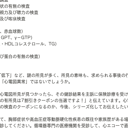
状の有無の検査
視力及び聴力の検査
及び喀痰検査
、赤血球数）
GPT、γ－GTP）
L・HDLコレステロール、TG）
び蛋白の有無の検査）
T低下」など、謎の所見が多く、所見の意味も、求められる事後の
「心電図異常」ではないでしょうか。
心電図所見が見つかったら、その健診結果を主訴に保険診療を受
の有所見は7割引きクーポンの当選ですよ！」と伝えています。心
の検査のクーポンになるのか、今後、シリーズ化してお伝えした
て、胸部症状や高血圧症等動脈硬化性疾患の既往や家族歴がある
診してください。循環器専門の医療機関を受診して、心エコーで