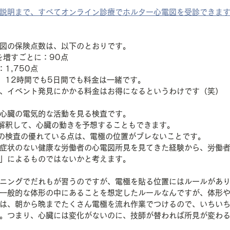
説明まで、すべてオンライン診療でホルター心電図を受診できま
図の保険点数は、以下のとおりです。
を増すごとに：90点
1,750点
、12時間でも5日間でも料金は一緒です。
、イベント発見にかかる料金はお得になるというわけです（笑）
心臓の電気的な活動を見る検査です。
解釈して、心臓の動きを予想することもできます。
の検査の優れている点は、電極の位置がブレないことです。
症状のない健康な労働者の心電図所見を見てきた経験から、労働
」によるものではないかと考えます。
ニングでだれもが習うのですが、電極を貼る位置にはルールがあ
一般的な体形の中にあることを想定したルールなんですが、体形
は、朝から晩までたくさん電極を流れ作業でつけるので、いちい
。つまり、心臓には変化がないのに、技師が替われば所見が変わ