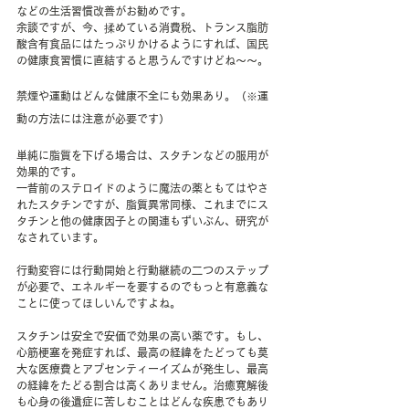
などの生活習慣改善がお勧めです。
余談ですが、今、揉めている消費税、トランス脂肪
酸含有食品にはたっぷりかけるようにすれば、国民
の健康食習慣に直結すると思うんですけどね～～。
禁煙や運動はどんな健康不全にも効果あり。（※運
動の方法には注意が必要です）
単純に脂質を下げる場合は、スタチンなどの服用が
効果的です。
一昔前のステロイドのように魔法の薬ともてはやさ
れたスタチンですが、脂質異常同様、これまでにス
タチンと他の健康因子との関連もずいぶん、研究が
なされています。
行動変容には行動開始と行動継続の二つのステップ
が必要で、エネルギーを要するのでもっと有意義な
ことに使ってほしいんですよね。
スタチンは安全で安価で効果の高い薬です。もし、
心筋梗塞を発症すれば、最高の経緯をたどっても莫
大な医療費とアブセンティーイズムが発生し、最高
の経緯をたどる割合は高くありません。治癒寛解後
も心身の後遺症に苦しむことはどんな疾患でもあり