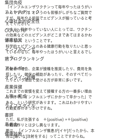
集団免疫
「インフルエンザワクチンって毎年やったほうがい
ストレスチェック
いんですか？」というのも皆様がしがちなご質問で
すが、毎年やる前提でエビデンスが揃っていると考
心理社会的安全性
えてください。
つまり、毎年やっていない人にとっては、ワクチン
COVID19
の効果などのエビデンスがどこまであてはまるかわ
健康経営
からない、ということです。
科学的エビデンスのある健康行動を取りたいと思っ
インフルエンザ
ているのなら、毎年やったほうがいいと言えるでし
ょう。
前ブログランキング
アレルギー
労働者の場合、企業が接種を推奨したり、費用を負
担したり、健保の補助があったり、そのすべてだっ
オンライン診療
たりという理由で受ける方が非常に多いです。
産業保健
これまでの習慣を変えて接種する方の一番多い理由
人事・育成
は「昨年、インフルエンザにかかって辛かった」で
ある、という研究があります。これはわかりやすい
ライフスタイル
行動変容のきっかけですね。
書評
ただ、私が主張する　＋(positive) ×＋(positive)　
患者力
の動機作りとは少し異なります。
要は、「インフルエンザ罹患が[イヤ]だったから、本
健康診断
当は[嫌いな]注射をする」ってことですからね。