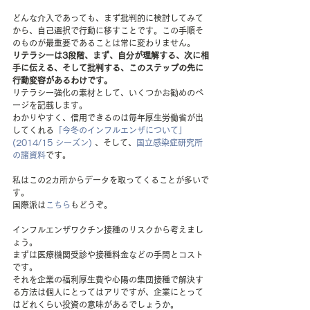
どんな介入であっても、まず批判的に検討してみて
から、自己選択で行動に移すことです。この手順そ
のものが最重要であることは常に変わりません。
リテラシーは3段階、まず、自分が理解する、次に相
手に伝える、そして批判する、このステップの先に
行動変容があるわけです。
リテラシー強化の素材として、いくつかお勧めのペ
ージを記載します。
わかりやすく、信用できるのは毎年厚生労働省が出
してくれる
「今冬のインフルエンザについて」 
(2014/15 シーズン) 
、そして、
国立感染症研究所
の諸資料
です。
私はこの2カ所からデータを取ってくることが多いで
す。
国際派は
こちら
もどうぞ。
インフルエンザワクチン接種のリスクから考えまし
ょう。
まずは医療機関受診や接種料金などの手間とコスト
です。
それを企業の福利厚生費や心陽の集団接種で解決す
る方法は個人にとってはアリですが、企業にとって
はどれくらい投資の意味があるでしょうか。