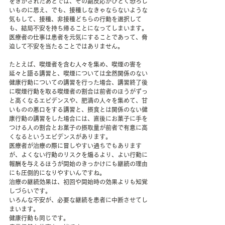
をきかされたあとでは、その副反応がひどく恐ろし
いものに思え、でも、接種しなきゃならないような
気もして、接種、非接種どちらの行動を選択して
も、結局不安を持ち帰ることになってしまいます。
医療者の仕事は患者を元気にすることであって、脅
迫して不安を当たることではありません。
たとえば、喫煙者を含む人々を集め、喫煙の害を
延々と語る講習と、喫煙については全然関係のない
健康行動についての講習を行った場合、講習終了後
に喫煙行動を取る喫煙者の割合は前者のほうがずっ
と高くなるエビデンスや、肥満の人々を集めて、甘
いものの悪口をする講習と、摂食とは関係のない健
康行動の講習をした場合には、直後にお菓子に手を
つける人の割合とお菓子の摂取量が前者で有意に高
くなるというエビデンスがあります。
医療者が治療の際に冒しやすい過ちでもあります
が、よくない行動のリスクを煽るより、よい行動に
報酬を与えるほうが開始のきっかけにも継続の理由
にも圧倒的になりやすいんですね。
治療の継続効果は、初回や開始時の効果よりも知覚
しづらいです。
いろんな不安が、必要な継続を患者に中断させてし
まいます。
健康行動も同じです。