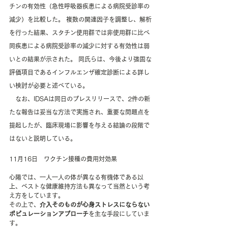
チンの有効性（急性呼吸器疾患による病院受診率の
減少）を比較した。 複数の関連因子を調整し、解析
を行った結果、スタチン使用群では非使用群に比べ
同疾患による病院受診率の減少に対する有効性は弱
いとの結果が示された。 同氏らは、今後より強固な
評価項目であるインフルエンザ確定診断による詳し
い検討が必要と述べている。
　なお、IDSAは同日のプレスリリースで、2件の新
たな報告は妥当な方法で実施され、重要な問題点を
提起したが、臨床現場に影響を与える結論の段階で
はないと説明している。
11月16日　ワクチン接種の費用対効果
心陽では、一人一人の体が異なる有機体である以
上、ベストな健康維持方法も異なって当然という考
え方をしています。
その上で、
介入そのものが心身ストレスにならない
ポピュレーションアプローチ
を主な手段にしていま
す。