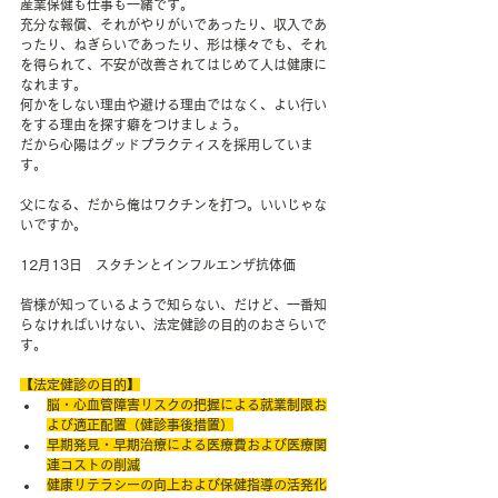
産業保健も仕事も一緒です。
充分な報償、それがやりがいであったり、収入であ
ったり、ねぎらいであったり、形は様々でも、それ
を得られて、不安が改善されてはじめて人は健康に
なれます。
何かをしない理由や避ける理由ではなく、よい行い
をする理由を探す癖をつけましょう。
だから心陽はグッドプラクティスを採用していま
す。
父になる、だから俺はワクチンを打つ。いいじゃな
いですか。
12月13日　スタチンとインフルエンザ抗体価
皆様が知っているようで知らない、だけど、一番知
らなければいけない、法定健診の目的のおさらいで
す。
【法定健診の目的】
脳・心血管障害リスクの把握による就業制限お
よび適正配置（健診事後措置）
早期発見・早期治療による医療費および医療関
連コストの削減
健康リテラシーの向上および保健指導の活発化