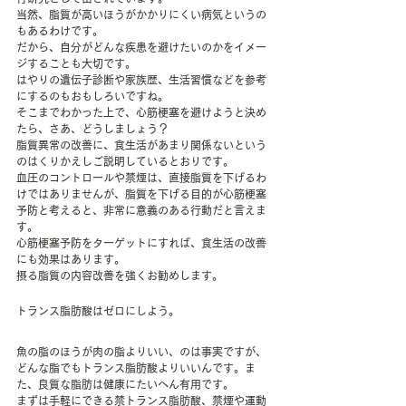
当然、脂質が高いほうがかかりにくい病気というの
もあるわけです。
だから、自分がどんな疾患を避けたいのかをイメー
ジすることも大切です。
はやりの遺伝子診断や家族歴、生活習慣などを参考
にするのもおもしろいですね。
そこまでわかった上で、心筋梗塞を避けようと決め
たら、さあ、どうしましょう？
脂質異常の改善に、食生活があまり関係ないという
のはくりかえしご説明しているとおりです。
血圧のコントロールや禁煙は、直接脂質を下げるわ
けではありませんが、脂質を下げる目的が心筋梗塞
予防と考えると、非常に意義のある行動だと言えま
す。
心筋梗塞予防をターゲットにすれば、食生活の改善
にも効果はあります。
摂る脂質の内容改善を強くお勧めします。
トランス脂肪酸はゼロにしよう。
魚の脂のほうが肉の脂よりいい、のは事実ですが、
どんな脂でもトランス脂肪酸よりいいんです。ま
た、良質な脂肪は健康にたいへん有用です。
まずは手軽にできる禁トランス脂肪酸、禁煙や運動