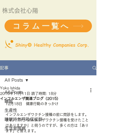
株式会社心陽
コラム一覧へ
記事
All Posts
Yoko Ishida
All Posts
2015年11月11日
読了時間: 18分
インフルエンザ関連ブログ（2015）
睡眠
12月18日　健康行動のきっかけ
生産性
インフルエンザワクチン接種の前に問診をします。
睡眠時無呼吸症候群
まず、「インフルエンザワクチン接種を受けたこと
はありますか」と伺うのですが、多くの方は「あり
生活習慣病
ます」と答えます。