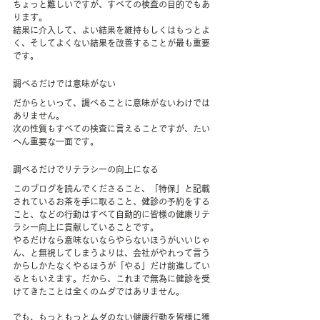
ちょっと難しいですが、すべての検査の目的でもあ
ります。
結果に介入して、よい結果を維持もしくはもっとよ
く、そしてよくない結果を改善することが最も重要
です。
調べるだけでは意味がない
だからといって、調べることに意味がないわけでは
ありません。
次の性質もすべての検査に言えることですが、たい
へん重要な一面です。
調べるだけでリテラシーの向上になる
このブログを読んでくださること、「特保」と記載
されているお茶を手に取ること、健診の予約をする
こと、などの行動はすべて自動的に皆様の健康リテ
ラシー向上に貢献していることです。
やるだけなら意味ないならやらないほうがいいじゃ
ん、と無視してしまうよりは、会社がやれって言う
からしかたなくやるほうが「やる」だけ前進してい
るともいえます。だから、これまで無為に健診を受
けてきたことは全くのムダではありません。
でも、もっともっとムダのない健康行動を皆様に獲