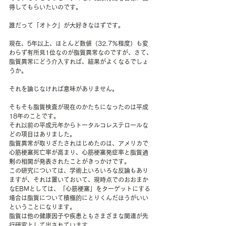
得してもらいたいのです。
誰だって「オトク」が大好きなはずです。
現在、5年以上、ほとんど数値（32.7％程度）も変
わらず有所見1位なのが脂質異常なのですが、さて、
脂質異常にどう介入すれば、結果がよくなるでしょ
うか。
それを論じなければ意味がありません。
そもそも脂質検査が現在のかたちになったのは平成
18年のことです。
それ以前の平成元年からトータルコレステロールな
どの項目はありました。
脂質異常が取りざたされはじめたのは、アメリカで
心筋梗塞死亡率が高まり、心筋梗塞発症率と脂質過
剰の相関が発表されたことがきっかけです。
この研究については、学術上いろいろな反論もあり
ますが、それは置いておいて、現時点でのおおまか
なEBMとしては、「心筋梗塞」をターゲットにする
場合は脂質について積極的にとりくんだほうがいい
ということになります。
脂質は他の健康因子や疾患ともさまざまな関連が先
行研究として出されています。