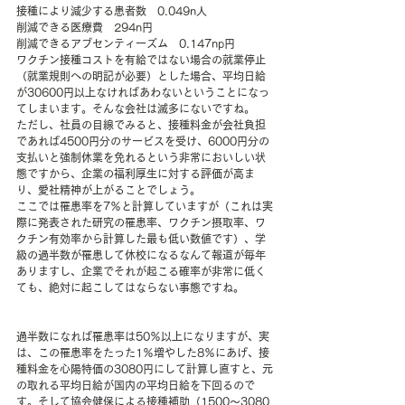
接種により減少する患者数　0.049n人
削減できる医療費　294n円
削減できるアブセンティーズム　0.147np円
ワクチン接種コストを有給ではない場合の就業停止
（就業規則への明記が必要）とした場合、平均日給
が30600円以上なければあわないということになっ
てしまいます。そんな会社は滅多にないですね。
ただし、社員の目線でみると、接種料金が会社負担
であれば4500円分のサービスを受け、6000円分の
支払いと強制休業を免れるという非常においしい状
態ですから、企業の福利厚生に対する評価が高ま
り、愛社精神が上がることでしょう。
ここでは罹患率を7％と計算していますが（これは実
際に発表された研究の罹患率、ワクチン摂取率、ワ
クチン有効率から計算した最も低い数値です）、学
級の過半数が罹患して休校になるなんて報道が毎年
ありますし、企業でそれが起こる確率が非常に低く
ても、絶対に起こしてはならない事態ですね。
過半数になれば罹患率は50％以上になりますが、実
は、この罹患率をたった1％増やした8％にあげ、接
種料金を心陽特価の3080円にして計算し直すと、元
の取れる平均日給が国内の平均日給を下回るので
す。そして協会健保による接種補助（1500～3080