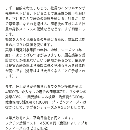
まず、目的を考えましょう。社員のインフルエンザ
罹患率を下げる、下げることで生産性の低下を避け
る、下げることで感染の連鎖を避ける、社員が世間
で感染源になるのを避ける、罹患後の症状による社
員の身体ストレスの低減などなどを、まず明確にし
ます。
効果を大きく見積もるのを避けるため、試算には効
果の出づらい数値を使います。
実際は研究対象集団の年齢、地域、シーズン（年
度）によってばらつきがありますし、顕在感染を受
診歴でしか測れないという制限があるので、罹患率
は現実の感染率より極端に低く見積もられる可能性
が高いです（効果はより大きくなることが予想され
ます）。
今年、値上がりが予想されるワクチン接種料金は
4500円、介入なしの場合の罹患率7％、ワクチンの
効果30％、一回受診による検査・治療費が600点、
健康保険3割適用で1800円、プレゼンティーズムは
抜きにして、アブセンティーズムを3日分とします。
従業員数をｎ人、平均日給をｐ円とします。
ワクチン接種コスト　4500ｎ円（出張によりアブセ
ンティーズムはゼロと仮定）