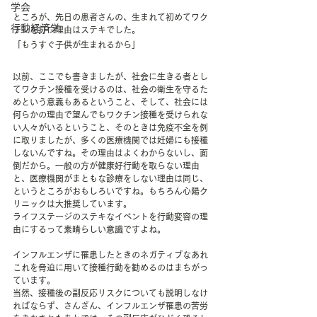
学会
ところが、先日の患者さんの、生まれて初めてワク
行動経済学
チンを打つ理由はステキでした。
「もうすぐ子供が生まれるから」
以前、ここでも書きましたが、社会に生きる者とし
てワクチン接種を受けるのは、社会の衛生を守るた
めという意義もあるということ、そして、社会には
何らかの理由で望んでもワクチン接種を受けられな
い人々がいるということ、そのときは免疫不全を例
に取りましたが、多くの医療機関では妊婦にも接種
しないんですね。その理由はよくわからないし、面
倒だから。一般の方が健康好行動を取らない理由
と、医療機関がまともな診療をしない理由は同じ、
というところがおもしろいですね。もちろん心陽ク
リニックは大推奨しています。
ライフステージのステキなイベントを行動変容の理
由にするって素晴らしい意識ですよね。
インフルエンザに罹患したときのネガティブなあれ
これを脅迫に用いて接種行動を勧めるのはまちがっ
ています。
当然、接種後の副反応リスクについても説明しなけ
ればならず、さんざん、インフルエンザ罹患の苦労