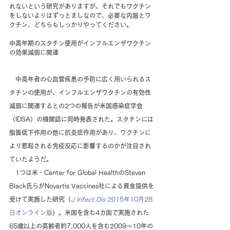
れないという研究がありますが、それでもワクチン
をしないよりはずっとましなので、必要な内服とワ
クチン、どちらもしっかりやってください。
中高年期のスタチン使用がインフルエンザワクチン
の効果減弱に関連
　中高年者の心血管疾患の予防に広く用いられるス
タチンの使用が、インフルエンザワクチンの有効性
減弱に関連するとの2つの報告が米国感染症学会
（IDSA）の機関誌に同時発表された。スタチンには
脂質低下作用の他に抗炎症作用があり、ワクチンに
より惹起される免疫反応に影響するのかが注目され
ていたようだ。
　1つは米・Center for Global HealthのSteven 
Black氏らがNovartis Vaccines社による資金提供を
受けて実施した研究（
J Infect Dis
 2015年10月28
日オンライン版
）。米国を含む4カ国で実施された
65歳以上の高齢者約7,000人を含む2009～10年の