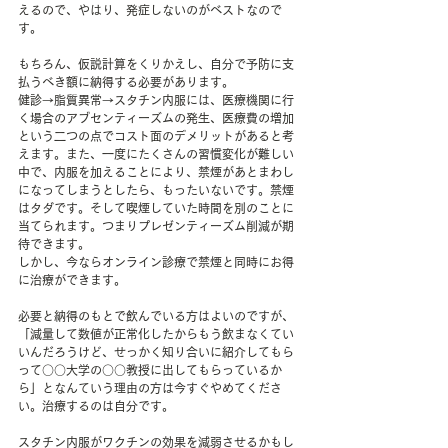
えるので、やはり、発症しないのがベストなので
す。
もちろん、仮説計算をくりかえし、自分で予防に支
払うべき額に納得する必要があります。
健診→脂質異常→スタチン内服には、医療機関に行
く場合のアブセンティーズムの発生、医療費の増加
という二つの点でコスト面のデメリットがあると考
えます。また、一度にたくさんの習慣変化が難しい
中で、内服を加えることにより、禁煙があとまわし
になってしまうとしたら、もったいないです。禁煙
はタダです。そして喫煙していた時間を別のことに
当てられます。つまりプレゼンティーズム削減が期
待できます。
しかし、今ならオンライン診療で禁煙と同時にお得
に治療ができます。
必要と納得のもとで飲んでいる方はよいのですが、
「減量して数値が正常化したからもう飲まなくてい
いんだろうけど、せっかく知り合いに紹介してもら
って○○大学の○○教授に出してもらっているか
ら」となんていう理由の方は今すぐやめてくださ
い。治療するのは自分です。
スタチン内服がワクチンの効果を減弱させるかもし