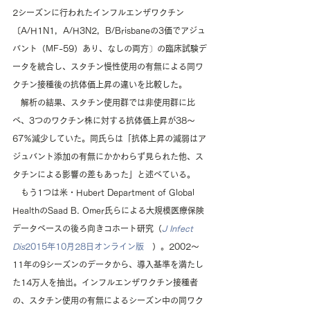
2シーズンに行われたインフルエンザワクチン
〔A/H1N1，A/H3N2，B/Brisbaneの3価でアジュ
バント（MF-59）あり、なしの両方〕の臨床試験デ
ータを統合し、スタチン慢性使用の有無による同ワ
クチン接種後の抗体価上昇の違いを比較した。
　解析の結果、スタチン使用群では非使用群に比
べ、3つのワクチン株に対する抗体価上昇が38～
67％減少していた。同氏らは「抗体上昇の減弱はア
ジュバント添加の有無にかかわらず見られた他、ス
タチンによる影響の差もあった」と述べている。
　もう1つは米・Hubert Department of Global 
HealthのSaad B. Omer氏らによる大規模医療保険
データベースの後ろ向きコホート研究（
J Infect 
Dis
2015年10月28日オンライン版
　）。2002～
11年の9シーズンのデータから、導入基準を満たし
た14万人を抽出。インフルエンザワクチン接種者
の、スタチン使用の有無によるシーズン中の同ワク