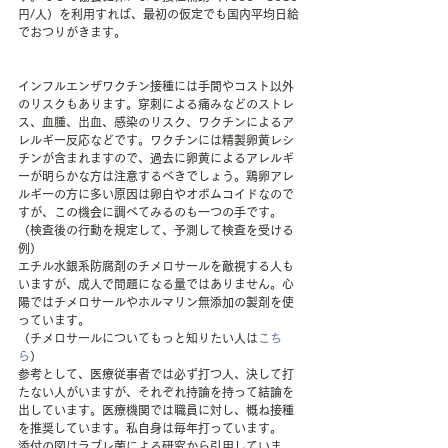
円/人）を利用すれば、最初の仮定でも国内平均日給
でおつりがきます。
インフルエンザワクチン接種には手間やコスト以外
のリスクもあります。穿刺による痛みなどのストレ
ス、血腫、出血、感染のリスク、ワクチンによるア
レルギー反応などです。ワクチンには精製卵黄レシ
チンが含まれますので、過去に卵黄によるアレルギ
ーが明らかな方は注意するべきでしょう。鶏卵アレ
ルギーの方に多い原因は卵白やオボムコイドなので
すが、この機会に調べてみるのも一つの手です。
（検査後の行動を規定して、予測して検査を受ける
例）
エチル水銀系防腐剤のチメロサールを敵視する人も
いますが、成人で問題になる量ではありません。心
陽ではチメロサールやホルマリン無添加の製剤を使
っています。
（チメロサールについてもっと知りたい人は
こち
ら
）
参考として、医療従事者では必ず打つ人、決して打
たない人がいますが、それぞれ持論を持って結論を
出しています。医療機関では職員に対し、概ね接種
を推奨しています。私自身は毎年打っています。
添付の図はラブレ菌による研究から引用していま