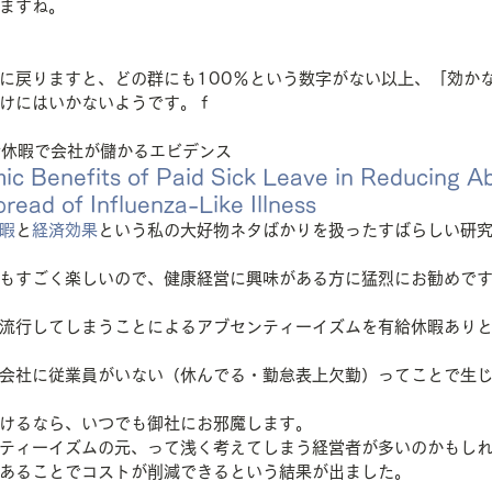
ますね。
に戻りますと、どの群にも100％という数字がない以上、「効か
けにはいかないようです。ｆ
有給休暇で会社が儲かるエビデンス
ic Benefits of Paid Sick Leave in Reducing A
read of Influenza-Like Illness
暇
と
経済効果
という私の大好物ネタばかりを扱ったすばらしい研
もすごく楽しいので、健康経営に興味がある方に猛烈にお勧めです!
流行してしまうことによるアブセンティーイズムを有給休暇あり
会社に従業員がいない（休んでる・勤怠表上欠勤）ってことで生
けるなら、いつでも御社にお邪魔します。
ティーイズムの元、って浅く考えてしまう経営者が多いのかもし
あることでコストが削減できるという結果が出ました。