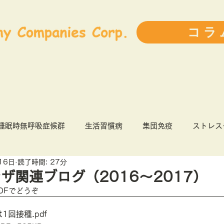
コラ
睡眠時無呼吸症候群
生活習慣病
集団免疫
ストレス
16日
読了時間: 27分
9
健康経営
インフルエンザ
前ブログランキング
ザ関連ブログ（2016～2017）
DFでどうぞ
人事・育成
ライフスタイル
書評
患者力
は1回接種
.pdf