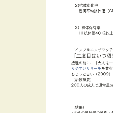
　2)抗体変化率
　　幾何平均抗体価（G
　3）抗体保有率
　　HI 抗体価40 倍以
「インフルエンザワクチ
「二度目はいつ頃
接種の前に、「大人は一
りやすいリサーチ
を共有
ちょっと古い（2009
（治験概要）
200人の成人で通常量o
（結果）
●本件の被験者の性別・