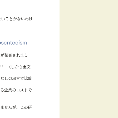
ないことがないわけ
bsenteeism 
究が発表されまし
!　（しかも全文
となしの場合で比較
じる企業のコストで
れませんが、この研