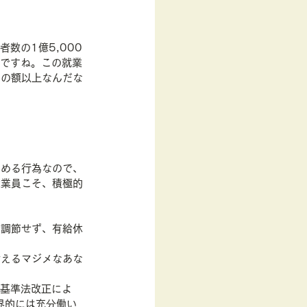
数の1億5,000
いですね。この就業
この額以上なんだな
高める行為なので、
従業員こそ、積極的
で調節せず、有給休
考えるマジメなあな
働基準法改正によ
界的には充分働い