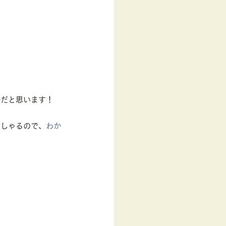
快だと思います！
っしゃるので、
わか
。