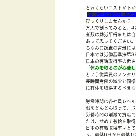
どれくらいコストが下が
年間6.3～18.8億ドル
びっくりしませんか？　
万人で割ってみると、42
者数は勤労所得または自
あって思ってください。
ちなみに調査の背景には
日本では労働基準法第3
日本の有給取得率の低さ
「休みを取るのが心苦し
という従業員のメンタリ
長時間労働の減少と同様
に有休を取得するべきな
労働時間は各社員レベル
暇をどんどん取って、取
労働時間の削減で貢献で
たは、せめて有給を取得
日本の有給取得率はとて
り、最低6日から最低1