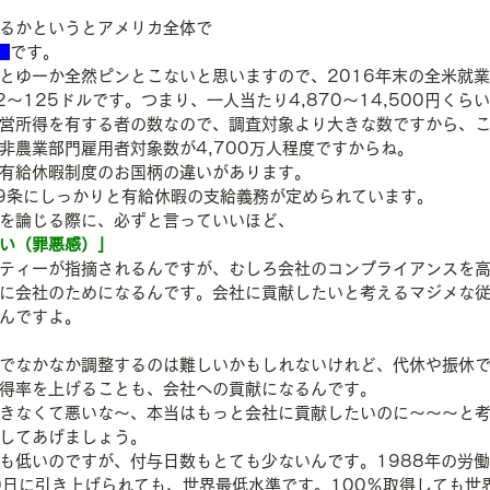
るかというとアメリカ全体で　
　
です。
とゆーか全然ピンとこないと思いますので、2016年末の全米就業者
～125ドルです。つまり、一人当たり4,870～14,500円くら
営所得を有する者の数なので、調査対象より大きな数ですから、
非農業部門雇用者対象数が4,700万人程度ですからね。
有給休暇制度のお国柄の違いがあります。
9条にしっかりと有給休暇の支給義務が定められています。
を論じる際に、必ずと言っていいほど、
い（罪悪感）」
ティーが指摘されるんですが、むしろ会社のコンプライアンスを
に会社のためになるんです。会社に貢献したいと考えるマジメな
んですよ。
でなかなか調整するのは難しいかもしれないけれど、代休や振休
得率を上げることも、会社への貢献になるんです。
きなくて悪いな～、本当はもっと会社に貢献したいのに～～～と
してあげましょう。
も低いのですが、付与日数もとても少ないんです。1988年の労
0日に引き上げられても、世界最低水準です。100％取得しても世