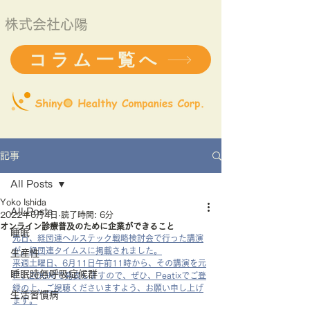
株式会社心陽
コラム一覧へ
記事
All Posts
Yoko Ishida
All Posts
2022年6月4日
読了時間: 6分
オンライン診療普及のために企業ができること
睡眠
先日、経団連ヘルステック戦略検討会で行った講演
が、経団連タイムスに掲載されました。
生産性
来週土曜日、6月11日午前11時から、その講演を元
睡眠時無呼吸症候群
に、ZOOMで発表しますので、ぜひ、Peatixでご登
録の上、ご視聴くださいますよう、お願い申し上げ
生活習慣病
ます。