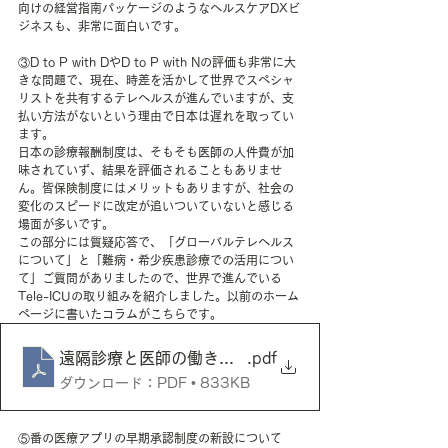
向けの経営指南パッケージのようなヘルスケアDXビ
ジネスも、非常に面白いです。
③D to P with DやD to P with Nの評価も非常に大
きな問題で、現在、時差を活かして世界でスペシャ
リストを共有するテレヘルスが進んでいますが、支
払い方法がないという理由で日本は遅れを取ってい
ます。
日本の診療報酬制度は、そもそも医師の人件費が加
味されていず、結果を評価されることもありませ
ん。皆保険制度にはメリットもありますが、社会の
変化のスピードに改定が追いついていないと感じる
場面が多いです。
この部分には質疑応答で、「グローバルテレヘルス
について」と「難病・希少疾患診療での活用につい
て」ご質問がありましたので、世界で進んでいる
Tele-ICUの取り組みを紹介しました。以前のホーム
ページに書いたコラムがこちらです。
遠隔診療と医師の働き方改革（１）Tele-ICU _ 
.pdf
ダウンロード：PDF • 833KB
⑤番の医療アプリの早期承認制度の新設について