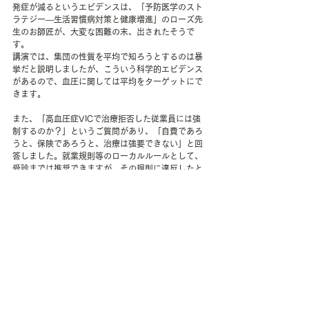
発症が減るというエビデンスは、「予防医学のスト
ラテジー―生活習慣病対策と健康増進」のローズ先
生のお師匠が、大変な困難の末、出されたそうで
す。
講演では、集団の性質を平均で知ろうとするのは暴
挙だと説明しましたが、こういう科学的エビデンス
があるので、血圧に関しては平均をターゲットにで
きます。
また、「高血圧症VICで治療拒否した従業員には強
制するのか？」というご質問があり、「自費であろ
うと、保険であろうと、治療は強要できない」と回
答しました。就業規則等のローカルルールとして、
受診までは推奨できますが、その規則に違反したと
しても、注意か戒告にとどまるものでしょう。従業
員には自己保険義務がありますが、その手段を選択
する自由もあります。
そして、未治療や治療中断の理由の多くは「拒否」
ではありません。とりあえず、現在の未治療者への
受診機会を与えて、それでも受診しない人には2SD
の外向けに、特別扱いを考えるのげ賢明です。
以上、削った部分と質疑応答の抜粋でしたが、削っ
てないところのほうがおもしろいと私は思っている
ので、ぜひ、ご視聴ください。