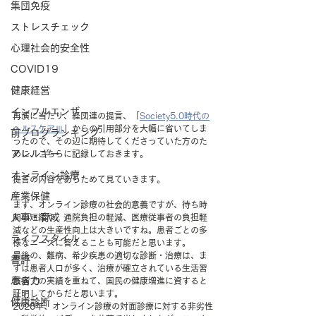
集団免疫
ストレスチェック
心理社会的安全性
COVID19
健康経営
インフルエンザ
再演に当たり、経団連の提言、「
Society5.0時代の
ヘルスケアⅢ
」からの引用部分を大幅に省いてしま
前ブログランキング
ったので、その辺に期待してくださっていた方のた
アレルギー
めに、こちらに記録しておきます。
オンライン診療
提言の内容をあらためて見ていきます。
産業保健
まず、オンライン診療の社会的意義ですが、待ち時
人事・育成
間の短縮や、通院負担の軽減、医療従事者の負担軽
減などの生産性向上は大きいですね。患者ごとの多
ライフスタイル
様なニーズに答えることも可能だと思います。
最後の、難病、希少疾患の適切な診断・治療は、ま
書評
ずは患者人口が多く、治療が確立されている生活習
患者力
慣病での実績を重ねて、国民の健康増進に資すると
証明してからだと思います。
健康診断
2020年、オンライン診療の対面診療に対する非劣性