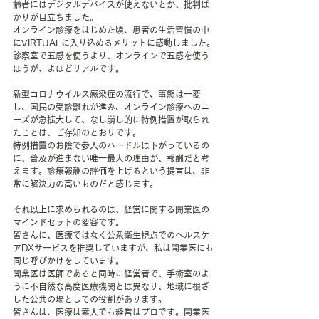
齢者にはデジタルデバイスが使えないとか、批判ば
かりが目立ちました。
オンライン診療をはじめた頃、患者の生活習慣の中
にVIRTUALに入り込めるメリットに感動しました。
診察室で五感を使うより、オンラインで五感を使う
ほうが、よほどリアルです。
新型コロナウイルス感染症の流行で、事態は一変
し、国民の受診離れが進み、オンライン診療へのニ
ーズが急拡大して、なし崩し的に特例措置が取られ
たことは、ご存知のとおりです。
特例措置のお陰で参入のハードルは下がっているの
に、普及が進まない唯一最大の理由が、報酬だと考
えます。診療報酬の評価を上げるという提言は、非
常に解決力の高いものだと感じます。
それ以上に求められるのは、経営に関する開業医の
マインドセットの変容です。
皆さんに、医療ではなく公衆衛生視点でのヘルスケ
アDXサービスを推奨していますが、私は開業医にも
同じ呼びかけをしています。
開業医は医師であると同時に経営者で、手術室のよ
うに不自然な高度医療機関とは異なり、地域に根ざ
した公共の場としての役割があります。
皆さんは、医療は素人でも経営はプロです。開業医