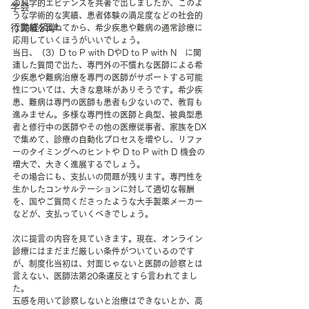
の科学的エビデンスを共著で出しましたが、このよ
学会
うな学術的な実績、患者体験の満足度などの社会的
行動経済学
な実績を重ねてから、希少疾患や難病の通常診療に
応用していくほうがいいでしょう。
当日、（3）D to P with DやD to P with N　に関
連した質問で出た、専門外の不慣れな医師による希
少疾患や難病治療を専門の医師がサポートする可能
性については、大きな意味がありそうです。希少疾
患、難病は専門の医師も患者も少ないので、教育も
進みません。多様な専門性の医師と典型、被典型患
者と修行中の医師やその他の医療従事者、家族をDX
で集めて、診療の自動化プロセスを増やし、リファ
ーのタイミングへのヒントや D to P with D 機会の
増大で、大きく進展するでしょう。
その場合にも、支払いの問題が残ります。専門性を
生かしたコンサルテーションに対して適切な報酬
を、国やご質問くださったような大手製薬メーカー
などが、支払っていくべきでしょう。
次に提言の内容を見ていきます。現在、オンライン
診療にはまだまだ厳しい条件がついているのです
が、制度化当初は、対面じゃないと医師の診察とは
言えない、医師法第20条違反とすら言われてまし
た。
五感を用いて診察しないと治療はできないとか、高