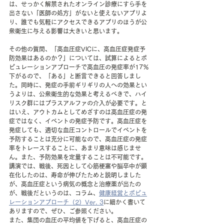
は、せっかく解禁されたオンライン診療にすら手を
出さない「医師の処方」がないと使えないアプリよ
り、誰でも気軽にアクセスできるアプリのほうが公
衆衛生に与える影響は大きいと思います。
その他の質問、「高血圧症VICに、高血圧症発症予
防効果はあるのか？」については、試算によるとポ
ピュレーションアプローチで高血圧の発症率が17％
下がるので、「ある」と断言できると回答しまし
た。同時に、発症の手前ギリギリの人への効果とい
うよりは、公衆衛生的な効果と考えるべきで、ハイ
リスク群にはプラスアルファの介入が必要です。と
はいえ、アウトカムとしてめざすのは高血圧症の発
症ではなく、イベントの発症予防です。高血圧症を
発症しても、適切な血圧コントロールでイベントを
予防することは充分に可能なので、高血圧症の発症
率をトレースすることに、あまり意味は感じませ
ん。また、予防効果を定量することは不可能です。
講演では、戦後、死因として心筋梗塞や脳卒中が顕
在化したのは、寿命が伸びたためと説明しました
が、高血圧症という病気の概念と治療薬が出たの
が、戦後だというのは、コラム、
健康経営とポピュ
レーションアプローチ（2）Ver. 3
に細かく書いて
ありますので、ぜひ、ご参照ください。
また、集団の血圧の平均値を下げると、高血圧症の