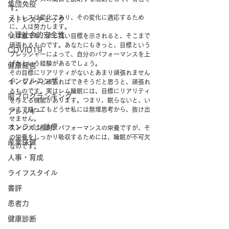
集団免疫
す。
ストレスは変化であり、その変化に適応するため
ストレスチェック
に、人は努力します。
心理社会的安全性
人は誰でも、少し高い目標を示されると、そこまで
頑張れるものです。あなたにもきっと、目標という
COVID19
プレッシャーによって、自分のパフォーマンスを上
げたという経験があるでしょう。
健康経営
その目標にリアリティがないとあまり頑張れません
インフルエンザ
が、ちょっと頑張ればできそうだと思うと、頑張れ
るものです。実はレム睡眠には、目標にリアリティ
前ブログランキング
を与える機能があります。つまり、眠らないと、い
つまで経ってもどうせ私には無理思考から、抜け出
アレルギー
せません。
オンライン診療
ストレスは原則、パフォーマンスの栄養ですが、そ
の栄養をしっかり吸収するためには、睡眠が不可欠
産業保健
なのです。
人事・育成
ライフスタイル
書評
患者力
健康診断