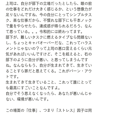
上司は、自分が部下の立場だったとしたら、眼の前
の仕事をどれだけ大きく感じるか、という想像力が
足りないんですね、今の自分にとってシンプルタス
ク、楽な仕事だから、不慣れな部下にも千本ノック
で量をやらせたら、達成感が得られるだろう、なん
て思っている。。。令和的には終わってます。
部下が、難しいタスクに燃えるタイプなら問題ない
し、ちょっとキャパオーバーだな、これってハラス
メントじゃないの？って上司の悪口言えるくらい元
気があればいいんですけど、そこを超えると、右の
部下のように自分が悪い、と思ってしまうんです
ね。なんならもう、自分が生まれてきて、生きてい
ることすら罪だと思えてくる。これがバーン・アウ
トです。
生まれてきて生きていること、これって誰にとって
も最高にすごいことなんですよ。
自分でそう思えなくなったら、あなたが悪いんじゃ
ない、環境が悪いんです。
この場面の「仕事」、つまり「ストレス」因子は同
じものですが、同じ仕事をどう感じるのかは、三者
三様です。昭和の上司は部下に負荷をかけて成功体
験を積ませることが最大の愛情だと感じている一
方、部下は上司の説明が不足していると感じてい
る、こういう光景は特にエリート職種に多いです。