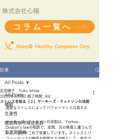
株式会社心陽
コラム一覧へ
記事
All Posts
石田陽子 Yoko Ishida
All Posts
2025年4月8日
読了時間: 9分
ストレスを知る（２）ヤーキーズ・ドットソンの法則
睡眠
適度なストレスによってパフォーマンスは高まる
生産性
ヤーキーズ・ドットソンの法則は、Yerkes-
睡眠時無呼吸症候群
Dodson's lawの和訳で、全然、元の発音と違うんだ
生活習慣病
けど、なぜかこれで定着しています。
ストレスとパ
フォーマンスの関係を説明する法則として、有名で