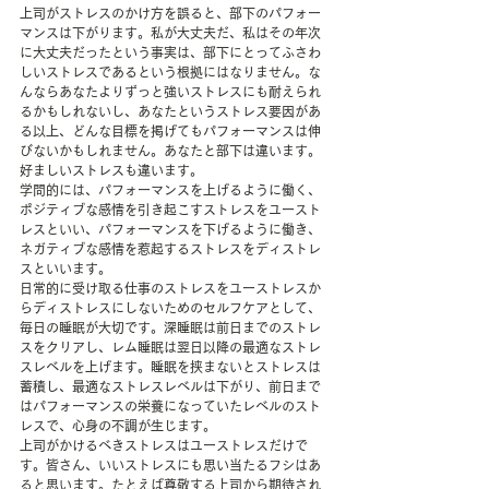
上司がストレスのかけ方を誤ると、部下のパフォー
マンスは下がります。私が大丈夫だ、私はその年次
に大丈夫だったという事実は、部下にとってふさわ
しいストレスであるという根拠にはなりません。な
んならあなたよりずっと強いストレスにも耐えられ
るかもしれないし、あなたというストレス要因があ
る以上、どんな目標を掲げてもパフォーマンスは伸
びないかもしれません。あなたと部下は違います。
好ましいストレスも違います。
学問的には、パフォーマンスを上げるように働く、
ポジティブな感情を引き起こすストレスをユースト
レスといい、パフォーマンスを下げるように働き、
ネガティブな感情を惹起するストレスをディストレ
スといいます。
日常的に受け取る仕事のストレスをユーストレスか
らディストレスにしないためのセルフケアとして、
毎日の睡眠が大切です。深睡眠は前日までのストレ
スをクリアし、レム睡眠は翌日以降の最適なストレ
スレベルを上げます。睡眠を挟まないとストレスは
蓄積し、最適なストレスレベルは下がり、前日まで
はパフォーマンスの栄養になっていたレベルのスト
レスで、心身の不調が生じます。
上司がかけるべきストレスはユーストレスだけで
す。皆さん、いいストレスにも思い当たるフシはあ
ると思います。たとえば尊敬する上司から期待され