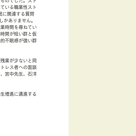
るものでした。スト
れている職業性スト
眠に関連する質問
しかありません。
残業時間を尋ねてい
眠時間が短い群と仮
覚的不眠感が強い群
、残業が少ないと同
ストレス者への面談
述、宮中先生、石澤
衛生増進に邁進する