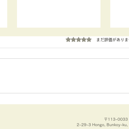
5つ星のうち0と評価されていま
まだ評価がありま
ストレスチェックのKPI【第
睡眠
32回日本産業衛生学会全国協
トの
議会】
〒113-00
2-29-3 Hongo, Bunkoy-ku, 