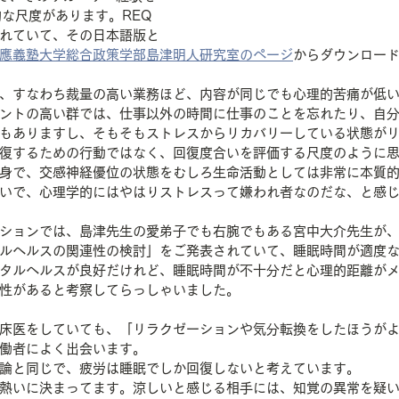
的な尺度があります。REQ
れていて、その日本語版と
應義塾大学総合政策学部島津明人研究室のページ
からダウンロー
、すなわち裁量の高い業務ほど、内容が同じでも心理的苦痛が低
ントの高い群では、仕事以外の時間に仕事のことを忘れたり、自
もありますし、そもそもストレスからリカバリーしている状態が
復するための行動ではなく、回復度合いを評価する尺度のように
身で、交感神経優位の状態をむしろ生命活動としては非常に本質
いで、心理学的にはやはりストレスって嫌われ者なのだな、と感
ションでは、島津先生の愛弟子でも右腕でもある宮中大介先生が
ルヘルスの関連性の検討」をご発表されていて、睡眠時間が適度
タルヘルスが良好だけれど、睡眠時間が不十分だと心理的距離が
性があると考察してらっしゃいました。
床医をしていても、「リラクゼーションや気分転換をしたほうが
働者によく出会います。
論と同じで、疲労は睡眠でしか回復しないと考えています。
熱いに決まってます。涼しいと感じる相手には、知覚の異常を疑