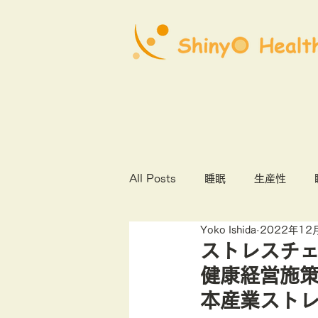
All Posts
睡眠
生産性
Yoko Ishida
2022年12
心理社会的安全性
COVID1
ストレスチ
健康経営施策
オンライン診療
産業保健
本産業スト