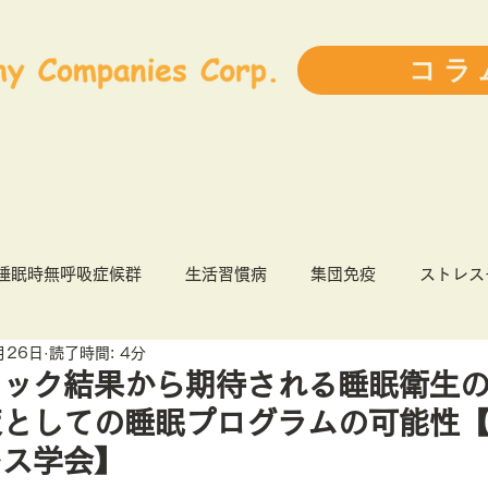
コラ
睡眠時無呼吸症候群
生活習慣病
集団免疫
ストレス
月26日
読了時間: 4分
9
健康経営
インフルエンザ
前ブログランキング
ェック結果から期待される睡眠衛生
としての睡眠プログラムの可能性【
人事・育成
ライフスタイル
書評
患者力
レス学会】