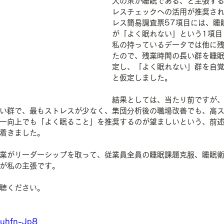
大の策が睡眠である、と主張す
レスチェックへの活用が推奨さ
レス簡易調査票57項目には、睡
が「よく眠れない」という1項目
私の持っているデータでは他に
たので、残業時間の長い群を睡
定し、「よく眠れない」群を自
と仮定しました。
結果としては、当たり前ですが
い群で、最もストレスが少なく、集団分析後の職場改善でも、高
ー向上でも「よく眠ること」を推奨するのが望ましいという、前
着きました。
業がリーダーシップを取って、従業員全員の睡眠課題克服、睡眠
が私の主張です。
聴ください。
fuhfn-Jp8