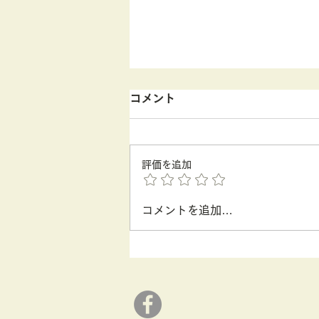
コメント
評価を追加
コメントを追加…
自覚および他覚所見による睡
眠診断と行動変容で叶える
BPS ヘルスプログラムの提案
【第29回行動医学会】