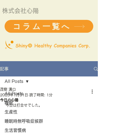
株式会社心陽
コラム一覧へ
記事
All Posts
茂樹 溝口
All Posts
2023年1月31日
読了時間: 1分
今日の心陽
睡眠
今日は打合せでした。
生産性
睡眠時無呼吸症候群
生活習慣病