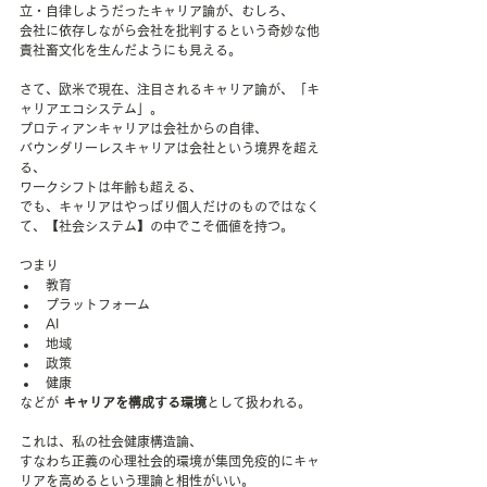
立・自律しようだったキャリア論が、むしろ、
会社に依存しながら会社を批判するという奇妙な他
責社畜文化を生んだようにも見える。
さて、欧米で現在、注目されるキャリア論が、「キ
ャリアエコシステム」。
プロティアンキャリアは会社からの自律、
バウンダリーレスキャリアは会社という境界を超え
る、
ワークシフトは年齢も超える、
でも、キャリアはやっぱり個人だけのものではなく
て、【社会システム】の中でこそ価値を持つ。
つまり
教育
プラットフォーム
AI
地域
政策
健康
などが 
キャリアを構成する環境
として扱われる。
これは、私の社会健康構造論、
すなわち正義の心理社会的環境が集団免疫的にキャ
リアを高めるという理論と相性がいい。