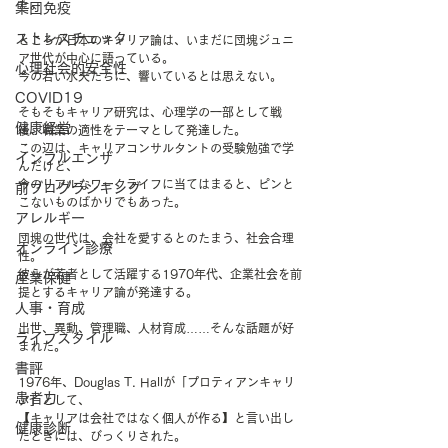
た。
集団免疫
ストレスチェック
ところが日本のキャリア論は、いまだに団塊ジュニ
ア世代が中心に語っている。
心理社会的安全性
今の若い水夫たちに、響いているとは思えない。
COVID19
そもそもキャリア研究は、心理学の一部として戦
健康経営
後、職業の適性をテーマとして発達した。
この辺は、キャリアコンサルタントの受験勉強で学
インフルエンザ
んだけど、
今のリアルなワークライフに当てはまると、ピンと
前ブログランキング
こないものばかりでもあった。
アレルギー
団塊の世代は、会社を愛するとのたまう、社会合理
オンライン診療
性。
彼らが若者として活躍する1970年代、企業社会を前
産業保健
提とするキャリア論が発達する。
人事・育成
出世、異動、管理職、人材育成……そんな話題が好
ライフスタイル
まれた。
書評
1976年、
Douglas T. Hallが「
プロティアンキャリ
患者力
ア」として、
【キャリアは会社ではなく個人が作る】と言い出し
健康診断
たときには、びっくりされた。