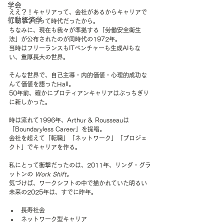
学会
ええ？！キャリアって、会社があるからキャリアで
行動経済学
しょ？？！って時代だったから。
ちなみに、現在も我々が準拠する「労働安全衛生
法」が公布されたのが同時代の1972年。
当時はフリーランスもITベンチャーも生成AIもな
い、重厚長大の世界。
そんな世界で、自己主導・内的価値・心理的成功な
んて価値を語ったHall。
50年前、確かにプロティアンキャリアはぶっちぎり
に新しかった。
時は流れて1996年、Arthur & Rousseauは
「Boundaryless Career」を提唱。
会社を超えて「転職」「ネットワーク」「プロジェ
クト」でキャリアを作る。
私にとって衝撃だったのは、2011年、リンダ・グラ
ットンの 
Work Shift。
気づけば、ワークシフトの中で描かれていた明るい
未来の2025年は、すでに昨年。
長寿社会
ネットワーク型キャリア