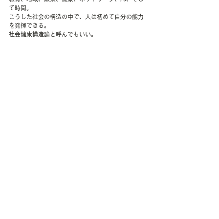
て時間。
こうした社会の構造の中で、人は初めて自分の能力
を発揮できる。
社会健康構造論と呼んでもいい。
正義の心理社会的環境が整った社会では、人は互い
に支え合いながら、集団免疫のように能力を高め合
う。
キャリアも同じだ。
個人が努力して作るものだけではなく、社会構造の
中で育つものなのである。
君たちは、どんな社会構造の中で生きたいか。
どんな教育環境か。どんなコミュニティか。どんな
健康文化か。どんなネットワークか。
キャリアとは、職業の選択ではなく、環境の選択
だ。
そしてその環境こそ、私たちの社会だ。
#健康経営
#働き方改革
#AI時代
#働き方
#公衆衛生
#令和のキャリア論
#環境の選択
#健康の社会決定要因
#100年人生
#若者論
#キャリア教育
#長寿社会
#合理性
#社会構造