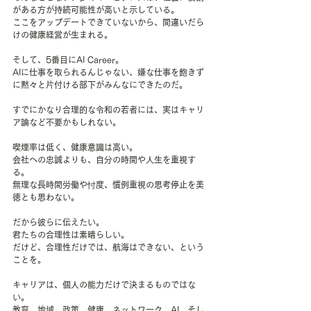
がある方が持続可能性が高いと示している。
ここをアップデートできていないから、間違いだら
けの健康経営が生まれる。
そして、5番目にAI Career。
AIに仕事を取られるんじゃない、嫌な仕事を飽きず
に黙々と片付ける部下がみんなにできたのだ。
すでにかなり合理的な令和の若者には、実はキャリ
ア論など不要かもしれない。
喫煙率は低く、健康意識は高い。
会社への忠誠よりも、自分の時間や人生を重視す
る。
無理な長時間労働や忖度、慣例重視の思考停止を美
徳とも思わない。
だから彼らに伝えたい。
君たちの合理性は素晴らしい。
だけど、合理性だけでは、航海はできない、という
ことを。
キャリアは、個人の能力だけで決まるものではな
い。
教育、地域、政策、健康、ネットワーク、AI、そし