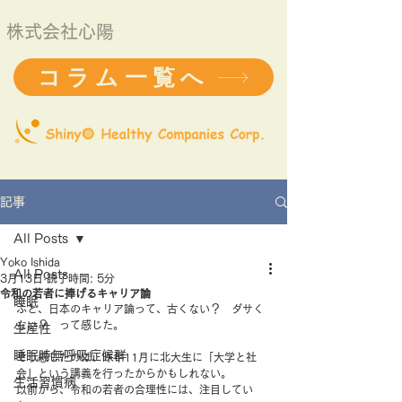
株式会社心陽
コラム一覧へ
記事
All Posts
Yoko Ishida
All Posts
3月13日
読了時間: 5分
令和の若者に捧げるキャリア論
睡眠
ふと、日本のキャリア論って、古くない？　ダサく
ない？　って感じた。
生産性
睡眠時無呼吸症候群
そう感じたのは、昨年11月に北大生に「大学と社
会」という講義を行ったからかもしれない。
生活習慣病
以前から、令和の若者の合理性には、注目してい