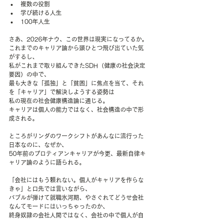
複数の役割
学び続ける人生
100年人生
さあ、2026年ナウ、この世界は現実になってるか。
これまでのキャリア論から頭ひとつ飛び出ていた気
がするし、
私がこれまで取り組んできたSDH（健康の社会決定
要因）の中で、
最も大きな「孤独」と「貧困」に焦点を当て、それ
を「キャリア」で解決しようする姿勢は
私の現在の社会健康構造論に通じる。
キャリアは個人の能力ではなく、社会構造の中で形
成される。
ところがリンダのワークシフトがあんなに流行った
日本なのに、なぜか、
50年前のプロティアンキャリアが今更、最新自律キ
ャリア論のように語られる。
「会社にはもう頼れない。個人がキャリアを作らな
きゃ」と口先では言いながら、
バブルが弾けて就職氷河期、やさぐれてどうせ会社
なんてモードにはいっちゃったのか、
終身奴隷の会社人間ではなく、会社の中で個人が自