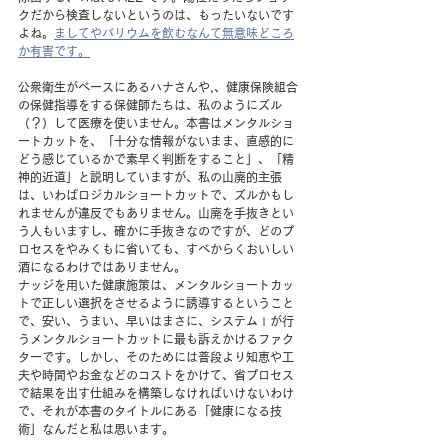
クだから検査しないというのは、もったいないです
よね。
ましてやバリウムを飲むなんて無意味どころ
か有害です。
公衆衛生がベースにあるハナさんや,、健康保険組合
の保健指導をする保健師たちは、私のようにズル
（？）して医療を使いません。本書はメンタルショ
ートカットを、「十分な情報がないまま、直感的に
どう感じているかで素早く判断をすること」、「精
神的近道」と説明していますが、私の山廃的主張
は、いわばロジカルショートカットで、ズルかもし
れませんが違反でもありません。山廃を手抜きとい
う人もいますし、確かに手抜きなのですが、どのプ
ロセスをやみくもに省いても、すべからくおいしい
酒になるわけではありません。
ナッジを用いた健康施策は、メンタルショートカッ
トで正しい選択をさせるように誘導するということ
で、安い、うまい、早いはまさに、システムⅠが行
うメンタルショートカットに最も訴えかけるファク
ターです。しかし、そのためには普段より知恵や工
夫や時間やお金などのコストをかけて、省プロセス
で結果を出す仕組みを構築しなければいけないわけ
で、それが本書のタイトルにある「健康になる技
術」なんだと私は思います。