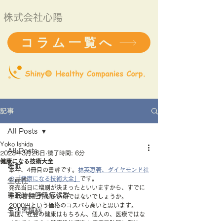
株式会社心陽
コラム一覧へ
記事
All Posts
Yoko Ishida
All Posts
2023年3月26日
読了時間: 6分
健康になる技術大全
睡眠
本年、4冊目の書評です。
林英恵著、ダイヤモンド社
の「健康になる技術大全」
です。
生産性
発売当日に増刷が決まったといいますから、すでに
睡眠時無呼吸症候群
手に取った方も多いのではないでしょうか。
2000円という価格のコスパも高いと思います。
生活習慣病
集団、社会の健康はもちろん、個人の、医療ではな