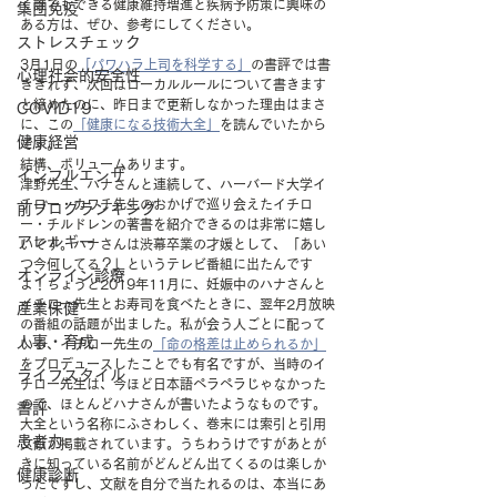
く誰でもできる健康維持増進と疾病予防策に興味の
集団免疫
ある方は、ぜひ、参考にしてください。
ストレスチェック
3月1日の
「パワハラ上司を科学する」
の書評では書
心理社会的安全性
ききれず、次回はローカルルールについて書きます
と締めたのに、昨日まで更新しなかった理由はまさ
COVID19
に、この
「健康になる技術大全」
を読んでいたから
健康経営
です。
結構、ボリュームあります。
インフルエンザ
津野先生、ハナさんと連続して、ハーバード大学イ
チロー・カワチ先生のおかげで巡り会えたイチロ
前ブログランキング
ー・チルドレンの著書を紹介できるのは非常に嬉し
アレルギー
いです。ハナさんは渋幕卒業の才媛として、「あい
つ今何してる？」というテレビ番組に出たんです
オンライン診療
よ！ちょうど2019年11月に、妊娠中のハナさんと
イチロー先生とお寿司を食べたときに、翌年2月放映
産業保健
の番組の話題が出ました。私が会う人ごとに配って
人事・育成
いる、イチロー先生の
「命の格差は止められるか」
をプロデュースしたことでも有名ですが、当時のイ
ライフスタイル
チロー先生は、今ほど日本語ペラペラじゃなかった
ので、ほとんどハナさんが書いたようなものです。
書評
大全という名称にふさわしく、巻末には索引と引用
患者力
文献が掲載されています。うちわうけですがあとが
きに知っている名前がどんどん出てくるのは楽しか
健康診断
ったですし、文献を自分で当たれるのは、本当にあ