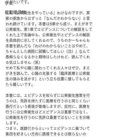
りがたいです。
学会
行動経済学
私も「公衆衛生をやっている」わけなのですが、実
家の家族からはずっと「なんだかわからない」と言
われ続けています。本書は8章から成り、まえがきで
公衆衛生、第1章でエビデンスについての解説をして
くれた上で各論中も、公衆衛生やエビデンスの解説
を具体的に示してくれるので、うちのかーちゃんも
本書を読んだら「わけのわからないことはやめて、
ちゃんとした病院に就職してほしい（泣）」なんて
愚痴らなくなるかと期待はしたけれど、読んでくれ
る気はしません（笑）
せめて私や心陽に関わってくれる人々はぜひ、まえ
がきを読んで、心陽の主張する「臨床医療と公衆衛
生の強みを活かす」という立ち位置に接してもらえ
たら嬉しいです。
本書には、エビデンスを知らずに公衆衛生施策を行
うのは、免許を持たずに医療を行うのと同じくらい
愚行だという表現が登場しますが、反対に、医療を
行うには公衆衛生ほどエビデンスは重要ではなく、
公衆衛生を行うのに免許は重要ではないことを示唆
します。
つまり、医師だからといってエビデンスに基づいて
集団を好ましい方向に誘導できるとは限らないの