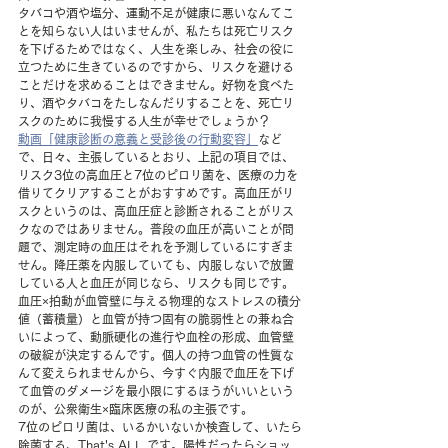
タバコや酒や塩分、運動不足が健康に悪いなんてこ
とを知らない人はいませんが、私たちは死亡リスク
を下げるためではなく、人生を楽しみ、社会の役に
立つために生きているのですから、リスクを避ける
ことだけを求めることはできません。好物を食べた
り、酒やタバコをたしなんだりすることを、死亡リ
スクのために我慢する人生が幸せでしょうか？
動画「健康診断の意義と受診後の行動変容」
など
で、日々、主張しているとおり、上記の項目では、
リスク3位の高血圧と7位のピロリ菌を、医療の力を
借りてクリアすることがおすすめです。高血圧がリ
スクというのは、高血圧症と診断されることがリス
クなのではありません。普段の血圧が高いことが問
題で、測定時の血圧はそれを予測しているにすぎま
せん。降圧薬を内服していても、内服しないで放置
している人と血圧が同じなら、リスクも同じです。
血圧×拍動が血管壁に与える物理的なストレスの積分
値（蓄積量）と血管が持つ固有の脆弱性との兼ね合
いによって、動脈硬化の進行や血栓の形成、血管壁
の破綻が決定するんです。個人の持つ血管の性質な
んて変えられませんから、今すぐ内服で血圧を下げ
て血管のダメージを最小限にするほうがいいという
のが、公衆衛生×臨床医療の私の主張です。
7位のピロリ菌は、いるかいないか検査して、いたら
除菌する、That's ALL です。陽性だったらショッ