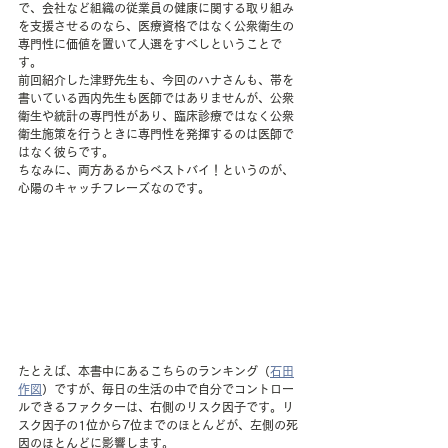
で、会社など組織の従業員の健康に関する取り組み
を支援させるのなら、医療資格ではなく公衆衛生の
専門性に価値を置いて人選をすべしということで
す。
前回紹介した津野先生も、今回のハナさんも、帯を
書いている西内先生も医師ではありませんが、公衆
衛生や統計の専門性があり、臨床診療ではなく公衆
衛生施策を行うときに専門性を発揮するのは医師で
はなく彼らです。
ちなみに、両方あるからベストバイ！というのが、
心陽のキャッチフレーズなのです。
たとえば、本書中にあるこちらのランキング（
石田
作図
）ですが、毎日の生活の中で自分でコントロー
ルできるファクターは、右側のリスク因子です。リ
スク因子の1位から7位までのほとんどが、左側の死
因のほとんどに影響します。