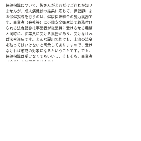
保健指導について、皆さんがどれだけご存じか知り
ませんが、成人病健診の結果に応じて、保健師によ
る保健指導を行うのは、健康保険組合の努力義務で
す。事業者（会社等）に労働安全衛生法で義務付け
られる法定健診は事業者が従業員に受けさせる義務
と同時に、従業員に受ける義務があり、受けなけれ
ば法令違反です。どんな雇用契約でも、上流の法令
を破ってはいけないと明示してありますので、受け
なければ懲戒の対象になるということです。でも、
保健指導は受けなくてもいいし、そもそも、事業者
（会社）とは関係ありません。
そして、保健指導によって、期待された効果は出な
いことが科学的に証明されています。効果が出ない
ことが証明されることと、むしろ有害であることは
異なりますので、勘違いはしないでください。
だからこそ私は、この本を保健指導を行う保健師た
ちのマニュアル本とするよう、厚労省が通達すれば
いいと思います。私が接する従業員も患者も、理論
的な説明には一目置きます。科学的エビデンスの有
無や詳細を伝えるだけで、自ら行動を選択できるの
です。
食事の部分には、同じくイチロー・チルドレンであ
る、
津川先生の「世界一シンプルで科学的に証明さ
れた究極の食事」
も教科書として追加してほしいで