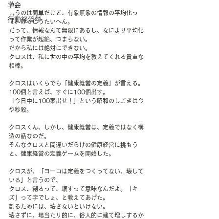
る。
学会
言うのは簡単だけど、有象無象の情報の平均化っ
行動経済学
て、けっこうたいへん。
だって、情報なんて無限にあるし、なにより平均化
って作業が超絶、つまらない。
だから私には絶対にできない。
クロスは、私に世の中の平均を教えてくれる貴重な
相棒。
クロスはいくらでも「健康経営の定義」が言える。
100個と言えば、すぐに100個出す。
「今日中に100案出せ！」という昭和のしごきは今
や秒殺。
クロスくん、しかし、健康経営は、定義ではなく構
造の話なのだ。
そんなクロスと間違いだらけの健康経営に挑もう
と、健康経営の定義ゲームを開始した。
クロスが、「ヨーコは定義をつくってない、壊して
いる」と言うので、
クロス、創るって、壊すって意味なんだよ。「キ
ズ」って字でしょ、と教えてあげた。
創るためには、壊さないといけない。
壊さずに、場当たり的に、俗人的に建て増しするか