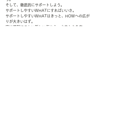
そして、徹底的にサポートしよう。
サポートしやすいWHATにすればいいさ。
サポートしやすいWHATはきっと、HOWへの広が
りが大きいはず。
実は深刻にこわい新しい海から、水夫たちを守っ
て、GOALにたどり着くために、丈夫な船を設計し
よう。
さあ、それぞれの組織が、本物の健康経営に向かっ
て漕ぎ出す「とき」が来た。
#健康経営
#働き方改革
#人的資本経営
#AI時代
#働き方
#マネジメント
#思考実験
#労働衛生
#健康経営の定義
#産業保健
#人的資本
#意思決定
#睡眠マネジメント
#ChatGPT
#ヨーコ思想
#AIとの対話
#WHATHOWSUPPORT
#健康経営とは
#10DayGame
#DrYoko
#組織論
#生成AI
#AI
#企業文化
#経営哲学
#組織設計
#組織マネジメント
#自由と責任
#プレゼンティーイズム
#定義ゲーム
生産性
集団免疫
健康経営