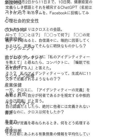
2026年3月2日から11日まで、10日間、健康経営の
集団免疫
定義らしき標語とそれを補完するChatGPT（名前は
ストレスチェック
「クロス」）のコラムを、Facebookに投稿してみ
た。
心理社会的安全性
そもそも始まりはクロスとの会話。
COVID19
AIって「○○とは？」「○○って何？」「○○の定
健康経営
義」って尋ねると、自信満々に、端的に回答してく
れるけど、定義ってそんなに明快なものかしら？
インフルエンザ
たとえば、今、クロスに「私のアイデンティティー
前ブログランキング
を教えて」と尋ねたら、コンパクトに、「睡眠で社
アレルギー
会を設計する人」と答えた。
そう？　私のアイデンティティーって、生成AIに11
オンライン診療
文字で定義されるようなもの？？
産業保健
一方、クロスに、「アイデンティティーの定義」を
人事・育成
尋ねると、「自分が何者であるかを規定する中核的
な自己認識」だと言う。
ライフスタイル
自己認識だとしたら、絶対に他者には定義されない
はずなのに、クロスは何をしたか？
書評
患者力
生成AIが定義を尋ねられるとき、何をどう処理する
か？
健康診断
それは巷にあふれる有象無象の情報を平均化してい