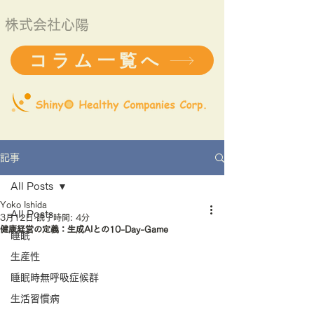
株式会社心陽
コラム一覧へ
記事
All Posts
Yoko Ishida
All Posts
3月12日
読了時間: 4分
健康経営の定義：生成AIとの10-Day-Game
睡眠
生産性
睡眠時無呼吸症候群
生活習慣病