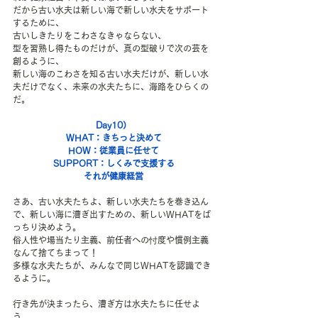
だから古い水夫は新しい海で新しい水夫をサポート
するために、
古いしきたりをこわさなきゃならない、
型を習熟し得たものだけが、真の型破りで次の芸を
創るように、
新しい海のこわさを知る古い水夫だけが、新しい水
夫だけでなく、未来の水夫たちに、海路をひらくの
だ。
Day10）
WHAT：きちっと決めて
HOW：従業員に任せて
SUPPORT：しくみで支援する
それが健康経営
さあ、古い水夫たちよ、新しい水夫たちを巻き込ん
で、新しい海に漕ぎ出すための、新しいWHATをば
っちり決めよう。
俗人性や場当たり主義、前任者への忖度や慣例主義
なんて捨てちまって！
多様な水夫たちが、みんなで同じWHATを認識でき
るように。
行き先が決まったら、漕ぎ方は水夫たちに任せよ
う。