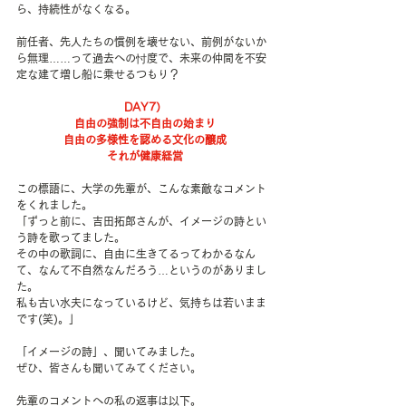
ら、持続性がなくなる。
前任者、先人たちの慣例を壊せない、前例がないか
ら無理……って過去への忖度で、未来の仲間を不安
定な建て増し船に乗せるつもり？
DAY7）
自由の強制は不自由の始まり
自由の多様性を認める文化の醸成
それが健康経営
この標語に、大学の先輩が、こんな素敵なコメント
をくれました。
「ずっと前に、吉田拓郎さんが、イメージの詩とい
う詩を歌ってました。
その中の歌詞に、自由に生きてるってわかるなん
て、なんて不自然なんだろう…というのがありまし
た。
私も古い水夫になっているけど、気持ちは若いまま
です(笑)。」
「イメージの詩」、聞いてみました。
ぜひ、皆さんも聞いてみてください。
先輩のコメントへの私の返事は以下。