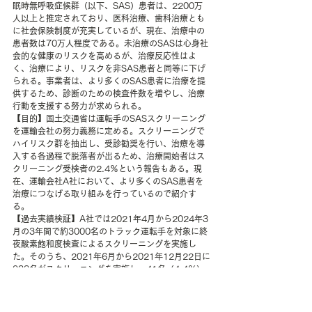
眠時無呼吸症候群（以下、SAS）患者は、2200万
人以上と推定されており、医科治療、歯科治療とも
に社会保険制度が充実しているが、現在、治療中の
患者数は70万人程度である。未治療のSASは心身社
会的な健康のリスクを高めるが、治療反応性はよ
く、治療により、リスクを非SAS患者と同等に下げ
られる。事業者は、より多くのSAS患者に治療を提
供するため、診断のための検査件数を増やし、治療
行動を支援する努力が求められる。 
【目的】国土交通省は運転手のSASスクリーニング
を運輸会社の努力義務に定める。スクリーニングで
ハイリスク群を抽出し、受診勧奨を行い、治療を導
入する各過程で脱落者が出るため、治療開始者はス
クリーニング受検者の2.4％という報告もある。現
在、運輸会社A社において、より多くのSAS患者を
治療につなげる取り組みを行っているので紹介す
る。 
【過去実績検証】A社では2021年4月から2024年3
月の3年間で約3000名のトラック運転手を対象に終
夜酸素飽和度検査によるスクリーニングを実施し
た。そのうち、2021年6月から2021年12月22日に
933名がスクリーニングを実施し、41名（4.4％）
がデータ不良、DおよびD＋判定の374名
（37.2％）に精密検査を勧奨し、163名（17.5％）
が受診し、95名（10.2％）が治療を開始した。事業