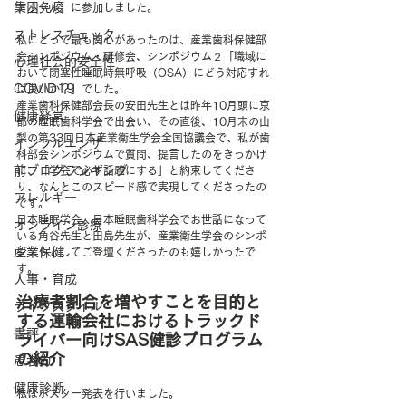
集団免疫
アホール）に参加しました。
ストレスチェック
私にとって最も関心があったのは、産業歯科保健部
会シンポジウム・研修会、シンポジウム２「職域に
心理社会的安全性
おいて閉塞性睡眠時無呼吸（OSA）にどう対応すれ
COVID19
ば良いか？」でした。
産業歯科保健部会長の安田先生とは昨年10月頭に京
健康経営
都の睡眠歯科学会で出会い、その直後、10月末の山
梨の第33回日本産業衛生学会全国協議会で、私が歯
インフルエンザ
科部会シンポジウムで質問、提言したのをきっかけ
前ブログランキング
に、「学会で必ず話題にする」と約束してくださ
り、なんとこのスピード感で実現してくださったの
アレルギー
です。
日本睡眠学会、日本睡眠歯科学会でお世話になって
オンライン診療
いる角谷先生と田島先生が、産業衛生学会のシンポ
産業保健
ジストとしてご登壇くださったのも嬉しかったで
す。
人事・育成
治療者割合を増やすことを目的と
ライフスタイル
する運輸会社におけるトラックド
書評
ライバー向けSAS健診プログラム
の紹介
患者力
健康診断
私はポスター発表を行いました。