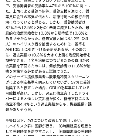
た。また、診察までをプログラムに組み込むこと
で、受診勧奨者の受診率は47％から100％に向上し
た。上司による受診予約等、受診支援を通じて、従
業員に会社の本気が伝わり、治療行動への移行が円
滑になっていると感じる。しかし、受診勧奨者は
37％から12.5％と3分の1未満に減少したため、最
終的な治療開始者は10.3％から期待値で10.6％と、
あまり差がなかった。過去実績と同じ37.2％（39
人）のハイリスク者を抽出するためには、基準を
AHI10以上に引き下げる必要があるが、その場合
は、過去実績の10.3％を大きく上回る治療開始者を
期待できる。 1名を治療につなげるための費用が過
去実績を下回るためには、健診受診者の11.8％が治
療を開始する必要があると試算できた。
どのサービス提供事業者も酸素飽和度スクリーニン
グによる判定基準を明示していないが、37％に受診
勧奨すると仮定した場合、ODI10を基準にしている
可能性が高い。しかし、過去に検査完了したドライ
バーによると怪しい貸出機が多く、機器不良による
検査不能4.4％という過去実績からも、機器整備に課
題がありそうだ。
今後は以下、2点について改善して運用したい。
1.
ハイリスク群に医師が行う、「8時間程度を理想と
して睡眠時間を増やすこと」、「6時間未満の睡眠時