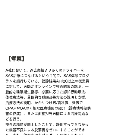
【考察】
A社において、過去実績より多くのドライバーを
SAS治療につなげるという目的で、SAS健診プログ
ラムを施行している。健診結果AHI20以上の従業員
に対して、医師がオンラインで検査結果の説明、一
般的な睡眠衛生指導、必要に応じた認知行動療法、
体位療法等、具体的な睡眠改善方法の説明と支援、
治療方法の説明、かかりつけ医/歯科医、近医で
CPAPやOAの可能な医療機関の紹介（診療情報提供
書の作成）、または面接担当医師による治療開始な
どを行う。
検査の精度が向上したことで、評価すらできなかっ
た機器不良による脱落者をゼロにすることができ