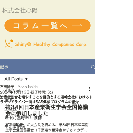
株式会社心陽
コラム一覧へ
記事
All Posts
石田陽子 Yoko Ishida
All Posts
2024年10月16日
読了時間: 6分
治療者割合を増やすことを目的とする運輸会社におけるト
睡眠
ラックドライバー向けSAS健診プログラムの紹介
第34回日本産業衛生学会全国協議
生産性
会に参加しました
睡眠時無呼吸症候群
宮本俊明先生が大会長を務める、第34回日本産業衛
生活習慣病
生学会全国協議会（千葉県木更津市かずさアカデミ