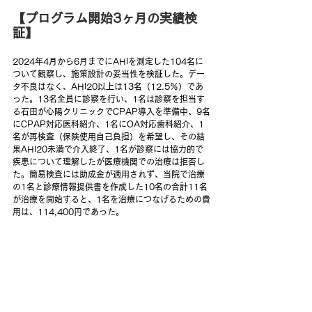
【プログラム開始3ヶ月の実績検
証】
2024年4月から6月までにAHIを測定した104名に
ついて観察し、施策設計の妥当性を検証した。デー
タ不良はなく、AHI20以上は13名（12.5％）であ
った。13名全員に診察を行い、1名は診察を担当す
る石田が心陽クリニックでCPAP導入を準備中、9名
にCPAP対応医科紹介、1名にOA対応歯科紹介、1
名が再検査（保険使用自己負担）を希望し、その結
果AHI20未満で介入終了、1名が診察には協力的で
疾患について理解したが医療機関での治療は拒否し
た。簡易検査には助成金が適用されず、当院で治療
の1名と診療情報提供書を作成した10名の合計11名
が治療を開始すると、1名を治療につなげるための費
用は、114,400円であった。