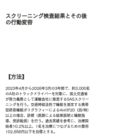
スクリーニング検査結果とその後
の行動変容
【方法】
2023年4月から2026年3月の3年間で、約3,000名
のA社のトラックドライバーを対象に、国土交通省
が努力義務として運輸会社に推奨するSASスクリー
ニングを行う。交感神経活性で睡眠を測定する携帯
型終夜睡眠ポリグラフィーによるAHIが20（回/時）
以上の場合、診察（医師による結果説明と睡眠指
導、受診勧奨）を行う。過去実績を参考に、治療開
始者10.2％以上、1名を治療につなげるための費用
102,656円以下を目標とする。