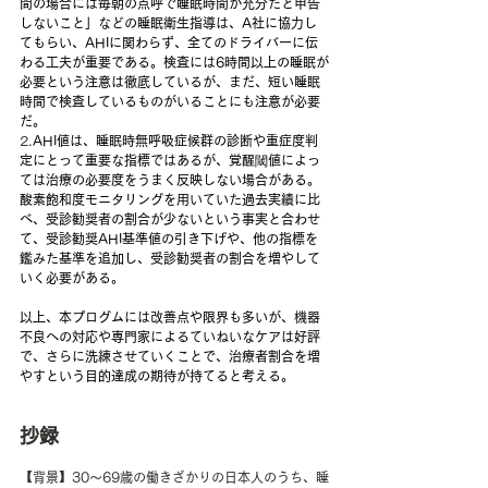
間の場合には毎朝の点呼で睡眠時間が充分だと申告
しないこと」などの睡眠衛生指導は、A社に協力し
てもらい、AHIに関わらず、全てのドライバーに伝
わる工夫が重要である。検査には6時間以上の睡眠が
必要という注意は徹底しているが、まだ、短い睡眠
時間で検査しているものがいることにも注意が必要
だ。
2.
AHI値は、睡眠時無呼吸症候群の診断や重症度判
定にとって重要な指標ではあるが、覚醒閾値によっ
ては治療の必要度をうまく反映しない場合がある。
酸素飽和度モニタリングを用いていた過去実績に比
べ、受診勧奨者の割合が少ないという事実と合わせ
て、受診勧奨AHI基準値の引き下げや、他の指標を
鑑みた基準を追加し、受診勧奨者の割合を増やして
いく必要がある。
以上、本プログムには改善点や限界も多いが、機器
不良への対応や専門家によるていねいなケアは好評
で、さらに洗練させていくことで、治療者割合を増
やすという目的達成の期待が持てると考える。
抄録
【背景】30～69歳の働きざかりの日本人のうち、睡