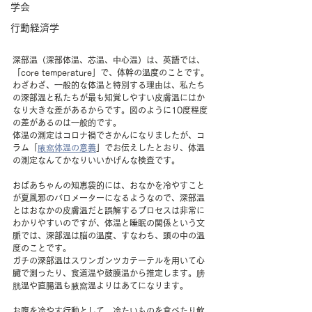
学会
行動経済学
深部温（深部体温、芯温、中心温）は、英語では、
「core temperature」で、体幹の温度のことです。
わざわざ、一般的な体温と特別する理由は、私たち
の深部温と私たちが最も知覚しやすい皮膚温にはか
なり大きな差があるからです。図のように10度程度
の差があるのは一般的です。
体温の測定はコロナ禍でさかんになりましたが、コ
ラム「
腋窩体温の意義
」でお伝えしたとおり、体温
の測定なんてかなりいいかげんな検査です。
おばあちゃんの知恵袋的には、おなかを冷やすこと
が夏風邪のバロメーターになるようなので、深部温
とはおなかの皮膚温だと誤解するプロセスは非常に
わかりやすいのですが、体温と睡眠の関係という文
脈では、深部温は脳の温度、すなわち、頭の中の温
度のことです。
ガチの深部温はスワンガンツカテーテルを用いて心
臓で測ったり、食道温や鼓膜温から推定します。膀
胱温や直腸温も腋窩温よりはあてになります。
お腹を冷やす行動として、冷たいものを食べたり飲