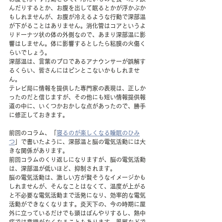
んだりするとか、お腹を出して眠るとかが浮かぶか
もしれませんが、お腹が冷えるような行動で深部温
が下がることはありません。消化管はコアというよ
りドーナツ状の体の外側なので、あまり深部温に影
響はしません。体に影響するとしたら粘膜の火傷く
らいでしょう。
深部温は、言葉のプロであるアナウンサーが誤解す
るくらい、皆さんにはピンとこないかもしれませ
ん。
テレビ局に情報を提供した専門家の表現は、正しか
ったのだと信じますが、その他にも短い情報提供報
道の中に、いくつかおかしな点があったので、勝手
に修正しておきます。
前回のコラム、「
寝るのが楽しくなる睡眠のひみ
つ
」で書いたように、深部温と脳の電気活動には大
きな関係があります。
前回コラムのくり返しになりますが、脳の電気活動
は、深部温が低いほど、抑制されます。
脳の電気活動は、激しい方が賢そうなイメージかも
しれませんが、そんなことはなくて、温度が上がる
と不必要な電気活動まで活発になり、効率的な電気
活動ができなくなります。炎天下の、今の時期に屋
外に立っているだけでも頭はぼんやりするし、熱中
症では意識がなくなることもあります。風邪などで