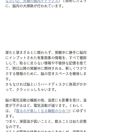
なさい②　究極の脳内デトックス
」で説明したよう
に、脳内の大掃除が行われています。
望むと望まざるとに関わらず、覚醒中に勝手に脳内
にインプットされた有象無象の情報を、すべて棚卸
しして、取るに足らない情報や不愉快な記憶を捨て
て、明日以降の覚醒中に期待される、新しくワクワ
クする情報のために、脳の空きスペースを確保しま
す。
さもなければ脳というハードディスクに負荷がかか
って、クラッシュしちゃいます。
脳の電気活動は睡眠の他、温度にも影響を受け、温
度が下がるほど、電気活動が減ります。くわしく
は、「
寝るのが楽しくなる睡眠のひみつ
」にゆずり
ます。
つまり、深部温が低いことと、眠ることは似た状態
なのです。
どちらが原因か結果かはわかりませんが、深部温を