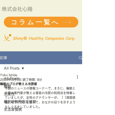
株式会社心陽
コラム一覧へ
記事
All Posts
Yoko Ishida
All Posts
2023年8月5日
読了時間: 8分
睡眠のプロが教える冷房術
睡眠
今朝のニュースの情報コーナーで、まさに、睡眠と
冷房の専門家が教える寝室の冷房の利用法を特集し
生産性
ていましたが、女性のアナウンサーが、「『深部体
睡眠時無呼吸症候群
温』を下げる」と言って、おなかの辺りを示すよう
なしぐさをしていました。
生活習慣病