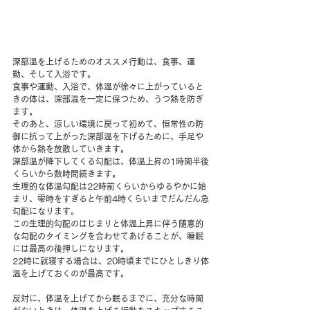
深部温を上げるためのオススメ行動は、食事、運
動、そして入浴です。
食事や運動、入浴で、体温が徐々に上がっていると
きの体は、深部温を一定に保つため、うつ熱を防ぎ
ます。
そのあと、涼しい環境に戻って初めて、恒常性の防
御に抗って上がった深部温を下げるために、手足や
体から熱を放散していきます。
深部温が降下してくる勾配は、体温上昇の1時間半後
くらいから数時間続きます。
生理的な体温勾配は22時前くらいからゆるやかに始
まり、零時をすぎると午前4時くらいまでだんだん急
勾配になります。
この生理的勾配のはじまりと体温上昇に伴う随意的
な勾配のタイミングを合わせてあげることが、睡眠
には最高の後押しになります。
22時に就寝する場合は、20時頃までにひとしきり体
温を上げておくのが最高です。
反対に、体温を上げてから眠るまでに、充分な時間