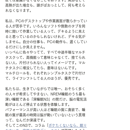
高熱が出た場合も、頭がぼおっとして、何も考えら
れなくなります。
私は、PCのデスクトップや作業画面が散らかってい
る人が苦手です。いろんなソフトや無数のタブを同
時に開いて作業している人って、デキるように見え
ると思っているのかもしれないけれど、デキる気が
しません。自分の仕事も、PCの動作も、遅くしてい
るだけにしか見えません。
いっぺんに色々やってて、すべて中途半端なマルチ
タスクって、高機能って意味じゃなくて、捨てられ
ない人、片付けられない人ってイメージです。マル
チタスクに埋没してたら、意味はないんです。
マルチロールを、それぞれシンプルタスクで片付け
て、ライフシフトしてる人のほうが、優秀です。
私たちは、生きていながらでは唯一、おそらく多く
の人々が希求してやまない、NREM睡眠のうち最も
深い睡眠である「深睡眠N3」の間だけ、脳の電気活
動がほとんど停止する状態を体験します。
パフォーマンスが高い人ほど睡眠の質に貪欲で、睡
眠の質が最高の時間は脳が動いていないという真理
って、なんだか深遠です。
そしてこのN3で、コラム「
ボケたくないなら、眠り