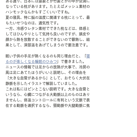
ある通り、日本には籐製とか竹製とかの中が空洞に
なっている枕があります。たとえばメッシュ素材の
ハンモックなんかもすごくいいですね。
夏の寝具、特に脳の温度に関連する枕にとって、最
もたいせつなのは、通気性です。
一方、冷感ウレタン素材でできた枕などは、体感と
してはひんやりとして気持ち良いのですが、頭皮や
顔から熱を放散することができないので鬱熱し、結
果として、深部温をあげてしまうので要注意です。
眠い子供の手足が熱くなるのも同じ理由だと、「
寝
るのが楽しくなる睡眠のひみつ
」で書きました。
ニュースの情報では足からの放熱が大事で、冷房の
風は足にあてたほうがいいと説明し、その理由を
「大きな血管があるから」として、おそらく大伏在
静脈を示したイラストで解説していました。
これは私にはピンとこない説明です。大きな血管と
いうなら、心臓につながる大動脈以上のものはあり
ませんし、体温コントロールに有利という文脈で表
在する動脈を選択するなら、頸動脈や大腿動脈に焦
点を当てるべきでしょう。
動静脈吻合血管（AVA：Arteriovenous 
anastomoses）は、人の皮膚血管のうち，四肢末梢
部や顔面等の
一部だけに存在する特殊な血管です。