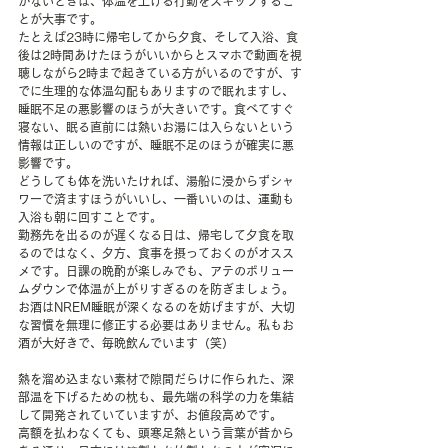
がないときは、体温を上げる行動をスキップするこ
とが大事です。
たとえば23時に帰宅してから夕食、そして入浴、食
後は2時間あけたほうがいいからとスマホで動画を視
聴しながら2時まで起きている方がいるのですが、す
でに生理的な体温勾配もありますので眠れますし、
睡眠不足の悪影響のほうが大きいです。食べてすぐ
寝ない、眠る直前には熱いお湯には入らないという
情報は正しいのですが、睡眠不足のほうが確実に悪
影響です。
どうしても体を洗いたければ、湯船に浸からずシャ
ワーで済ますほうがいいし、一番いいのは、運動も
入浴も朝に回すことです。
勤務先を出るのが遅くなる日は、帰宅して夕食を取
るのではなく、夕方、食事を摂っておくのがオスス
メです。日課の晩酌が楽しみでも、アテのボリュー
ムダウンで体温が上がりすぎるのを防ぎましょう。
お酒はNREM睡眠が深くなるのを妨げますが、大切
な習慣を無理に修正する必要はありません。私もお
酒が大好きで、毎晩飲んでいます（笑）
熱を溜め込まない素材で隙間だらけに作られた、深
部温を下げるための枕も、最先端の科学の力を集結
して開発されていていますが、お値段高めです。
高額を払わなくても、頭寒足熱という言葉が昔から