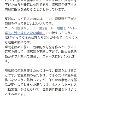
下げたほうが睡眠に有利であり、深部温が低下する
勾配に眠気を感じることがわかっています。
反対に、よく眠るためには、この、深部温が下がる
勾配を作ってあげればいいんです。
コラム
「睡眠リテラシー第2回　レム睡眠とノンレム
睡眠、浅い睡眠と深い睡眠」
でお伝えしたように、
N3がやってくるのは寝入りばなが中心で、少なくと
も睡眠の前半です。
睡眠を始める前に、効果的な勾配を作ると、うまく
眠気を感じて、深部温を実際に下げて、脳の電気活
動がダブル効果で減弱し、スムーズにN3に入れま
す。
随意的に勾配を作るためには一度、体温を上げるこ
とです。恒温動物の私たちは、できるだけ体温が変
化しないように防御しますが、何らかの事情で深部
温が変化してしまった場合には、ホメオスターシス
（恒常性）がはたらいて、自動的に体温を下げよう
とするのです。