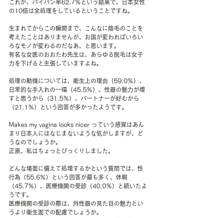
これが、パイパン率62.7％という結果で、日本女性
の10倍は全処理をしているということですね。
生まれてからこの瞬間まで、こんなに陰毛のことを
考えたことはありませんが、お国が変わればいろい
ろなモノが変わるのだなあ、と思います。
有名な女医のおおたわ先生は、あらゆる脱毛は女子
力を下げると主張していますよね。
処理の動機については、衛生上の理由（59.0％）、
日常的な手入れの一環（45.5％）、性器の魅力が増
すと思うから（31.5％）、パートナーが好むから
（21.1％）という回答が多かったようです。
Makes my vagina looks nicer っていう感覚はあん
まり日本人にはなじまないような気がしますが、ど
うなのでしょうか。
正直、私はちょっとびっくりしました。
どんな場面に備えて処理するかという質問では、性
行為（55.6％）という回答が最も多く、休暇
（45.7％）、医療機関の受診（40.0％）と続いたよ
うです。
医療機関の受診の際は、外性器の見た目の魅力とい
うより衛生面での配慮でしょうか。