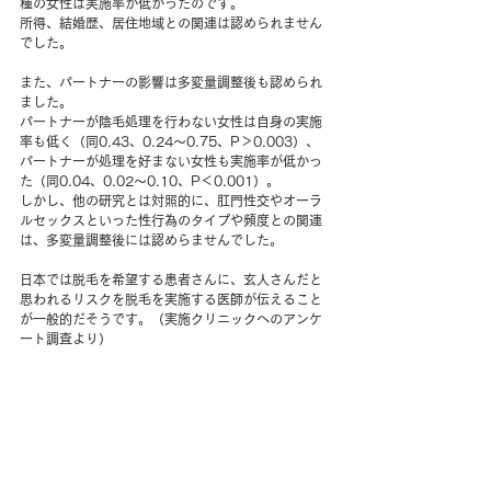
種の女性は実施率が低かったのです。
所得、結婚歴、居住地域との関連は認められません
でした。
また、パートナーの影響は多変量調整後も認められ
ました。
パートナーが陰毛処理を行わない女性は自身の実施
率も低く（同0.43、0.24～0.75、P＞0.003）、
パートナーが処理を好まない女性も実施率が低かっ
た（同0.04、0.02～0.10、P＜0.001）。
しかし、他の研究とは対照的に、肛門性交やオーラ
ルセックスといった性行為のタイプや頻度との関連
は、多変量調整後には認めらませんでした。
日本では脱毛を希望する患者さんに、玄人さんだと
思われるリスクを脱毛を実施する医師が伝えること
が一般的だそうです。（実施クリニックへのアンケ
ート調査より）