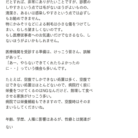
だとすれば、非常にありがたいことですが、診察の
しやすさという点では毛がないほうがよいものの、
清潔さ、あるいは感染しやすさという点では必ずし
もお勧めできません。
特にかみそりなどによる剃毛は小さな傷をつけてし
まい、むしろ望ましくないのです。
もし医療従事者へのお気遣いだけでなさるなら、し
ないほうがよいかもしれません。
医療機関を受診する準備は、けっこう皆さん、誤解
があって、
「あー、やらないできてくれたらよかったの
に・・」っていう機会も多いんです。
たとえば、空腹でしかできない処置は多く、空腹で
はできない処置はほとんどないので、病院行く前に
栄養をつけてくるのはNGなんだけど、無理して食べ
させる家族がけっこう多い。
病院では栄養補給もできますので、空腹時はそのま
まいらしてくださいね。
年齢、学歴、人種に影響はあるが、性癖とは関連が
ない