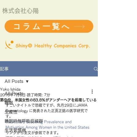
株式会社心陽
コラム一覧へ
記事
All Posts
Yoko Ishida
All Posts
2016年7月6日
読了時間: 7分
第⑨位 米国女性の83.8％がアンダーヘアを処理している
睡眠
すごいタイトルで恐縮ですが、先月29日にJAMA 
Dermatology に発表された正真正銘の医学研究で
生産性
す。
睡眠時無呼吸症候群
Pubic Hair Grooming Prevalence and 
Motivation Among Women in the United States
生活習慣病
リンクから全文が参照できます。