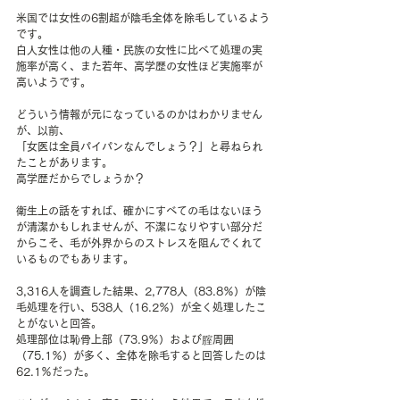
米国では女性の6割超が陰毛全体を除毛しているよう
です。
白人女性は他の人種・民族の女性に比べて処理の実
施率が高く、また若年、高学歴の女性ほど実施率が
高いようです。
どういう情報が元になっているのかはわかりません
が、以前、
「女医は全員パイパンなんでしょう？」と尋ねられ
たことがあります。
高学歴だからでしょうか？
衛生上の話をすれば、確かにすべての毛はないほう
が清潔かもしれませんが、不潔になりやすい部分だ
からこそ、毛が外界からのストレスを阻んでくれて
いるものでもあります。
3,316人を調査した結果、2,778人（83.8％）が陰
毛処理を行い、538人（16.2％）が全く処理したこ
とがないと回答。
処理部位は恥骨上部（73.9％）および腟周囲
（75.1％）が多く、全体を除毛すると回答したのは
62.1％だった。