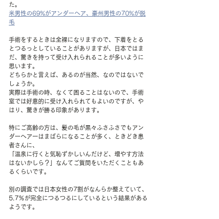
た。
米男性の69%がアンダーヘア、豪州男性の70%が脱
毛
手術をするときは全裸になりますので、下着をとる
とつるっとしていることがありますが、日本ではま
だ、驚きを持って受け入れられることが多いように
思います。
どちらかと言えば、あるのが当然、なのではないで
しょうか。
実際は手術の時、なくて困ることはないので、手術
室では好意的に受け入れられてもよいのですが、や
はり、驚きが勝る印象があります。
特にご高齢の方は、髪の毛が黒々ふさふさでもアン
ダーヘアーはまばらになることが多く、ときどき患
者さんに、
「温泉に行くと気恥ずかしいんだけど、増やす方法
はないかしら？」なんてご質問をいただくこともあ
るくらいです。
別の調査では日本女性の7割がなんらか整えていて、
5.7％が完全につるつるにしているという結果がある
ようです。