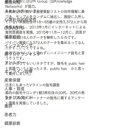
調査と解析にはGfK Group（旧Knowledge 
集団免疫
Networks）が協力。
ストレスチェック
米郵政公社が用いる郵便集配リストの住所情報に基
づき、サンプルをランダムに抽出し、施設に入所し
心理社会的安全性
ていない米国在住の18～65歳の女性3,372人から同
意書を取得し、2013年1月にインターネットによる
COVID19
質問票調査を実施、2015年11月～12月に、回答が
健康経営
あった3,316人のデータを解析したものです。
パイパン調査に3,372人のデータを集めるってなん
インフルエンザ
だかすごいことですよね。
最近ではパイパンと言わずにハイジニーナ脱毛と言
前ブログランキング
うそうです。
アレルギー
すごいどうでもいいネタですが、陰毛を pubic hair 
と英語でいうと知ったとき、public hair　かと思っ
オンライン診療
て驚愕しました。
産業保健
日本にもあったVラインの脱毛調査
人事・育成
都内の脱毛サロンが1都3県在住の20代、30代の男
ライフスタイル
女計1,000名にパートナーの脱毛に関するアンケー
ト調査を実施していました。
書評
患者力
健康診断