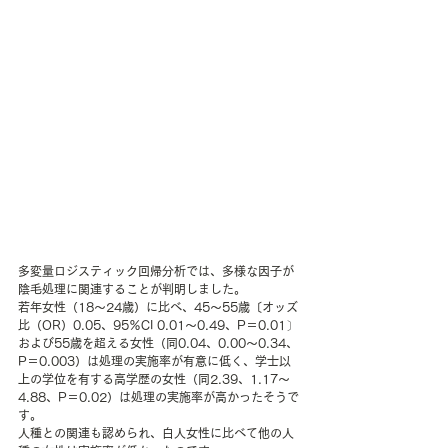
多変量ロジスティック回帰分析では、多様な因子が
陰毛処理に関連することが判明しました。
若年女性（18～24歳）に比べ、45～55歳〔オッズ
比（OR）0.05、95％CI 0.01～0.49、P＝0.01〕
および55歳を超える女性（同0.04、0.00～0.34、
P＝0.003）は処理の実施率が有意に低く、学士以
上の学位を有する高学歴の女性（同2.39、1.17～
4.88、P＝0.02）は処理の実施率が高かったそうで
す。
人種との関連も認められ、白人女性に比べて他の人