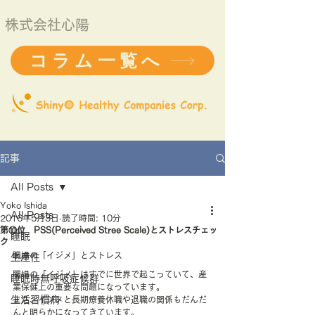
株式会社心陽
コラム一覧へ
記事
All Posts
Yoko Ishida
All Posts
2016年5月3日
読了時間: 10分
第⑩位 PSS(Perceived Stree Scale)とストレスチェッ
睡眠
ク
職場の「イジメ」とストレス
生産性
職場の「イジメ」はすでに世界で起こっていて、産
睡眠時無呼吸症候群
業保健上の重要な問題になっています。
生活習慣病
また、イジメと長期療養休職や退職の関係もだんだ
んと明らかになってきています。