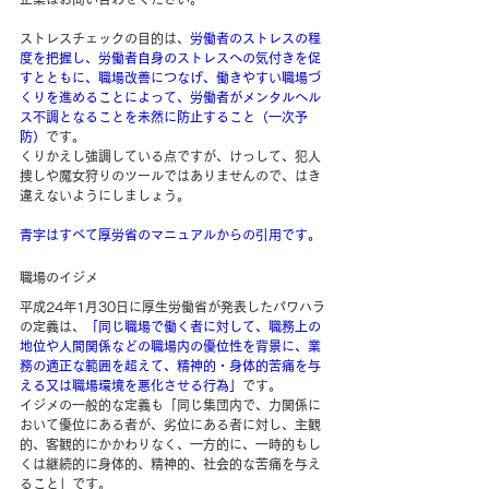
ストレスチェックの目的は、
労働者のストレスの程
度を把握し、労働者自身のストレスへの気付きを促
すとともに、職場改善につなげ、働きやすい職場づ
くりを進めることによって、労働者がメンタルヘル
ス不調となることを未然に防止すること（一次予
防）
です。
くりかえし強調している点ですが、けっして、犯人
捜しや魔女狩りのツールではありませんので、はき
違えないようにしましょう。
青字はすべて厚労省のマニュアルからの引用です。
職場のイジメ
平成24年1月30日に厚生労働省が発表したパワハラ
の定義は、
「同じ職場で働く者に対して、職務上の
地位や人間関係などの職場内の優位性を背景に、業
務の適正な範囲を超えて、精神的・身体的苦痛を与
える又は職場環境を悪化させる行為」
です。
イジメの一般的な定義も「同じ集団内で、力関係に
おいて優位にある者が、劣位にある者に対し、主観
的、客観的にかかわりなく、一方的に、一時的もし
くは継続的に身体的、精神的、社会的な苦痛を与え
ること」です。