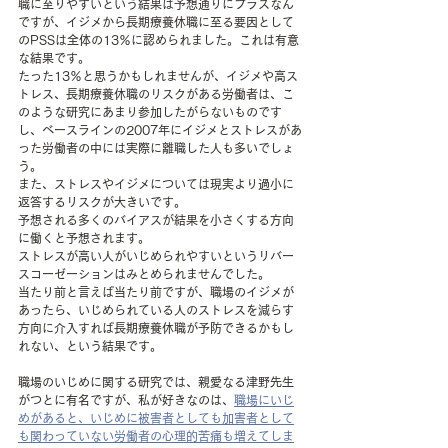
職に至りやすいという結果は予想通りにプラスなん
ですが、イジメから長期療養休職に至る要因として
のPSSは全体の13％に認められました。これは有意
な結果です。
たった13％と思うかもしれませんが、イジメや高ス
トレス、長期療養休職のリスクがある労働者は、こ
のような研究にあまり参加したがらないものです
し、ベースラインの2007年にイジメとストレスがあ
った労働者の中には実際に離職した人も多いでしょ
う。
また、ストレスやイジメについては現実より過小に
返答するリスクが大きいです。
予想される多くのバイアスが結果を小さくする方向
に働くと予想されます。
ストレスが高い人がいじめられやすいというリバー
スコーゼーションはみとめられませんでした。
当たり前と言えば当たり前ですが、職場のイジメが
あったら、いじめられている人のストレスを減らす
方向に介入すれば長期療養休職が予防できるかもし
れない、という結果です。
職場のいじめに関する研究では、親愛なる津野先生
がつとに有名ですが、私が好きなのは、
職場にいじ
めがあると、いじめに被害者としても加害者として
も関わっていない労働者の心理的苦痛も増えてしま