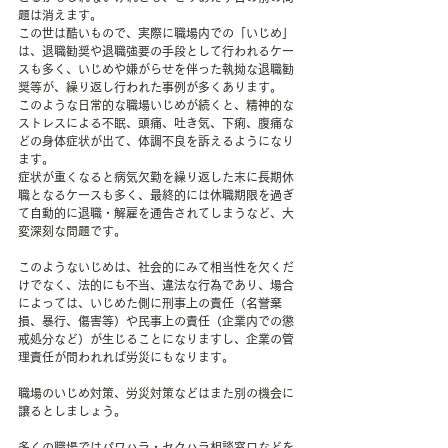
題は消えます。
この世は酷いもので、実際に職場内での「いじめ」
は、退職勧奨や退職強要の手段として行われるケー
スも多く、いじめや嫌がらせを伴った執拗な退職勧
奨等が、繰り返し行われた事例が多くあります。
このような日常的な職場いじめが続くと、精神的な
ストレスによる不眠、頭痛、吐き気、下痢、腹痛な
どの身体症状が出て、体調不良を訴えるようになり
ます。
症状が重くなると病気欠勤を繰り返した末に長期休
職となるケースも多く、最終的には休職期限を過ぎ
て自動的に退職・解雇を通告されてしまうなど、大
変深刻な問題です。
このようないじめは、社会的にみて相当性を欠くだ
けでなく、法的にも不当、違法な行為であり、場合
によっては、いじめた側に刑事上の責任（名誉棄
損、暴行、傷害等）や民事上の責任（企業内での懲
戒処分など）が生じることになりますし、企業の管
理責任が問われれば労災にもなります。
職場のいじめ対策、労災対策などはまた別の機会に
譲るとしましょう。
多くの職場ではパワハラ・セクハラ相談窓口などを