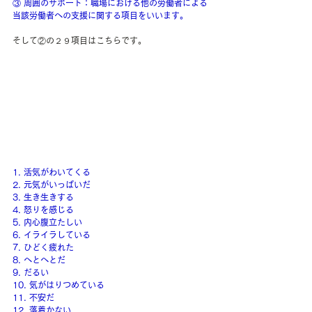
③ 周囲のサポート：職場における他の労働者による
当該労働者への支援に関する項目をいいます。
そして②の２９項目はこちらです。
1. 活気がわいてくる
2. 元気がいっぱいだ
3. 生き生きする
4. 怒りを感じる
5. 内心腹立たしい
6. イライラしている
7. ひどく疲れた
8. へとへとだ
9. だるい
10. 気がはりつめている
11. 不安だ
12. 落着かない