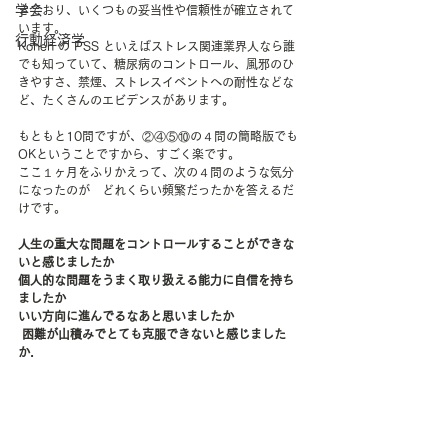
学会
きており、いくつもの妥当性や信頼性が確立されて
います。
行動経済学
Kohen の PSS といえばストレス関連業界人なら誰
でも知っていて、糖尿病のコントロール、風邪のひ
きやすさ、禁煙、ストレスイベントへの耐性などな
ど、たくさんのエビデンスがあります。　
もともと10問ですが、②④⑤⑩の４問の簡略版でも
OKということですから、すごく楽です。
ここ１ヶ月をふりかえって、次の４問のような気分
になったのが　どれくらい頻繁だったかを答えるだ
けです。
人生の重大な問題をコントロールすることができな
いと感じましたか
個人的な問題をうまく取り扱える能力に自信を持ち
ましたか
いい方向に進んでるなあと思いましたか
 困難が山積みでとても克服できないと感じました
か. 