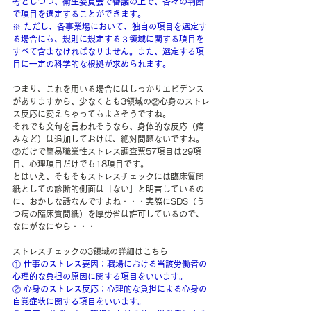
考としつつ、衛生委員会で審議の上で、各々の判断
で項目を選定することができます。
※ ただし、各事業場において、独自の項目を選定す
る場合にも、規則に規定する３領域に関する項目を
すべて含まなければなりません。また、選定する項
目に一定の科学的な根拠が求められます。
つまり、これを用いる場合にはしっかりエビデンス
がありますから、少なくとも3領域の②心身のストレ
ス反応に変えちゃってもよさそうですね。
それでも文句を言われそうなら、身体的な反応（痛
みなど）は追加しておけば、絶対問題ないですね。
②だけで簡易職業性ストレス調査票57項目は29項
目、心理項目だけでも18項目です。
とはいえ、そもそもストレスチェックには臨床質問
紙としての診断的側面は「ない」と明言しているの
に、おかしな話なんですよね・・・実際にSDS（う
つ病の臨床質問紙）を厚労省は許可しているので、
なにがなにやら・・・
ストレスチェックの3領域の詳細はこちら
① 仕事のストレス要因：職場における当該労働者の
心理的な負担の原因に関する項目をいいます。
② 心身のストレス反応：心理的な負担による心身の
自覚症状に関する項目をいいます。