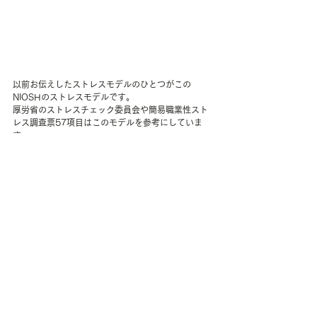
以前お伝えしたストレスモデルのひとつがこの
NIOSHのストレスモデルです。
厚労省のストレスチェック委員会や簡易職業性スト
レス調査票57項目はこのモデルを参考にしていま
す。
3つの領域に、重なる言葉がありますね。
① 仕事のストレス要因：職場における当該労働者の
心理的な負担の原因に関する項目をいいます。
② 心身のストレス反応：心理的な負担による心身の
自覚症状に関する項目をいいます。
③ 周囲のサポート：職場における他の労働者による
当該労働者への支援に関する項目をいいます。
ストレス過程のヒューリスティックモデル 