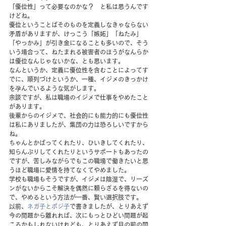
「優位性」って必要なのかな？　と私は思うんです
けどね。
優位ということばそのものを定義しなきゃならない
矛盾がありますが、けっこう「嫉妬」「ねたみ」
「やっかみ」が引き金になることも多いので、そう
いう場合って、ねたまれる被害者のほうがなんらか
は優位なんじゃないかな、とも思います。
なんというか、定義に優位性を含むことによってす
でに、順列づけというか、一種、イジメのきっかけ
を孕んでいるような気がします。
余談ですが、私は職場のイジメで仕事をやめたこと
があります。
後輩からのイジメで、社会的にも能力的にも優位性
は私にありましたが、集団の力は恐ろしいですから
ね。
ちゃんとかばってくれたり、ひいきしてくれたり、
知らんぷりしてくれたりというサポートもあったの
ですが、苦しみながらでもこの職場で働きたいと思
うほど職場に愛情を持てなくてやめました。
学校も職場もそうですが、イジメは陰湿で、リーズ
ンがないからこそ解決を偶然に頼らざるを得ないの
で、やめるという方法が一番、賢い選択肢です。
以前、
ネガ子とポジ子
で書きましたが、とりあえず
今の問題から離れれば、次にもっとひどい問題が起
こるかもしれないけれども、とりあえず目の前の問