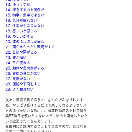
13. ゆううつだ
14. 何をするのも面倒だ
15. 物事に集中できない
16. 気分が晴れない
17. 仕事が手につかない
18. 悲しいと感じる
19. めまいがする
20. 体のふしぶしが痛む
21. 頭が重かったり頭痛がする
22. 首筋や肩がこる
23. 腰が痛い 
24. 目が疲れる
25. 動悸や息切れがする
26. 胃腸の具合が悪い
27. 食欲がない
28. 便秘や下痢をする
29. よく眠れない
久々に連続で目で追うと、なんかげんなりします
ね。やっぱり受けてるだけで楽しくなるようなリス
トのほうがいいなあ。。。職業性簡易ストレス調査
票57項目を使いたくないけど、法令も遵守したいと
いう企業はたくさんあります。
具体的にご説明することもできますので、気になる
企業はお問い合わせください。