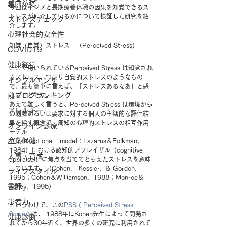
集団免疫
今回はイジメと長期療養休職の因果を知覚できるス
トレスが仲介しているかについて検証した研究を紹
ストレスチェック
介します。
心理社会的安全性
知覚（自覚）ストレス　（Perceived Stress)
COVID19
健康経営
ここで用いられているPerceived Stress は知覚され
るストレス、つまり自覚的ストレスのようなもの
インフルエンザ
で、最も簡単に言えば、「ストレスあるなあ」と感
前ブログランキング
じることです。
あえて難しく言うと、Perceived Stress は環境から
アレルギー
の刺激あるいは要求に対する個人の主観的な評価結
果を指す概念で、周知の心理的ストレスの相互作用
オンライン診療
モデル
産業保健
（transactional　modeI：Lazarus＆FoIkman，
1984）における認知的アプレイザル（cognitive　
人事・育成
appraisal）に焦点を当ててとらえたストレスを意味
しています。（Cohen， Kessler，& Gordon，
ライフスタイル
1995；Cohen＆Williamson，1988；Monroe＆
書評
Kelley，1995）
患者力
というわけで、この
PSS ( Perceived Stress 
Scale )
 は、 1988年にKohen先生によって開発さ
健康診断
れてから30年近く、世界の多くの研究に利用されて