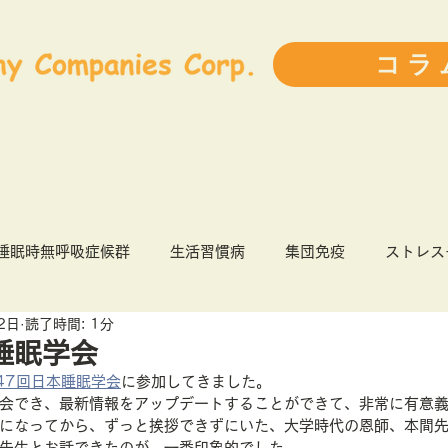
コラ
睡眠時無呼吸症候群
生活習慣病
集団免疫
ストレス
2日
読了時間: 1分
9
健康経営
インフルエンザ
前ブログランキング
睡眠学会
47回日本睡眠学会
に参加してきました。
会でき、最新情報をアップデートすることができて、非常に有意
人事・育成
ライフスタイル
書評
患者力
になってから、ずっと挨拶できずにいた、大学時代の恩師、本間
先生とお話できたのが、一番印象的でした。