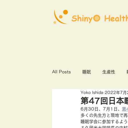
All Posts
睡眠
生産性
Yoko Ishida
2022年7月
心理社会的安全性
COVID1
第47回日本
6月30日、7月1日、
第
多くの先生方と現地で再
オンライン診療
産業保健
睡眠学会に参加するよう
る久留米大学学長の内村