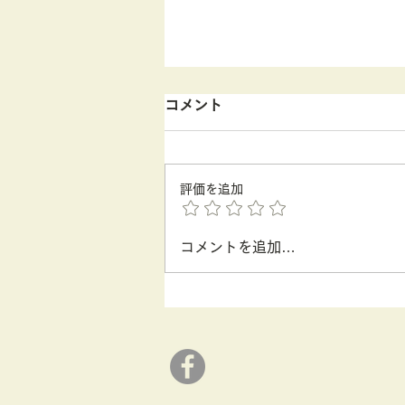
コメント
評価を追加
コメントを追加…
ボケたくないなら 眠りなさい
③ 睡眠薬はボケ薬