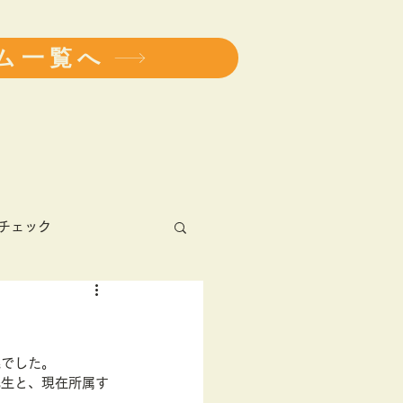
ム一覧へ
チェック
アレルギー
義でした。
健康診断
学会
先生と、現在所属す