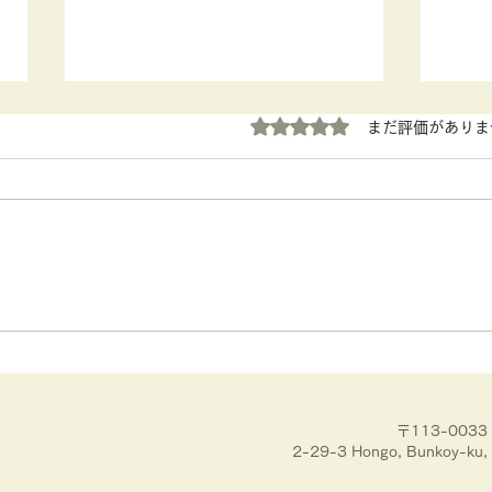
5つ星のうち0と評価されていま
まだ評価がありま
ボケたくないなら、眠りなさ
ボケ
い② 究極の脳内デトックス
い 
〒113-00
2-29-3 Hongo, Bunkoy-ku, 