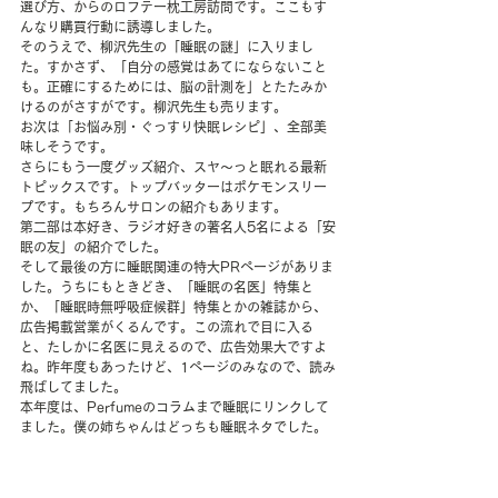
選び方、からのロフテー枕工房訪問です。ここもす
んなり購買行動に誘導しました。
そのうえで、柳沢先生の「睡眠の謎」に入りまし
た。すかさず、「自分の感覚はあてにならないこと
も。正確にするためには、脳の計測を」とたたみか
けるのがさすがです。柳沢先生も売ります。
お次は「お悩み別・ぐっすり快眠レシピ」、全部美
味しそうです。
さらにもう一度グッズ紹介、スヤ～っと眠れる最新
トピックスです。トップバッターはポケモンスリー
プです。もちろんサロンの紹介もあります。
第二部は本好き、ラジオ好きの著名人5名による「安
眠の友」の紹介でした。
そして最後の方に睡眠関連の特大PRページがありま
した。うちにもときどき、「睡眠の名医」特集と
か、「睡眠時無呼吸症候群」特集とかの雑誌から、
広告掲載営業がくるんです。この流れで目に入る
と、たしかに名医に見えるので、広告効果大ですよ
ね。昨年度もあったけど、1ページのみなので、読み
飛ばしてました。
本年度は、Perfumeのコラムまで睡眠にリンクして
ました。僕の姉ちゃんはどっちも睡眠ネタでした。