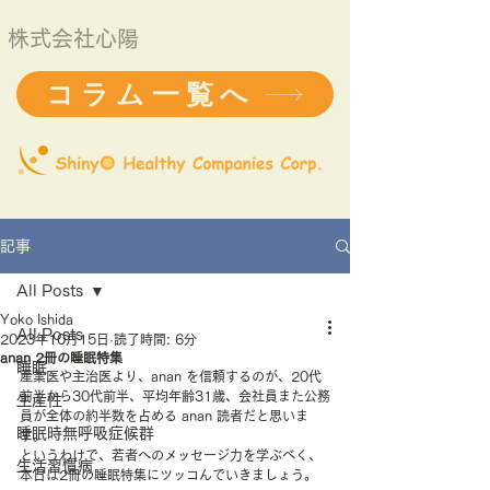
株式会社心陽
コラム一覧へ
記事
All Posts
Yoko Ishida
All Posts
2023年10月15日
読了時間: 6分
anan 2冊の睡眠特集
睡眠
産業医や主治医より、anan を信頼するのが、20代
前半から30代前半、平均年齢31歳、会社員また公務
生産性
員が全体の約半数を占める anan 読者だと思いま
睡眠時無呼吸症候群
す。
というわけで、若者へのメッセージ力を学ぶべく、
生活習慣病
本日は2冊の睡眠特集にツッコんでいきましょう。