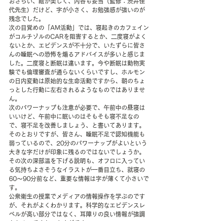
おさらい、絵が美しく、内容も妥当（監修：渋井佳
代先生）だけど、字が小さく、お勉強感が強いのが
残念でした。
次の目覚めの「AM活動」では、寝起きのカフェイン
がコルチゾルのCARを阻害するとか、二度寝がよく
ないとか、エビデンスが不十分で、いたずらに皆さ
んの睡眠への恐怖を煽るアドバイスが多いと感じま
した。二度寝と断眠は違います。今や断眠は動物実
験でも倫理審査が通らないくらいですし、ホルモン
の日内変動は原始的な生命活動ですから、朝のちょ
っとした行動に左右されるようなものではありませ
ん。
次のパワーナップも注意が必要で、午前中の昼寝は
いいけど、午前中に眠いのはそもそも寝不足なの
で、寝不足を改善しましょう、と書いてあります。
そのとおりですが、皆さん、睡眠不足で認知機能も
弱っているので、20分のパワーナップがよいという
大きな字だけが印象に残るのではないでしょうか。
その次の深部温を下げる説明も、オフロに入ってい
る気持ちよさそうなイラストが一番目立ち、就寝の
60～90分前など、重要な情報は字が薄くて小さいで
す。
公衆衛生の授業でメディアの情報操作を学ぶのです
が、それがよくわかります。科学的なエビデンスレ
ベルが高い部分ではなく、耳障りの良い情報が強調