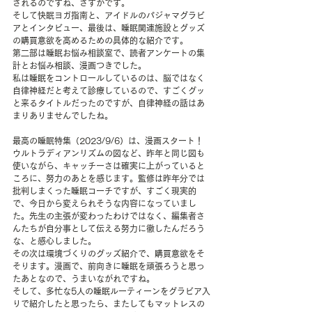
されるのですね、さすがです。
そして快眠ヨガ指南と、アイドルのパジャマグラビ
アとインタビュー、最後は、睡眠関連施設とグッズ
の購買意欲を高めるための具体的な紹介です。
第二部は睡眠お悩み相談室で、読者アンケートの集
計とお悩み相談、漫画つきでした。
私は睡眠をコントロールしているのは、脳ではなく
自律神経だと考えて診療しているので、すごくグッ
と来るタイトルだったのですが、自律神経の話はあ
まりありませんでしたね。
最高の睡眠特集（2023/9/6）は、漫画スタート！
ウルトラディアンリズムの図など、昨年と同じ図も
使いながら、キャッチーさは確実に上がっていると
ころに、努力のあとを感じます。監修は昨年分では
批判しまくった睡眠コーチですが、すごく現実的
で、今日から変えられそうな内容になっていまし
た。先生の主張が変わったわけではなく、編集者さ
んたちが自分事として伝える努力に徹したんだろう
な、と感心しました。
その次は環境づくりのグッズ紹介で、購買意欲をそ
そります。漫画で、前向きに睡眠を頑張ろうと思っ
たあとなので、うまいながれですね。
そして、多忙な5人の睡眠ルーティーンをグラビア入
りで紹介したと思ったら、またしてもマットレスの