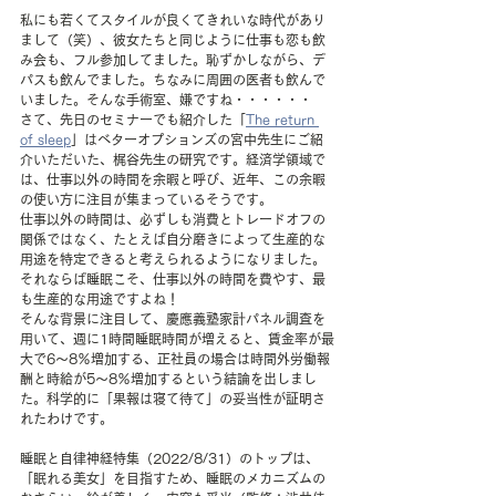
私にも若くてスタイルが良くてきれいな時代があり
まして（笑）、彼女たちと同じように仕事も恋も飲
み会も、フル参加してました。恥ずかしながら、デ
パスも飲んでました。ちなみに周囲の医者も飲んで
いました。そんな手術室、嫌ですね・・・・・・
さて、先日のセミナーでも紹介した「
The return 
of sleep
」はベターオプションズの宮中先生にご紹
介いただいた、梶谷先生の研究です。経済学領域で
は、仕事以外の時間を余暇と呼び、近年、この余暇
の使い方に注目が集まっているそうです。
仕事以外の時間は、必ずしも消費とトレードオフの
関係ではなく、たとえば自分磨きによって生産的な
用途を特定できると考えられるようになりました。
それならば睡眠こそ、仕事以外の時間を費やす、最
も生産的な用途ですよね！
そんな背景に注目して、慶應義塾家計パネル調査を
用いて、週に1時間睡眠時間が増えると、賃金率が最
大で6～8％増加する、正社員の場合は時間外労働報
酬と時給が5～8％増加するという結論を出しまし
た。科学的に「果報は寝て待て」の妥当性が証明さ
れたわけです。
睡眠と自律神経特集（2022/8/31）のトップは、
「眠れる美女」を目指すため、睡眠のメカニズムの