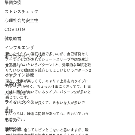
集団免疫
ストレスチェック
心理社会的安全性
COVID19
健康経営
インフルエンザ
若い女性からの睡眠相談で多いのが、自己啓発セミ
前ブログランキング
ナーでそそのかされてショートスリープや朝型生活
を実行したいというパターン1と、効率的な睡眠を取
アレルギー
りたいので睡眠薬を処方してほしいというパターン2
オンライン診療
です。
現在、仕事が楽しくて、キャリア上昇志向タイプに
産業保健
パターン1が多く、ちょっと仕事にくさってて、仕事
以外に関心が向いているタイプにパターン2が多いと
人事・育成
感じています。
ライフスタイル
どちらもスタイルが良くて、きれいな人が多いで
す。
書評
若いうちは、睡眠に問題があっても、きれいでいら
れるのです。
患者力
健康診断
若い女性に話してもピンとこないと思いますが、睡