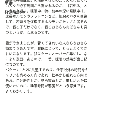
眠時無呼吸症候群の治療をはじめたそんなに若くな
学会
い人々が必ず周囲から驚かれるのが、「若返る」と
いうことです。睡眠中、特に前半の深い睡眠中は、
行動経済学
成長ホルモンやメラトニンなど、細胞のバグを修復
して、若返りを促進するホルモンがたくさん出るの
で、寝る子だけでなく、寝るおじさんおばさんも育
つというか、若返るのです。
話がそれましたが、若くてきれいな人ならなおさら
効果てきめんです。睡眠によって、もっと若くてき
れいになります。肌はターンオーバーが早いし、な
により表面にあるので、一番、睡眠の効果が出る部
位なのです。
パターン1と2に共通するのは、仕事以外の時間をキ
ャリアを高める方向であれ、仕事から離れる方向で
あれ、自分磨きとか、動画鑑賞とか、推し活とかに
使いたいのに、睡眠時間が邪魔だという感覚です。
よくわかります。