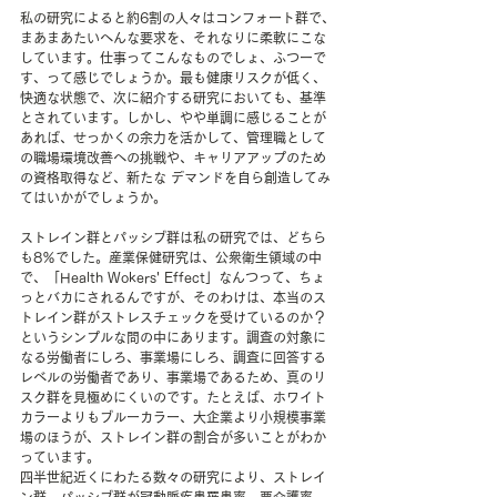
私の研究によると約6割の人々はコンフォート群で、
まあまあたいへんな要求を、それなりに柔軟にこな
しています。仕事ってこんなものでしょ、ふつーで
す、って感じでしょうか。最も健康リスクが低く、
快適な状態で、次に紹介する研究においても、基準
とされています。しかし、やや単調に感じることが
あれば、せっかくの余力を活かして、管理職として
の職場環境改善への挑戦や、キャリアアップのため
の資格取得など、新たな デマンドを自ら創造してみ
てはいかがでしょうか。
ストレイン群とパッシブ群は私の研究では、どちら
も8％でした。産業保健研究は、公衆衛生領域の中
で、「Health Wokers' Effect」なんつって、ちょ
っとバカにされるんですが、そのわけは、本当のス
トレイン群がストレスチェックを受けているのか？
というシンプルな問の中にあります。調査の対象に
なる労働者にしろ、事業場にしろ、調査に回答する
レベルの労働者であり、事業場であるため、真のリ
スク群を見極めにくいのです。たとえば、ホワイト
カラーよりもブルーカラー、大企業より小規模事業
場のほうが、ストレイン群の割合が多いことがわか
っています。
四半世紀近くにわたる数々の研究により、ストレイ