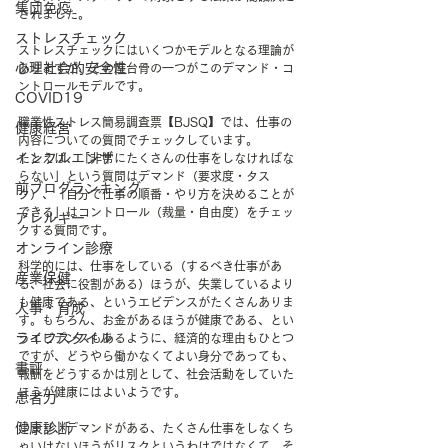
集団免疫
されました。
ストレスチェック
ストレスチェックにはいくつかモデルとなる理論が
心理社会的安全性
ありますが、その屋台骨の一つがこのデマンド・コ
ントロールモデルです。
COVID19
職業性ストレス簡易調査票【BJSQ】では、仕事の
健康経営
内容についての質問でチェックしています。
インフルエンザ
たとえば、「非常にたくさんの仕事をしなければな
らない」という質問はデマンド（要求度・タス
前ブログランキング
ク）、「自分で仕事の順番・やり方を決めることが
できる」はコントロール（裁量・自由度）をチェッ
アレルギー
クする質問です。
オンライン診療
科学的には、仕事をしている（するべき仕事があ
産業保健
る、社会に役割がある）ほうが、失業しているより
も健康である、というエビデンスがたくさんありま
人事・育成
す。もちろん、お金があるほうが健康である、とい
ライフスタイル
うエビデンスもあるように、経済的な理由もひとつ
ですが、どうやら働かなくてよい身分であっても、
書評
報酬をどうするかは別として、社会活動をしていた
ほうが健康にはよいようです。
患者力
健康診断
つまり、デマンドがある、たくさん仕事をしなくち
ゃいけないほうがリスクというわけではなくて、そ