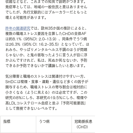
収縮などなど、これまでの知見で説明がつきます。
発症率としては、地域の一般住民と差はありません
でしたが、先行文献的にはブルーカラーだともっと
増える可能性があります。
昨年の関連研究
では、欧州35か国の推計によると、
複数の職場ストレス要因を合算したCHDの全体AF
は約8.1%（95%CI: 2.0–13.9）、同条件でうつ病
は26.3%（95% CI: 16.2–35.5）となっていて、ほ
れみろ、やっぱりメンタルヘルス不調のほうが問題
じゃないか、と鬼の首取ったように言う人が目に浮
かぶんですけれど、私は、死ぬか死なないか、予防
できるか予防できないかで議論したいと思います。
気分障害と職場のストレスは関連付けやすい一方、
SHDには喫煙・食事・運動・遺伝など多くの因子が
関与するため、職場ストレスの寄与割合は相対的に
小さくなる（ように見える）のは必定ですが、この
研究の8％にしろ、本研究の19.5％にしろ、喫煙や
高LDLコレステロール血症と並ぶ「予防可能要因」
として無視できないレベルです。
指標
うつ病
冠動脈疾患
（CHD）