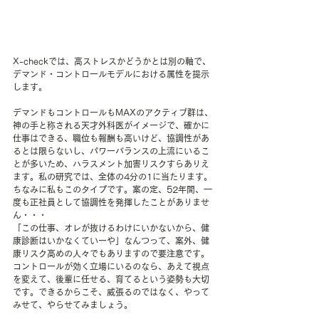
X-checkでは、高ストレスかどうかとは別の軸で、
デマンド・コントロールモデルにおける属性を提示
します。
デマンドもコントロールもMAXのアクティブ群は、
神の手と称される天才外科医がイメージで、確かに
仕事はできる、職位も報酬も高いけど、協調性があ
るとは限らないし、パワーバランスの上流にいるこ
とが多いため、ハラスメント加害リスクすらありえ
ます。私の研究では、全体の4分の1に当たります。
ちなみに私もこのタイプです。案の定、52年間、一
度も正社員として協調性を発揮したことがありませ
ん・・・
「この仕事、オレが抜けるわけにいかないから、健
康診断はいかなくていーや」なんつって、案外、健
康リスク高めの人々でもありますので要注意です。
コントロールが効く立場にいるのなら、あえて視点
を変えて、後輩に任せる、育てるという姿勢も大切
です。できるからこそ、威張るのではなく、やって
みせて、やらせてみましょう。