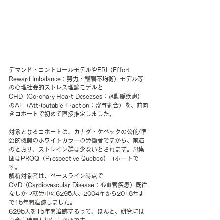
デマンド・コントロールモデルやERI（Effort 
Reward Imbalance：努力・報酬不均衡）モデル等
の心理社会的ストレス理論モデルと
CHD（Coronary Heart Deseases：冠動脈疾患）
のAF（Attributable Fraction：寄与割合）を、前向
きコホートで初めて直接推定しました。
対象となるコホートは、カナダ・ケベックの公的/準
公的機関のホワイトカラーの労働者ですから、前述
のとおり、ストレイン群は少ないとされます。母集
団はPROQ（Prospective Quebec）コホートで
す。
解析対象者は、ベースライン時点で
CVD（Cardiovascular Disease：心血管疾患）既往
なしかつ就労中の6295人、2004年から2018年ま
で15年間追跡しました。
6295人を15年間追跡するって、ほんと、研究には
お金も時間も根気も必要です。