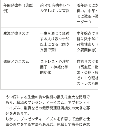
年間発症率（典型
約 4% 有病率レベ
若年層ではかなり
例）
ルでしばしば言及
低い。中年〜高齢
では数‰〜数％オ
ーダーも
生涯発症リスク
一生を通じて経験
中年始点でリスク
する人は数〜十％
群は数十％になる
以上になる（国や
可能性あり（リス
定義で差）
ク要因依存）
発症メカニズム
ストレス・心理的
血管リスク要因
因子 → 神経化学
（高血圧・脂質異
的変化
常・炎症・喫煙な
ど）＋心理社会的
ストレスも関与
うつ病による生活の質や機能の損失は重大な問題で
あり、職場のプレゼンティーイズム、アブセンティ
ーイズム、離職などの健康関連経済損失の大きな部
分を占めます。
しかし、プレゼンティーイズムを許容して治療と仕
事の両立をする方法もあれば、休職して療養に専念
した結果、復職後はミニマムなプレゼンティーイズ
ムで働くことも可能です。