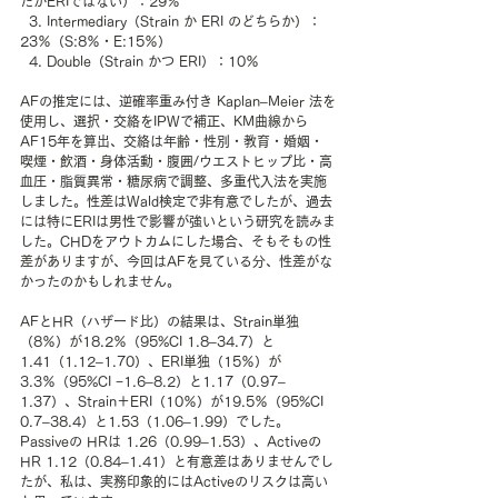
だがERIではない）：29％
  3. Intermediary（Strain か ERI のどちらか）：
23％（S:8％・E:15％）
  4. Double（Strain かつ ERI）：10％
AFの推定には、逆確率重み付き Kaplan–Meier 法を
使用し、選択・交絡をIPWで補正、KM曲線から
AF15年を算出、交絡は年齢・性別・教育・婚姻・
喫煙・飲酒・身体活動・腹囲/ウエストヒップ比・高
血圧・脂質異常・糖尿病で調整、多重代入法を実施
しました。性差はWald検定で非有意でしたが、過去
には特にERIは男性で影響が強いという研究を読みま
した。CHDをアウトカムにした場合、そもそもの性
差がありますが、今回はAFを見ている分、性差がな
かったのかもしれません。
AFとHR（ハザード比）の結果は、Strain単独
（8％）が18.2％（95%CI 1.8–34.7）と
1.41（1.12–1.70）、ERI単独（15％）が
3.3％（95%CI −1.6–8.2）と1.17（0.97–
1.37）、Strain＋ERI（10％）が19.5％（95%CI 
0.7–38.4）と1.53（1.06–1.99）でした。
Passiveの HRは 1.26（0.99–1.53）、Activeの 
HR 1.12（0.84–1.41）と有意差はありませんでし
たが、私は、実務印象的にはActiveのリスクは高い