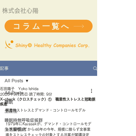
株式会社心陽
コラム一覧へ
記事
All Posts
石田陽子 Yoko Ishida
All Posts
2025年9月25日
読了時間: 9分
X-check（クロスチェック）① 職業性ストレスと冠動脈
睡眠
疾患
職業性ストレスとデマンド・コントロールモデル
生産性
睡眠時無呼吸症候群
1979年にKarasekが、デマンド・コントロールモデ
生活習慣病
ルを提唱してから46年の今年、規模に限らず全事業
場をストレスチェックの対象とする法案が閣議決定