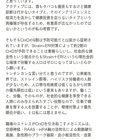
と思っています。
アクティブには、酒もタバコも徹夜もするけど健康
診断は行かないタイプと、そのインテリジェンスと
経済力を活かして健康投資を怠らないタイプという
両極端が存在するため、有意差が出なかったのでは
ないかというのが私の考察です。
そもそもCHDの9割は予防可能だと以前から証明さ
れていますが、Strain+ERI対策によって約2割の
CHDが予防できることは素晴らしいし、社会的な健
全性という視点からもStrain＋ERIという心理社会的
な環境で労働する人口はゼロになってほしいと心か
ら願います。
トンチンカンな言い分だと思うのですが、公衆衛生
界では、ストレイン群等、ハイリスク労働者の人数
が少ないため、人口寄与危険度は低くなるから対策
の優先順位は低いという意見もありますが、働くこ
と、労働、そのものが、社会的な健康を享受できる
人間にのみ与えられたすごい役割なので、仕事で健
康を害する人を放置することが、喫煙対策より優先
順位が低い、とは私には思えません。
職場のストレスがCHDを引き起こすメカニズムは、
交感神経・RAAS・HPA軸の活性化による動脈硬化
進展、急性期のプラーク破綻・血小板活性化・血管