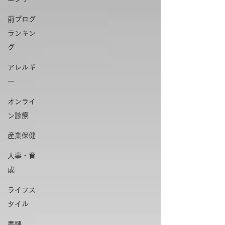
前ブログ
ランキン
グ
アレルギ
ー
オンライ
ン診療
産業保健
人事・育
成
ライフス
タイル
書評