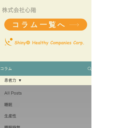
株式会社心陽
コラム一覧へ
コラム
患者力
All Posts
睡眠
生産性
睡眠時無