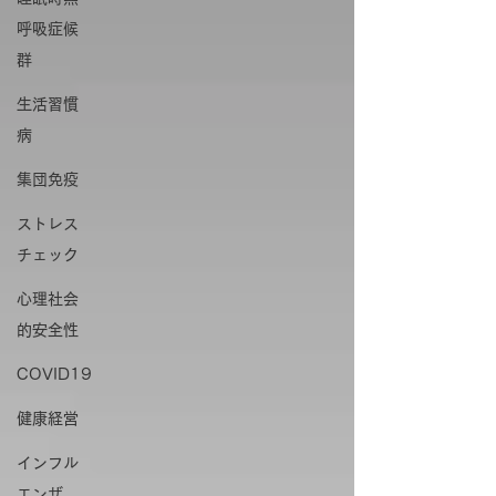
呼吸症候
群
生活習慣
病
集団免疫
ストレス
チェック
心理社会
的安全性
COVID19
健康経営
インフル
エンザ