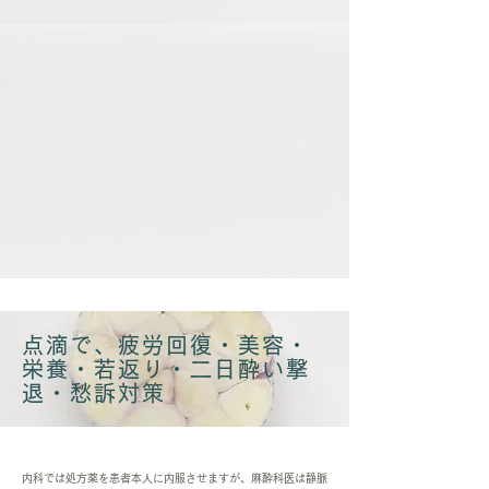
点滴で、疲労回復・美容・
栄養・若返り・二日酔い撃
退・愁訴対策
内科では処方薬を患者本人に内服させますが、麻酔科医は静脈