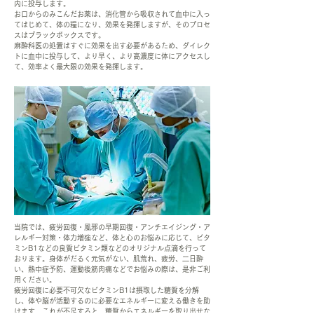
内に投与します。
お口からのみこんだお薬は、消化管から吸収されて血中に入っ
てはじめて、体の糧になり、効果を発揮しますが、そのプロセ
スはブラックボックスです。
麻酔科医の処置はすぐに効果を出す必要があるため、ダイレク
トに血中に投与して、より早く、より高濃度に体にアクセスし
て、効率よく最大限の効果を発揮します。
当院では、疲労回復・風邪の早期回復・アンチエイジング・ア
レルギー対策・体力増強など、体と心のお悩みに応じて、ビタ
ミンB1などの良質ビタミン類などのオリジナル点滴を行って
おります。身体がだるく元気がない、肌荒れ、疲労、二日酔
い、熱中症予防、運動後筋肉痛などでお悩みの際は、是非ご利
用ください。
疲労回復に必要不可欠な
ビタミンB1
は摂取した糖質を分解
し、体や脳が活動するのに必要なエネルギーに変える働きを助
けます。
これが不足すると、糖質からエネルギーを取り出せな