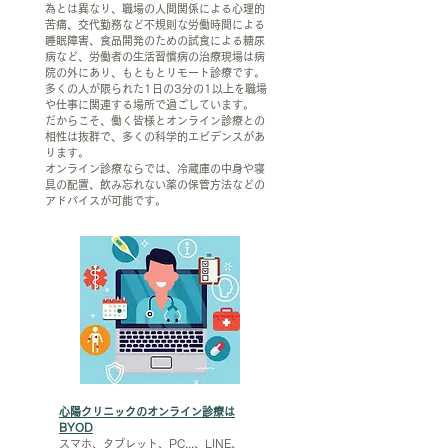
為とは異なり、職場の人間関係による心理的
苦痛、交代勤務など不規則な労働時間による
睡眠障害、食品開発のための試食による糖尿
病など、労働者の生活習慣病の治療現場は病
院の外にあり、もともとリモート診療です。
多くの人が限られた1日の3分の1以上を職場
や仕事に関連する場所で過ごしています。
​だからこそ、働く皆様とオンライン診療との
相性は抜群で、多くの科学的エビデンスがあ
ります。
​オンライン診療ならでは、冷蔵庫の中身や寝
具の配置、飲み忘れない薬の保管方法などの
アドバイスが可能です。
心陽クリニックのオンライン診療は
BYOD
スマホ、タブレット、PC...、
LINE、