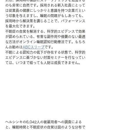
のも非常に自然です。採用される新入社員にとって
は従業員の健康にしっかりと意識を持つ企業だとい
う印象を与えますし、睡眠の問題がもしあっても、
採用時から解決策を講じることで、パフォーマンス
を最大化できます。
不眠症の自覚を解消する、科学的エビデンスで効果
が認められている、有害な副作用や侵襲のない最適
な方法がオンライン睡眠認知行動療法です。もちろ
んお勧めは
ABCスリープ
です。
不眠による認知力の低下が存在する状態で、科学的
エビデンスに基づかない対面セミナーを行なってい
ては、いつまで経っても人財は成長できません。
ヘルシンキの6,042人の被雇用者への調査による
と、睡眠時間と不眠症状の自覚は図のような分布で