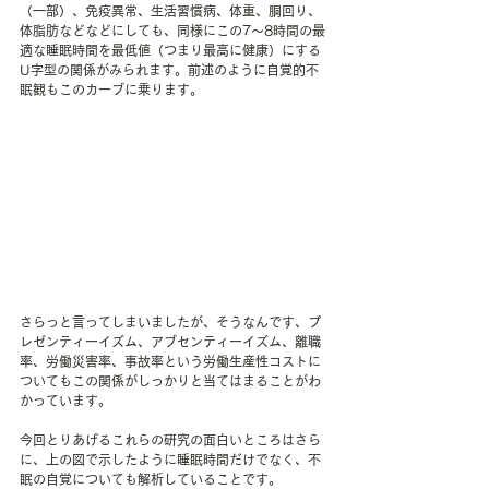
（一部）、免疫異常、生活習慣病、体重、胴回り、
体脂肪などなどにしても、同様にこの7～8時間の最
適な睡眠時間を最低値（つまり最高に健康）にする
U字型の関係がみられます。前述のように自覚的不
眠観もこのカーブに乗ります。
さらっと言ってしまいましたが、そうなんです、プ
レゼンティーイズム、アブセンティーイズム、離職
率、労働災害率、事故率という労働生産性コストに
ついてもこの関係がしっかりと当てはまることがわ
かっています。
今回とりあげるこれらの研究の面白いところはさら
に、上の図で示したように睡眠時間だけでなく、不
眠の自覚についても解析していることです。