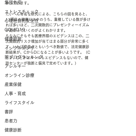
集団免疫
かっています。
ストレスチェック
たいへん有名な研究による、こちらの図を見ると、
11項目の健康リスクのうち、重複している数が多け
心理社会的安全性
れば多いほど、二次関数的にプレゼンティーイズム
COVID19
が高まっていくのがよくわかります。
ちなみにそもそも医療界隈のエビデンスはこの、二
健康経営
次関数的リスク増加が当てはまる部分が非常に多く
て、いわば変曲点ともいうべき数値で、法定健康診
インフルエンザ
断結果が、CからDになることが多いようです。（C
前ブログランキング
とか、Dとかはルールもエビデンスもないので、健
診センターが独断と偏見で定めています。）
アレルギー
オンライン診療
産業保健
人事・育成
ライフスタイル
書評
患者力
健康診断