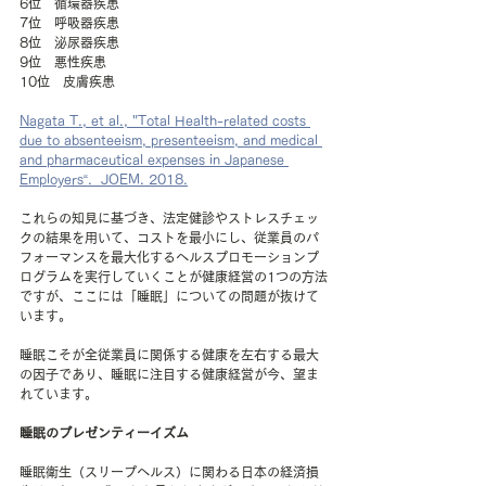
6位　循環器疾患
7位　呼吸器疾患
8位　泌尿器疾患
9位　悪性疾患
10位　皮膚疾患
Nagata T., et al., "Total Health-related costs 
due to absenteeism, presenteeism, and medical 
and pharmaceutical expenses in Japanese 
Employers“.  JOEM. 2018.
これらの知見に基づき、法定健診やストレスチェッ
クの結果を用いて、コストを最小にし、従業員のパ
フォーマンスを最大化するヘルスプロモーションプ
ログラムを実行していくことが健康経営の1つの方法
ですが、ここには「睡眠」についての問題が抜けて
います。
睡眠こそが全従業員に関係する健康を左右する最大
の因子であり、睡眠に注目する健康経営が今、望ま
れています。
睡眠のプレゼンティーイズム
睡眠衛生（スリープヘルス）に関わる日本の経済損