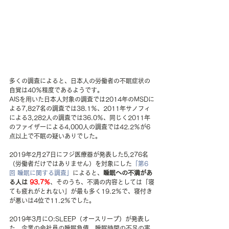
多くの調査によると、日本人の労働者の不眠症状の
自覚は40％程度であるようです。
AISを用いた日本人対象の調査では2014年のMSDに
よる7,827名の調査では38.1％、2011年サノフィ
による3,282人の調査では36.0％、同じく2011年
のファイザーによる4,000人の調査では42.2％が6
点以上で不眠の疑いありでした。
2019年2月27日にフジ医療器が発表した5,276名
（労働者だけではありません）を対象にした
「第6
回 睡眠に関する調査」
によると、
睡眠への不満があ
る人は 
93.7％
、そのうち、不満の内容としては「寝
ても疲れがとれない」が最も多く19.2％で、寝付き
が悪いは4位で11.2％でした。
2019年3月にO:SLEEP（オースリープ）が発表し
た、企業の会社員の睡眠負債、睡眠時間の不足の実