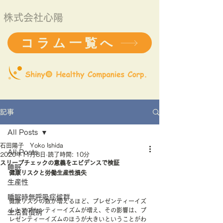
株式会社心陽
コラム一覧へ
記事
All Posts
石田陽子 Yoko Ishida
All Posts
2020年11月8日
読了時間: 10分
スリープチェックの意義をエビデンスで検証
睡眠
健康リスクと労働生産性損失
生産性
睡眠時無呼吸症候群
健康リスクの数が増えるほど、プレゼンティーイズ
ムとアブセンティーイズムが増え、その影響は、プ
生活習慣病
レゼンティーイズムのほうが大きいということがわ