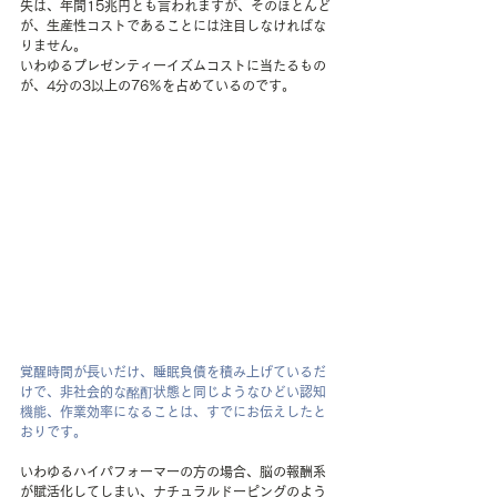
失は、年間15兆円とも言われますが、そのほとんど
が、生産性コストであることには注目しなければな
りません。
いわゆるプレゼンティーイズムコストに当たるもの
が、4分の3以上の76％を占めているのです。
覚醒時間が長いだけ、睡眠負債を積み上げているだ
けで、非社会的な酩酊状態と同じようなひどい認知
機能、作業効率になることは、すでにお伝えしたと
おりです。
いわゆるハイパフォーマーの方の場合、脳の報酬系
が賦活化してしまい、ナチュラルドーピングのよう