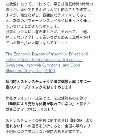
な状態になって、「俺って、平日は睡眠時間4時間の
ほうが、集中できるんだよね？」的なことを発言し
ますが、残念ながら、客観的なテストをしてみる
と、本来のパフォーマンスレベルにはまったく達し
ていないことがよくわかります。
以前のコラム
にも書きましたが、それって、「俺、
酔ってないよ？」って言いながら周囲に迷惑をかけ
ている酔っ払いと同じなんです・・・
The Economic Burden of Insomnia: Direct and 
Indirect Costs for Individuals with Insomnia 
Syndrome, Insomnia Symptoms, and Good 
Sleepers. Daley et al, 2009
採用時とストレスチェックや法定健診と同じ年に一
度のスリープチェックをおすすめします
弊社クライアント企業では、法定健診時の問診で
「睡眠により充分な休養が取れていない」
と答えた
従業員が51.2％に上りました。
ストレスチェックの睡眠に関する項目
【B-29　よく
眠れない】
への回答を分析すると、全国の平均より
不眠症状の自覚は少ない傾向のある企業です。