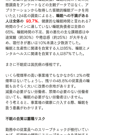
態調査をアンケートなどの主観データではなく、ア
プリケーションから取得した客観的睡眠データを用
いた2,124名の調査によると、
睡眠への不満がある
人は全体の  
93.7％
、健康的な睡眠時間と言われる7
時間のラインに達していない睡眠負債者は全体の
65%、睡眠時間の不足、質の悪化の主な課題感は中
途覚醒（約30％）や倦怠感（約25％）が大半を占
め、寝付きが悪いは10％未満と少数派でした。
睡眠と生産性に関連を自覚する人は85％、睡眠とメ
ンタルヘルスに関連を自覚する人は87％でした。
まさに不眠症は国民病の様相です。
いくら喫煙率の高い事業場でもなかなか51.2％の喫
煙率はないでしょうし、残りの48.8％の従業員の睡
眠もおそらく大いに改善の余地があります。
減量の必要がない労働者、禁煙の必要のない労働者
はいても、睡眠の必要がない労働者はいません。
そう考えると、事業場の健康に介入する際、睡眠を
扱う意義がわかります。
不眠の自覚は離職リスク
勤務中の従業員へのスリープチェックが根付いてい
れば、採用時の健診にスリープチェックを追加する