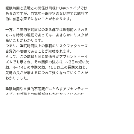
睡眠時間と退職との関係は同様にU字シェイプでは
あるのですが、自覚的不眠症状のない群では統計学
的に有意な差ではないことがわかります。
一方、自覚的不眠症状のある群では理想的とされる
６～８時間の睡眠であっても、あきらかにリスクが
高いことがわかります。
つまり、睡眠時間以上の離職のリスクファクターは
自覚的不眠観であることが示唆されます。
そして、この離職と同じ関係性がアブセンティーイ
ズムでも示され、その関係の強さは1～3日の短い欠
勤、4～14日の中期欠勤、15日以上の長期欠勤と、
欠勤の長さが増えるにつれて強くなっていくことが
わかりました。
睡眠時間や自覚的不眠観がもたらすアブセンティー
イズムや離職との関係が明らかになっているのに、
採用時に自覚的不眠観を尋ねない理由があるでしょ
うか？
採用時に尋ねた自覚的不眠観を維持するのは労働者
にとっての自己保健義務であり、尋ねて記録してお
くだけで、企業はしっかりと安全衛生配慮義務を果
たしている証拠にもなります。