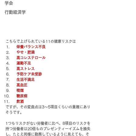
学会
行動経済学
こちらで上げられている11の健康リスクは
　栄養バランス不良
　やせ・肥満
　高コレステロール
　運動不足
　高ストレス
　予防ケア未受診
　生活不満足
　高血圧
　喫煙
　糖尿病
　飲酒
ですが、その変曲点は3～5項目くらいの重複にあり
そうです。
1つもリスクがない労働者に比べ、8項目のリスクを
持つ労働者は20倍ものプレゼンティーイズムを損失
し、たとえ同様に勤務しているように見えても、そ