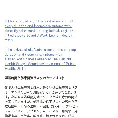
P Haaramo., et al., " The joint association of 
sleep duration and insomnia symptoms with 
disability retirement - a longitudinal, register-
linked study". Scand J Work Environ Health. 
2012.
T Lallukka., et al., "Joint associations of sleep 
duration and insomnia symptoms with 
subsequent sickness absence: The Helsinki 
Health Study". Scandinavian Journal of Public 
Health. 2013.
睡眠時間と健康関連リスクのカーブはU字
皆さんは睡眠時間と健康、あるいは睡眠時間とパフ
ォーマンスのU字の関係をすでにご存じだと思いま
す。次の図は処理能力低下リスクと睡眠時間の関係
を示していますが、処理能力低下リスクの部分を死
亡危険率、寿命の逆数、不健康（SRH）、プレゼン
ティーイズム、アブセンティーイズム、離職率、労
働災害率、事故率、医療費、精神疾患罹患、がん