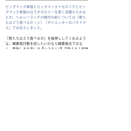
ビッグマック単独とビックマック＋セロリだとビッ
グマック単独のほうがカロリーを高く見積もられる
とか、ヘルシーランチの根付の妙については「君た
ちはどう食べるか（２）『ダイエッターのパラドク
ス』でお伝えしました。
「君たちはどう食べるか」を後押ししてくれるよう
な、健康食行動を促したいのなら健康視点ではな
く、美味しさ＆楽しさ【システム1】で訴えろ！的論
文が2019年10月に発表されたのでご紹介します。
「Increasing Vegetable Intake by Emphasizing 
Tasty and Enjoyable Attributes: A Randomized 
Controlled Multisite Intervention for Taste-
Focused Labeling」
アメリカの5つの大学の学生食堂において、24種類
の野菜を使ったメニューを用意、185日間、
137842食を解析した結果、味覚を強調した食品表
示（taste-focused labels）の場合は、健康を強調
した食品表示（health-focused labels）の場合と比
べ、野菜が多いメニューが29%多く選択されまし
た。既存の食品表示の場合と比べた場合も14%野菜
が多いメニューが選択されました。追加研究とし