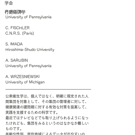
学会
P. ROZIN
行動経済学
University of Pennsylvania
C. FISCHLER
C.N.R.S. (Paris)
S. IMADA
Hiroshima-Shudo University
A. SARUBIN
University of Pennsylvania
A. WRZESNIEWSKI
University of Michigan
公衆衛生学は、個人ではなく、明確に規定された人
間集団を対象として、その集団の管理者に対して、
健康関連の諸問題に対する有効な対策を提案して、
実践を支援するための科学です。
最近ではテレビなどでも取り上げられるようになっ
たけれども、集団をみるというのはなかなか難しい
ものです。
年齢や性別、居住地域によるデータが出やすいの