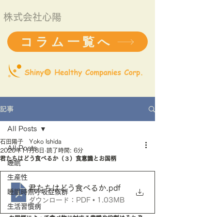
株式会社心陽
コラム一覧へ
記事
All Posts
石田陽子 Yoko Ishida
All Posts
2020年11月8日
読了時間: 6分
君たちはどう食べるか（３）食意識とお国柄
睡眠
生産性
君たちはどう食べるか
.pdf
睡眠時無呼吸症候群
ダウンロード：PDF • 1.03MB
生活習慣病