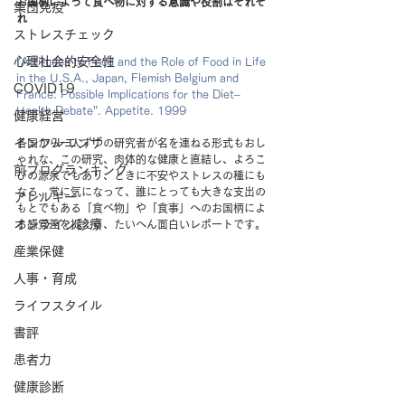
お国柄によって食べ物に対する意識や役割はそれぞ
集団免疫
れ
ストレスチェック
心理社会的安全性
"Attitudes to Food and the Role of Food in Life 
in the U.S.A., Japan, Flemish Belgium and 
COVID19
France: Possible Implications for the Diet–
Health Debate". Appetite. 1999
健康経営
インフルエンザ
各国から一人ずつの研究者が名を連ねる形式もおし
ゃれな、この研究、肉体的な健康と直結し、よろこ
前ブログランキング
びの源泉でもあり、ときに不安やストレスの種にも
なる、常に気になって、誰にとっても大きな支出の
アレルギー
もとでもある「食べ物」や「食事」へのお国柄によ
オンライン診療
る感覚差を捉える、たいへん面白いレポートです。 
産業保健
人事・育成
ライフスタイル
書評
患者力
健康診断