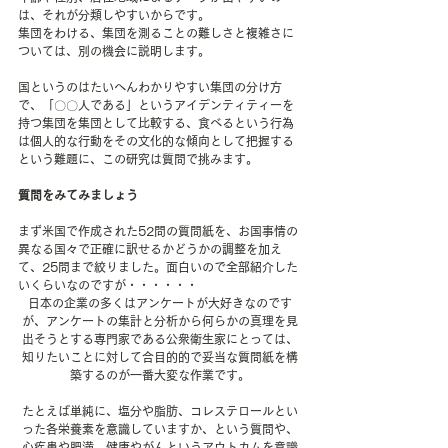
は、それが分類しやすいからです。
集団をわける、集団を測ることの難しさと複雑さに
ついては、別の機会に説明します。
国というのはたいへんわかりやすい集団の分け方
で、「〇〇人である」というアイデンティティーを
持つ集団を集団として比較する、食べるという行為
は個人的な行動をその文化的な傾向として把握する
という難題に、この研究は質問で挑みます。
質問をみてみましょう
まず米国で作成された52問の質問紙を、お国事情の
異なる国々で正確に訳せるかどうかの調整を加え
て、25問まで絞りました。面白いので全部紹介した
いくらいなのですが・・・・・・
日本の企業の多くはアンケートが大好きなのです
が、アンケートの集計と分析から何らかの真理を見
出そうとする専門家である公衆衛生家にとっては、
知りたいことに対して合目的的で妥当な質問紙を構
築するのが一番大変な作業です。
たとえば単純に、塩分や脂肪、コレステロールとい
った各栄養素を意識していますか、という質問や、
心疾患や肥満、健康やがんというアウトカムを意識