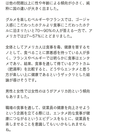
は他の問題以上に性や年齢による傾向が小さく、純
粋に国の違いが大きく出ました。
グルメを楽しむベルギーやフランスでは、ゴージャ
ス感にこだわったホテルより食事にこだわったホテ
ルに泊まりたいと70～90％の人が答える一方で、ア
メリカでは27～57％にとどまりました。
全体としてアメリカ人は食事を毒、健康を害するモ
ノとして、食べることに罪悪感を持っている人が多
く、フランスやベルギーでは明らかに食事はエンタ
メであり、結果、食事を通して得ているアウトカム
（肥満率）を比較すると、どうやらエンタメと思う
方が楽しい上に健康であるというザックリとした結
論が導けそうです。
男性と女性では女性のほうがアメリカ的という傾向
もありました。
職場の食事を通して、従業員の健康を向上させよう
という企画を立てる際には、エンタメ的な食事が健
康につながるというエビデンスをもとに、従業員を
楽しませることを意識してもいいかもしれません
ね。