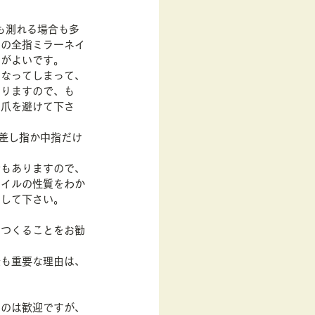
も測れる場合も多
この全指ミラーネイ
うがよいです。
になってしまって、
ありますので、も
る爪を避けて下さ
差し指か中指だけ
合もありますので、
ネイルの性質をわか
として下さい。
をつくることをお勧
最も重要な理由は、
。
くのは歓迎ですが、