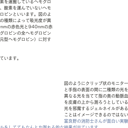
素を運搬しているヘモグロ
、酸素を運んでいないヘモ
ロビンといいます。図のよ
の種類によって吸光度が異
nmの赤色光と940nmの赤
グロビンの全ヘモグロビン
元型ヘモグロビン）に対す
ています。
図のようにクリップ状のモニタ
と手指の表面の間に二種類の光
異なる光を当てて指の奥の動脈
を皮膚の上から測ろうとしてい
光を邪魔するジェルネイルがあ
ことはイメージできるのではな
富良野の消防士さんが面白い実
ルをしててもなんとか測れる的な結果が出ています。