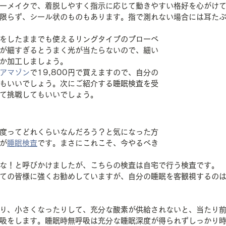
ーメイクで、着脱しやすく指示に応じて動きやすい格好を心がけ
限らず、シール状のものもあります。指で測れない場合には耳た
をしたままでも使えるリングタイプのプローベ
が細すぎるとうまく光が当たらないので、細い
か加工しましょう。
アマゾン
で19,800円で買えますので、自分の
もいいでしょう。次にご紹介する睡眠検査を受
て挑戦してもいいでしょう。
度ってどれくらいなんだろう？と気になった方
が
睡眠検査
です。まさにこれこそ、今やるべき
な！と呼びかけましたが、こちらの検査は自宅で行う検査です。
ての皆様に強くお勧めしていますが、自分の睡眠を客観視するの
り、小さくなったりして、充分な酸素が供給されないと、当たり
吸をします。睡眠時無呼吸は充分な睡眠深度が得られずしっかり