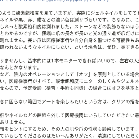
のように酸素飽和度を見ていますが、実際にジェルネイルをしてて
ネイルや黒、赤、紺などの濃い色は測りづらいです。ちなみに、
しれっと酸素飽和度は測れました。ストーンなどの装飾もないほ
とわかるのですが、極端に爪の長さが長いと光の通り道が爪だけ
測れません。長い爪は医療従事者や自分自身を傷つける可能性も
嫌われないようなネイルにしたい、という場合は、ぜひ、長すぎ
りませんし、基本的には1本モニターできればいいので、左右の人
なんとかなります。
など、院内のオペレーションとして「オフ」を原則としている場
い。医療従事者がすべて、酸素飽和度モニターのしくみやジェル
せんので、予定受診（検査・手術も同様）の場合にはオフを基本
きに困らない範囲でアートを楽しみたいという方は、クリアの指
粧やネイルなどの装飾を外して医療機関にいらしていただきたい
ありません。
報をヒントにするため、その人の肌や爪の性状も診察しています
ていらしてくださるのはたいへんありがたく、清潔にしていただ