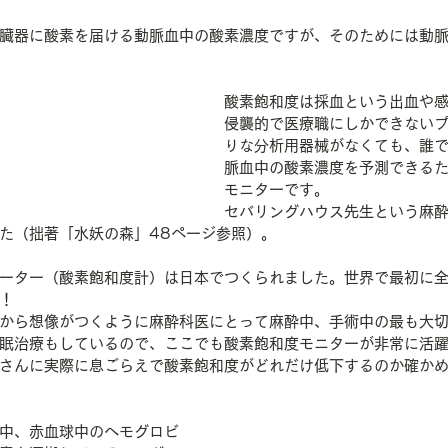
臓器に酸素を届ける動脈血中の酸素濃度ですが、そのためには動
酸素飽和度は採血という出血や
侵襲的で医療職にしかできない
りな分析用器械がなくても、誰
脈血中の酸素濃度を予測できる
モニターです。
セバリングハウス先生という麻酔
た（拙著「水妖の森」48ページ参照）。
ーター（酸素飽和度計）は日本でつくられました。世界で最初に
！
から想像がつくように麻酔科医にとって麻酔中、手術中の最も大
眠治療もしているので、ここでも酸素飽和度モニターが非常に活
さんに実際に息ごらえで酸素飽和度がどれだけ低下するのか確か
中、赤血球中のヘモグロビ