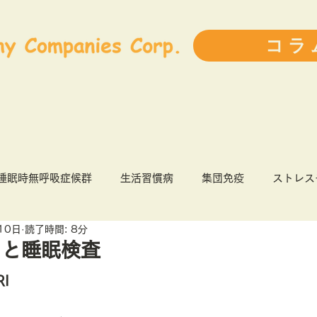
コラ
睡眠時無呼吸症候群
生活習慣病
集団免疫
ストレス
10日
読了時間: 8分
9
健康経営
インフルエンザ
前ブログランキング
トと睡眠検査
I
人事・育成
ライフスタイル
書評
患者力