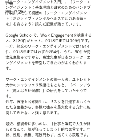
『ワーク・エンゲイジメント入門』、『ワーク・エ
学会
ンゲイジメント：基本理論と研究のためのハンドブ
行動経済学
ック』、そして初版の『ワーク・エンゲイジメン
ト：ポジティブ・メンタルヘルスで活力ある毎日
を』を貪るように読んだ記憶が残っています。
Google Scholorで、Work Engagementを検索する
と、3130件がヒット、2013年までは925件です。
一方、邦文のワーク・エンゲイジメントでは1914
件、2013年まではわずか254件、うち、50件が島
津先生絡みですから、島津先生が日本のワーク・エ
ンゲイジメントを牽引してきたのがよくわかりま
す。
ワーク・エンゲイジメントの第一人者、ユトレヒト
大学のシャウフェリ教授はもともと、「バーンアウ
ト（燃え尽き症候群）」の研究をしていたそうで
す。
近年、医療も公衆衛生も、リスクを回避するもぐら
たたき主義から、多様な強みを最大化する方針に転
向してきたな、と強く感じます。
最近、相談者に多いのは、「仕事と睡眠で人生が終
わるなんて、気が狂ってしまう」的な発言です。年
齢、性別、業種、報酬問わず、出てくる表現です。