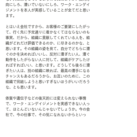
向にしろ、漕いでいないにしろ、ワーク・エンゲイ
ジメントを本人が実感していることが全てだと思い
ます。
とはいえ会社ですから、お客様のご要望にしたがっ
て、行く先に予定通りに着かなくてはならないのも
事実、だから、組織に貢献してくれている人を、組
織がどれだけ評価できるのか、に尽きるのかな、と
思います。その組織の姿を見て、自分でどちらに漕
ぐのかを決めればいいし、反対に漕ぎたい人、漕ぐ
動作をしたがらない人に対して、組織がケアしたけ
ればすればいい、と思います。どうしても後ろに漕
ぎたい人は、別の組織に映れば、最高の漕手になる
チャンスもあるだろうから、お互いのために、この
組織で完結しようと思いすぎないほうがいいだろう
な、とも思います。
体質や遺伝子などの後天的には変えられない事情
で、ワーク・エンゲイジメントを実感できない人っ
て、ほとんどいないんじゃないでしょうか。今の会
社で、今の仕事で、その気になれないからといっ
て、仕事を楽しむ選択肢に自分で蓋をしてしまうの
は、もったいないと思います。
私もますますポジティブ・メンタルヘルスで活力の
ある毎日を送ろうと思います。