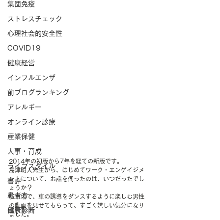
集団免疫
ストレスチェック
心理社会的安全性
COVID19
健康経営
インフルエンザ
前ブログランキング
アレルギー
オンライン診療
産業保健
人事・育成
2014年の初版から7年を経ての新版です。
ライフスタイル
島津明人先生から、はじめてワーク・エンゲイジメ
ントについて、お話を伺ったのは、いつだったでし
書評
ょうか？
患者力
駐車場で、車の誘導をダンスするように楽しむ男性
の動画を見せてもらって、すごく嬉しい気分になり
健康診断
ました。