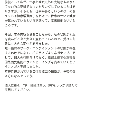
前提として私が、仕事と睡眠以外に大切なものなん
てない的な姿勢でカウンセリングしていることはあ
りますが、そもそも、仕事があるというのは、めち
ゃくちゃ健康増進因子なわけで、仕事のせいで健康
が奪われているという状態って、本末転倒もいいと
ころです。
今回、本の内容もさることながら、私の状態が初版
を読んだときと大きく変わっているので、受ける印
象にも大きな変化がありました。
唯一絶対のワーク・エンゲイジメントの状態が存在
するわけではなく、ポジティブよりネガティブ、そ
して、個人の行動だけでなく、組織全体で心理社会
的集団免疫的にウェルビーイングを高めていくとい
うことだと実感しました。
本書に書かれている自律分散型の協働が、今後の働
き方になるでしょう。
個人は第4、7章、組織は第5、6章をしっかり読んで
実践してください。