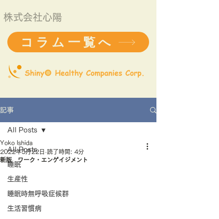
株式会社心陽
コラム一覧へ
記事
All Posts
Yoko Ishida
All Posts
2022年5月22日
読了時間: 4分
新版 ワーク・エンゲイジメント
睡眠
生産性
睡眠時無呼吸症候群
生活習慣病