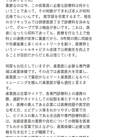
重要なのは今、この従業員に必要な診療科は何かと
いうことであって、その判断ができれば本人が何科
出身でもいいんです。 医学部を卒業するまで、現在
のカリキュラムでは研修医修了まで診療科を決めな
いで、グループで学ぶ機会が多いです。これは、医
者になったら何科であっても、医療を行なう上で他
科との連携が非常に重要だから、8年間の間に同級生
や先輩後輩と多くのネットワークを創り、医療界と
いうソーシャルキャピタル全体で公衆衛生を向上す
ることが目的だからだと私は信じています。 
何度もお伝えしていますが、産業医に必要な専門領
域は産業保健です。その点では産業医大を卒業し、
産業医コースで最初からエリート産業医になるべく
トレーニングを積んだ産業医が最も適任と言えま
す。 
産業医は企業サイドで、各専門診療科との連携の
際、通訳やガイドとしての役割を果たすべきもので
あり、医療の素人である企業には医療用語や医学的
な考え方、エビデンス等をわかりやすい言葉で示
し、ビジネスの素人である主治医や専門診療科医に
は、当該従業員の業務や自社についての情報を医者
でもわかる言葉で伝えながら、産業保健に必要な情
報を引き出すことが職務です。