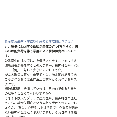
昨年度の業務上疾病発生状況を疾病別に見てみる
と、
負傷に起因する疾病が全体の71.4％
を占め、
深
い心理的負荷を伴う業務による精神障害は0.5％
で
す。
公衆衛生的視点では、負傷リスクをミニマムにする
環境改善が優先すると考えますが、精神科医率4.7％
は、「何」に対して少ないのでしょうか。
がんと就業の両立も重要ですし、法定健診結果であ
きらかになるのは主に生活習慣病とそれによるリス
クです。
精神科臨床に精通していれば、目の前で倒れた社員
の蘇生をしなくてもいいですか？
そもそも例示のブラック産業医が、精神科専門医だ
ったら、統合失調症という病名を受け入れるのでし
ょうか。 難しい心理テストは得意でも心電図が読め
ない精神科医はたくさんいますし、それ自体は問題
ではありません。 