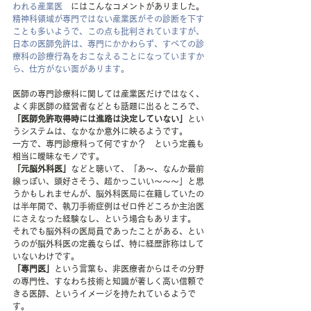
われる産業医
　にはこんなコメントがありました。
精神科領域が専門ではない産業医がその診断を下す
ことも多いようで、この点も批判されていますが、
日本の医師免許は、専門にかかわらず、すべての診
療科の診療行為をおこなえることになっていますか
ら、仕方がない面があります。
医師の専門診療科に関しては産業医だけではなく、
よく非医師の経営者などとも話題に出るところで、
「医師免許取得時には進路は決定していない」
とい
うシステムは、なかなか意外に映るようです。
一方で、専門診療科って何ですか？　という定義も
相当に曖昧なモノです。
「元脳外科医」
などと聴いて、「あ～、なんか最前
線っぽい、頭好さそう、超かっこいい～～～」と思
うかもしれませんが、脳外科医局に在籍していたの
は半年間で、執刀手術症例はゼロ件どころか主治医
にさえなった経験なし、という場合もあります。
それでも脳外科の医局員であったことがある、とい
うのが脳外科医の定義ならば、特に経歴詐称はして
いないわけです。
「専門医」
という言葉も、非医療者からはその分野
の専門性、すなわち技術と知識が著しく高い信頼で
きる医師、というイメージを持たれているようで
す。