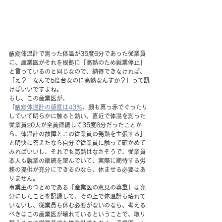
腋窩体温計で測った体温が35度6分であった従業員
に、産業医がそれを根拠に「高熱のため就業停止」
と言っているのと同じなので、納得できなければ、
「え？　なんで5度台なのに高熱なんすか？」って訊
けばいいですよね。
もし、この産業医が、
「
腋窩体温計の感度は43％
、顔も真っ赤でぐったり
していて明らかに触ると熱い。直近で体温を測った
従業員20人が全員連続して35度6分だったことか
ら、体温計の故障とこの従業員の発熱を主張する」
と明快に答えたなら自分で従業員に触って確かめて
みればいいし、それでも高熱はなさそうで、従業員
本人も就業の継続を望んでいて、実際に期待する労
務の提供が充分にできるのなら、休ませる必要はあ
りません。
事業主のつとめである「産業医の意見の尊重」は充
分にしたことを記録して、その上で体温計も壊れて
いないし、従業員も休む必要がないのなら、考える
べきはこの産業医が壊れているということで、取り