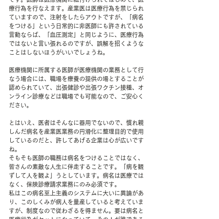
療行為を行なえます。産業医は医療行為を禁じられ
ていますので、注射をしたらアウトですが、「病名
をつける」という日常的に非医師にも許されている
言動ならば、「血圧測定」と同じように、医療行為
ではないと言い張れるのですが、誤解を招くような
ことはしないほうがいいでしょうね。
医療機関に所属する医師が医療機関の業務として行
なう場合には、職場を療養の提供の場とすることが
認められていて、出張健診や出張ワクチン接種、オ
ンライン診療などは職場でも可能なので、ご安心く
ださい。
とはいえ、医者はそんなに器用でないので、慣れ親
しんだ病名を産業医業務の円滑化に整理目的で使用
しているのだと、許してあげる企業は心が広いです
ね。
そもそも医師の職務は病名をつけることではなく、
皆さんの素敵な人生に伴走することです。「病を観
ずして人を観よ」うとしています。病名は医療では
なく、保険診療請求業務にのみ必須です。
私はこの病名至上主義のシステムに大いに異論があ
り、このしくみが病人を量産していると考えていま
すが、制度なので従わざるを得ません。要は病名と