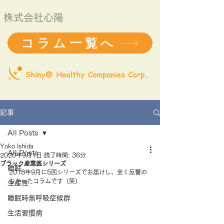
株式会社心陽
コラム一覧へ
記事
All Posts
Yoko Ishida
All Posts
2020年9月1日
読了時間: 36分
ブラック産業医シリーズ
睡眠
2018年9月に5回シリーズでお届けし、全く反響の
なかったコラムです（笑）
生産性
睡眠時無呼吸症候群
生活習慣病