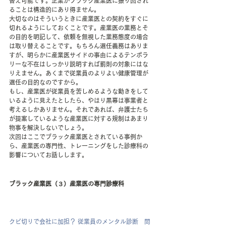
替え可能です。企業がブラック産業医に振り回され
ることは構造的にあり得ません。
大切なのはそういうときに産業医との契約をすぐに
切れるようにしておくことです。産業医の業務とそ
の目的を明記して、依頼を無視した業務態度の場合
は取り替えることです。もちろん選任義務はありま
すが、明らかに産業医サイドの事由によるテンポラ
リーな不在はしっかり説明すれば罰則の対象にはな
りえません。あくまで従業員のよりよい健康管理が
選任の目的なのですから。
もし、産業医が従業員を苦しめるような動きをして
いるように見えたとしたら、やはり黒幕は事業者と
考えるしかありません。それであれば、弁護士たち
が提案しているような産業医に対する規制はあまり
物事を解決しないでしょう。
次回はここでブラック産業医とされている事例か
ら、産業医の専門性、トレーニングをした診療科の
影響についてお話しします。
ブラック産業医（３）産業医の専門診療科
クビ切りで会社に加担？ 従業員のメンタル診断　問