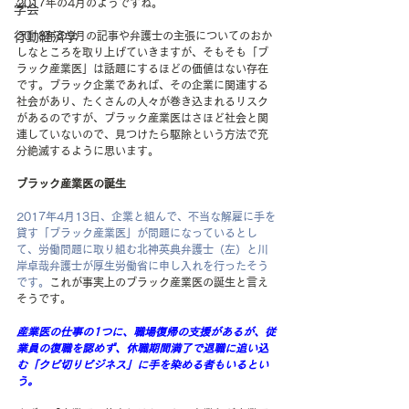
2017年の4月のようですね。
学会
行動経済学
2018年の9月の記事や弁護士の主張についてのおか
しなところを取り上げていきますが、そもそも「ブ
ラック産業医」は話題にするほどの価値はない存在
です。ブラック企業であれば、その企業に関連する
社会があり、たくさんの人々が巻き込まれるリスク
があるのですが、ブラック産業医はさほど社会と関
連していないので、見つけたら駆除という方法で充
分絶滅するように思います。
ブラック産業医の誕生
2017年4月13日、企業と組んで、不当な解雇に手を
貸す「ブラック産業医」が問題になっているとし
て、労働問題に取り組む北神英典弁護士（左）と川
岸卓哉弁護士が厚生労働省に申し入れを行
ったそう
です。
これが事実上のブラック産業医の誕生と言え
そうです。
産業医の仕事の1つに、職場復帰の支援があるが、従
業員の復職を認めず、休職期間満了で退職に追い込
む「クビ切りビジネス」に手を染める者もいるとい
う。