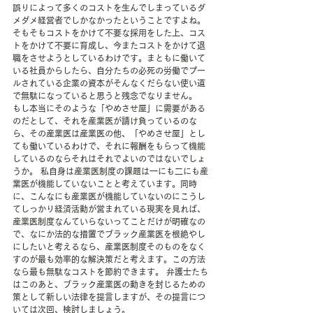
誤りによって多くのコストを生んでしまっているダ
メダメ経営者でしかなかったということですよね。
そもそもコストをかけて不要な採用をした上、コス
トをかけて不要に育成し、今またコストをかけて退
職をさせようとしているわけです。まともに働いて
いる社員からしたら、自分たちの必死の労働でプー
ルされている企業の資本がそんなくだらない使い道
で無駄になっていると思うと残念でなりません。
もし本当にそのような「やめさせ屋」に需要がある
のだとして、それを産業医が請け負っているのな
ら、その産業医は産業医の他、「やめさせ屋」とし
ても働いているわけで、それに報酬をもらって機能
しているのならそれはそれでよいのではないでしょ
うか。 私自身は産業医制度の課題は一にも二にも産
業医が機能していないことと考えています。同時
に、こんなにも産業医が機能していないのにこうし
てしっかり経済活動が営まれている現実を見れば、
産業医制度なんていらないってことだけが明確なの
で、なにか法的な措置でブラック産業医を根絶やし
にしたいと考えるなら、産業医制度そのものをなく
すのが最も効率的な解決策だと考えます。この方法
なら最も無駄なコストを節約できます。 弁護士たち
はこのあと、ブラック産業医の動きを封じるための
策として新しい法律を提言しますが、その提言につ
いては次回、検討しましょう。 