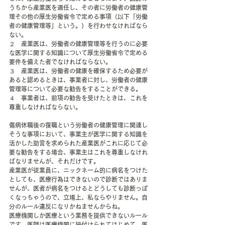
うちから産業医を選任し、その者に労働者の健康管
理その他の厚生労働省令で定める事項（以下「労働
者の健康管理等」という。）を行わせなければなら
ない。
２　産業医は、労働者の健康管理等を行うのに必要
な医学に関する知識について厚生労働省令で定める
要件を備えた者でなければならない。
３　産業医は、労働者の健康を確保するため必要が
あると認めるときは、事業者に対し、労働者の健康
管理等について必要な勧告をすることができる。
４　事業者は、前項の勧告を受けたときは、これを
尊重しなければならない。
傷病休職後の復職という労働者の健康管理に関連し
そうな事項において、事業主が医学に関する知識を
活かした助言を求められた産業医がこれに応じて必
要な勧告をする場合、事業主はこれを尊重しなけれ
ばなりませんが、それだけです。
産業医が従業員に、ニックネーム的に病名をつけた
としても、医療行為はできないので診断ではありま
せんが、医者が病名をつけるとどうしても診断っぽ
くなっちゃうので、立場上、私ならやりません。自
分のルール違反になりかねませんからね。
医療機関しか医療という業務を提供できないルール
です。医師は医療機関に紐付けられてはじめて、医