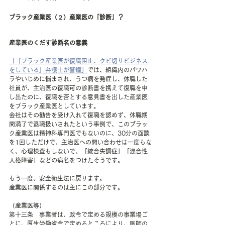
ブラック産業医（２）産業医の「診断」？
産業医のくだす診断名の意義
「『ブラック産業医が復職阻止、クビ切りビジネス
をしている』弁護士が警鐘」
では、組織内のパワハ
ラやいじめに悩まされ、うつ病を発症し、休職した
社員が、主治医の復職可の診断書を携えて復職を申
し出たのに、復職を否とする意見書を出した産業医
をブラック産業医としています。
会社はその勧告を受け入れて復職を認めず、休職期
間満了で退職扱いされたという事例で、このブラッ
ク産業医は精神科専門医でもないのに、30分の面談
を1回しただけで、主治医への問い合わせは一度もな
く、心理検査もしないで、「統合失調症」「混合性
人格障害」などの病名をつけたそうです。
もう一度、安全衛生法に戻ります。
産業医に関係するのは主にこの部分です。
（産業医等）
第十三条　事業者は、政令で定める規模の事業場ご
とに、厚生労働省令で定めるところにより、医師の