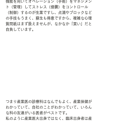
機能を用いてオペレーション（手術）をマネジメン
ト（管理）してストレス（侵襲）をコントロール
（制御）するのが生業ですし、点滴やブロックなど
の手技もうまく、蘇生も得意ですから、複雑な心理
質問紙はまず扱えませんが、なかなか「買い」だと
自負しています。 
つまり産業医の診療科はなんでもよく、産業保健が
わかっていて、自社のことがわかっていて、いろん
な科の友達がいる医者がベストです。
私のように産業医大出身ではなく、臨床出身者は産
業医としての経験は卒後年数に比べて未熟でも、多
様な友達がいるという点は強みになります。
この条件のうち、企業サイドで努力できるのは、し