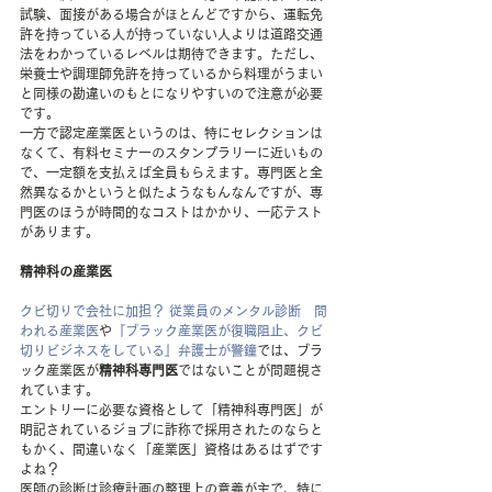
試験、面接がある場合がほとんどですから、運転免
許を持っている人が持っていない人よりは道路交通
法をわかっているレベルは期待できます。ただし、
栄養士や調理師免許を持っているから料理がうまい
と同様の勘違いのもとになりやすいので注意が必要
です。
一方で認定産業医というのは、特にセレクションは
なくて、有料セミナーのスタンプラリーに近いもの
で、一定額を支払えば全員もらえます。専門医と全
然異なるかというと似たようなもんなんですが、専
門医のほうが時間的なコストはかかり、一応テスト
があります。
精神科の産業医
クビ切りで会社に加担？ 従業員のメンタル診断　問
われる産業医
や
『ブラック産業医が復職阻止、クビ
切りビジネスをしている』弁護士が警鐘
では、ブラ
ック産業医が
精神科専門医
ではないことが問題視さ
れています。
エントリーに必要な資格として「精神科専門医」が
明記されているジョブに詐称で採用されたのならと
もかく、間違いなく「産業医」資格はあるはずです
よね？
医師の診断は診療計画の整理上の意義が主で、特に