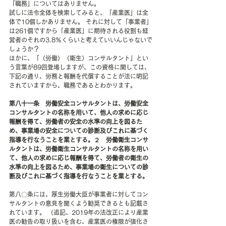
「職務」についてはありません。 
試しに法令全体を検索してみると、「産業医」は全
体で10個しかありません。 それに対して「事業者」
は261個ですから「産業医」に期待される役割も経
営者のそれの3.8％くらいと考えていいんじゃないで
しょうか？ 
ほかに、「（労働）（衛生）コンサルタント」とい
う言葉が89回登場しますが、この資格に関しては、
下記の通り、労務と報酬を代償することが法に明記
されていますから、職務であるとわかります。
第八十一条　労働安全コンサルタントは、労働安全
コンサルタントの名称を用いて、他人の求めに応じ
報酬を得て、労働者の安全の水準の向上を図るた
め、事業場の安全についての診断及びこれに基づく
指導を行なうことを業とする。２　労働衛生コンサ
ルタントは、労働衛生コンサルタントの名称を用い
て、他人の求めに応じ報酬を得て、労働者の衛生の
水準の向上を図るため、事業場の衛生についての診
断及びこれに基づく指導を行なうことを業とする。
第八〇条には、厚生労働大臣が事業者に対してコン
サルタントの意見を聞くよう勧奨できるとも記載さ
れています。 （追記、2019年の法改正により産業
医の勧告の取り扱いを含む、産業医の権限が強化さ