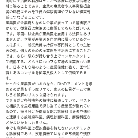
同時に主治医の職務はそこから診療に必要な情報を
引っ張ることであり、企業の事業者や人事労務担当
者の職務はそれを社員の健康管理やブレない経営判
断につなげることです。 
産業医が企業寄りなのは企業が雇っている翻訳家だ
からで、従業員は主治医に翻訳してもらえばいいん
です。米国には企業が産業医を雇用する法律はあり
ませんが、企業が産業医を自発的に雇っているケー
スは多く、一般従業員も持病の専門科としての主治
医の他、個人のための産業医を主治医にすることが
でき、さらに双方が話し合う上でコンサルタントし
て機能する、どちらにも中立な立場の産業医もいま
す。日本でも心陽のように産業保健に強く、医学知
識もあるコンサルを従業員個人として依頼できま
す。 
せっかく産業医がいるのなら、DtoDでコメントを求
めるのが最も手っ取り早く、素人の伝言ゲームで生
じうる誤解のリスクも避けられます。
できるだけ各診療科の特性に精通していて、ベスト
な相談先を最短距離で探し当てる産業医が優れてい
るので、振り分けが得意な総合診療科出身者や他科
と連携する放射線科医、病理診断科医、麻酔科医な
どがよいかもしれません。
中でも麻酔科医は標的臓器を持たないシステミック
な診療科であり、疾患臓器ではなく正常機能や残存