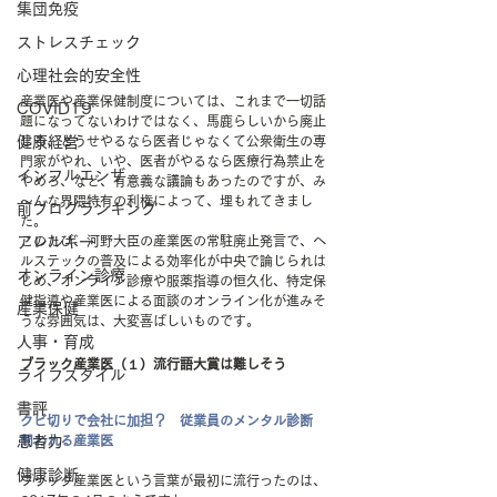
集団免疫
ストレスチェック
心理社会的安全性
産業医や産業保健制度については、これまで一切話
COVID19
題になってないわけではなく、馬鹿らしいから廃止
健康経営
しろ、どうせやるなら医者じゃなくて公衆衛生の専
門家がやれ、いや、医者がやるなら医療行為禁止を
インフルエンザ
やめろ、など、有意義な議論もあったのですが、み
～んな界隈特有の利権によって、埋もれてきまし
前ブログランキング
た。
アレルギー
このたび、河野大臣の産業医の常駐廃止発言で、ヘ
ルステックの普及による効率化が中央で論じられは
オンライン診療
じめ、オンライン診療や服薬指導の恒久化、特定保
健指導や産業医による面談のオンライン化が進みそ
産業保健
うな雰囲気は、大変喜ばしいものです。
人事・育成
ブラック産業医（１）流行語大賞は難しそう
ライフスタイル
書評
クビ切りで会社に加担？　従業員のメンタル診断　
患者力
問われる産業医
健康診断
ブラック産業医という言葉が最初に流行ったのは、