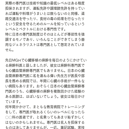
実際の専門医は技術や知識の最低レベルはある程度
担保されますが、運転免許や調理師免許を持ってい
れば運転や料理がうまいとは限らないのと同様、道
路交通法を守ったり、食材の毒の処理を行なったり
という安全を守るためのルールを知っているという
レベルとベクトルにおける専門性です。
特に日本の専門医制度はそのほとんどが専従性を強
調するモノであり、いろんなことができてしまう器
用なジェネラリストは専門医として想定されていま
せん。
先日MGHで心臓移植の麻酔を毎日のようにかけてい
る麻酔科医と話しましたが、彼女は麻酔科専門医で
も心臓血管麻酔専門医でもありません。日本の心臓
血管麻酔専門医に名を連ねる偉い先生方が医長や部
長を務める病院では、年間に心臓の手術が一件もな
い病院もあります。おそらく日本の心臓血管麻酔専
門医のうち、心臓移植の麻酔を複数回かけた経験の
ある医師は、ほぼいないでしょう。彼女は毎日かけ
ています。
何年間かかけて、まともな教育病院でトレーニング
をして、専門医が取れるくらいのレベルになったら
〇〇科の医者です、と名乗ってもあまり恥ずかしく
はないのかもしれません。専門医は名人を担保する
ものは決してありませんが、一応、筆記試験、実技