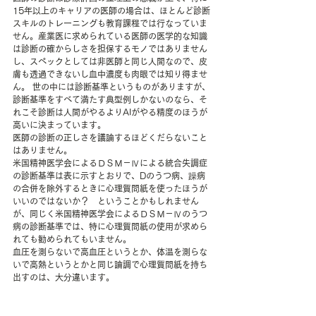
15年以上のキャリアの医師の場合は、ほとんど診断
スキルのトレーニングも教育課程では行なっていま
せん。産業医に求められている医師の医学的な知識
は診断の確からしさを担保するモノではありません
し、スペックとしては非医師と同じ人間なので、皮
膚も透過できないし血中濃度も肉眼では知り得ませ
ん。 世の中には診断基準というものがありますが、
診断基準をすべて満たす典型例しかないのなら、そ
れこそ診断は人間がやるよりAIがやる精度のほうが
高いに決まっています。 
医師の診断の正しさを議論するほどくだらないこと
はありません。 
米国精神医学会によるＤＳＭ－Ⅳによる統合失調症
の診断基準は表に示すとおりで、Dのうつ病、躁病
の合併を除外するときに心理質問紙を使ったほうが
いいのではないか？　ということかもしれません
が、同じく米国精神医学会によるＤＳＭ－Ⅳのうつ
病の診断基準では、特に心理質問紙の使用が求めら
れても勧められてもいません。 
血圧を測らないで高血圧というとか、体温を測らな
いで高熱というとかと同じ論調で心理質問紙を持ち
出すのは、大分違います。