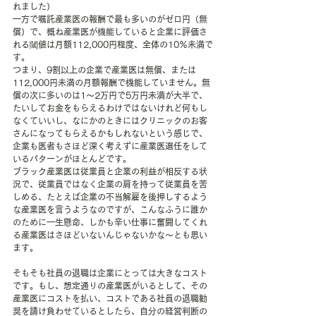
れました）
一方で嘱託産業医の報酬で最も多いのがゼロ円（無
償）で、概ね産業医が機能していると企業に評価さ
れる閾値は月額112,000円程度、全体の10％未満で
す。
つまり、9割以上の企業で産業医は無償、または
112,000円未満の月額報酬で機能していません。無
償の次に多いのは1～2万円で5万円未満が大半で、
たいしてお金をもらえるわけではないけれど何もし
なくていいし、なにかのときにはクリニックのお客
さんになってもらえるかもしれないという感じで、
企業も医者もさほど深く考えずに産業医選任をして
いるパターンがほとんどです。
ブラック産業医は従業員と企業の利益が相反する状
況で、従業員ではなく企業の肩を持って従業員を苦
しめる、たとえば企業の不当解雇を後押しするよう
な産業医を言うようなのですが、こんなふうに誰か
のために一生懸命、しかも辛い仕事に奮闘してくれ
る産業医はさほどいないんじゃないかな～とも思い
ます。
そもそも社員の退職は企業にとっては大きなコスト
です。もし、想定通りの産業医がいるとして、その
産業医にコストを払い、コストである社員の退職勧
奨を請け負わせているとしたら、自分の経営判断の