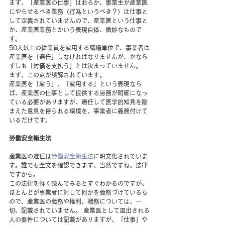
まず、「産業医の仕事」はおろか、事業主が産業医
にやらせるべき業務（行為というべき？）は仕事と
して定義されていませんので、産業医という仕事と
か、産業医業務とかいう表現自体、微妙なもので
す。
50人以上の従業員を雇用する職場単位で、事業者は
産業医を「選任」しなければなりませんが、かなら
ずしも「対価を支払う」とは決まっていません。
まず、この点が誤解されています。
産業医を「雇う」、「雇用する」という表現なら
ば、産業医の仕事として提供する労務が明確になっ
ている必要がありますが、選任して医学的知見を踏
まえた意見を得られる環境を、事業者に義務付けて
いるだけです。 
労働安全衛生法
産業医の選任は
労働安全衛生法
に明文化されていま
す。誰でも全文を確認できます、当然ですね、法律
ですから。 
この法律を軽く読んでみるとすぐわかるのですが、
ほとんどが事業者に対して何かを義務づけているも
ので、産業医の義務や権利、職務については、一
切、記載されていません。 産業医として選出される
人の要件については記載がありますが、「仕事」や