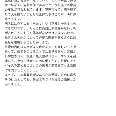
医療行為がセットになっていて、その人が誰である
かではなく、病名が何であるかという根拠で医療費
の支払が行なわれています。正直言って、病を観ず
して人を観たいまともな医師たちはこのルールに戸
惑ってます。
病名には必ずしも「当たり」や「正解」があるもの
でもないですし、たとえば高血圧や高熱がないと判
断された人に血圧や体温がないわけではないので、
患者さんの生活にとって必要な医療が届くように診
断名を塩梅することもあります。
医療の目的は人々がより豊かな人生を楽しむことで
あって、病名をつけることではありません。苦痛か
ら解放されて、快適に最大限のパフォーマンスを発
揮して、存分に社会のために働くために医者にアド
バイスを求めるのは、この医者が産業医でも主治医
でも同じことでしょう。
よって、この産業医がなんらかの整理のために病名
をつけたとしても、あだ名をつけた程度の価値しか
ありません。