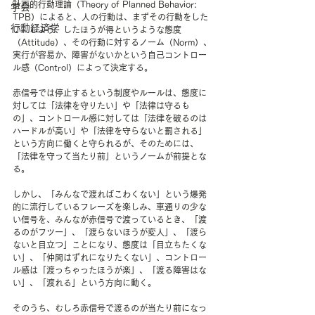
計画的行動理論（Theory of Planned Behavior: 
学会
TPB）によると、人の行動は、まずその行動をした
行動経済学
い、しよう、したほうが得というような態度
（Attitude）、その行動に対するノーム（Norm）、
実行が容易か、障害がないかという自己コントロー
ル感（Control）によって決定する。
赤信号では停止するという制度やルールは、態度に
対しては「法律を守りたい」や「法律は守るも
の」、コントロール感に対しては「法律を破るのは
ハードルが高い」や「法律を守らないと罰される」
という方向に働くと守られるが、そのためには、
「法律を守って当たり前」というノームが前提とな
る。
しかし、「みんなで渡ればこわくない」という爆発
的に流行しているフレーズを楽しみ、車通りの少な
い信号を、みんなが赤信号で渡っているとき、「渡
るのがフツー」、「渡らないほうが変人」、「渡ら
ないと目立つ」ことになり、態度は「目立ちたくな
い」、「仲間はずれになりたくない」、コントロー
ル感は「渡っちゃったほうが楽」、「渡る障害はな
い」、「渡れる」という方向に動く。
そのうち、むしろ赤信号で渡るのが当たり前になっ