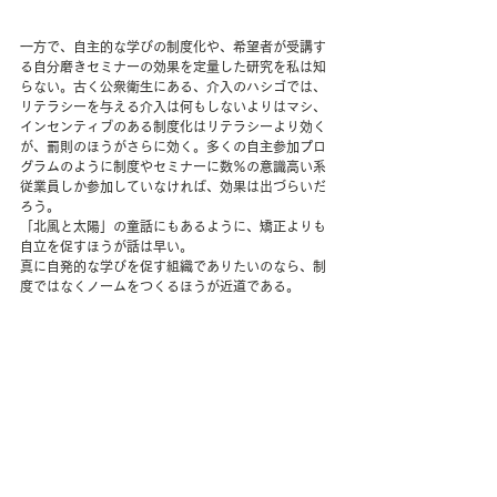
一方で、自主的な学びの制度化や、希望者が受講す
る自分磨きセミナーの効果を定量した研究を私は知
らない。古く公衆衛生にある、介入のハシゴでは、
リテラシーを与える介入は何もしないよりはマシ、
インセンティブのある制度化はリテラシーより効く
が、罰則のほうがさらに効く。多くの自主参加プロ
グラムのように制度やセミナーに数％の意識高い系
従業員しか参加していなければ、効果は出づらいだ
ろう。
「北風と太陽」の童話にもあるように、矯正よりも
自立を促すほうが話は早い。
真に自発的な学びを促す組織でありたいのなら、制
度ではなくノームをつくるほうが近道である。