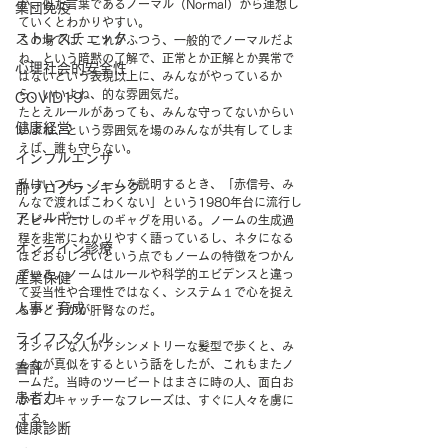
が、似た言葉であるノーマル（Normal）から連想し
集団免疫
ていくとわかりやすい。
ストレスチェック
この場では、これがふつう、一般的でノーマルだよ
ね、という暗黙の了解で、正常とか正解とか異常で
心理社会的安全性
はないという表現以上に、みんながやっているか
ら、いいよね、的な雰囲気だ。
COVID19
たとえルールがあっても、みんな守ってないからい
健康経営
いよね、という雰囲気を場のみんなが共有してしま
えば、誰も守らない。
インフルエンザ
私はいつも、ノームを説明するとき、「赤信号、み
前ブログランキング
んなで渡ればこわくない」という1980年台に流行し
アレルギー
たビートたけしのギャグを用いる。ノームの生成過
程を非常にわかりやすく語っているし、ネタになる
オンライン診療
ほどおもしろいという点でもノームの特徴をつかん
でいる。ノームはルールや科学的エビデンスと違っ
産業保健
て妥当性や合理性ではなく、システム１で心を捉え
人事・育成
るかどうかが肝腎なのだ。
ライフスタイル
オシャレな人がアシンメトリーな髪型で歩くと、み
んなが真似をするという話をしたが、これもまたノ
書評
ームだ。当時のツービートはまさに時の人、面白お
患者力
かしくキャッチーなフレーズは、すぐに人々を虜に
する。
健康診断