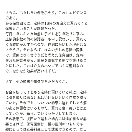
さらに、おもしろい例を示そう。これもエビデンス
である。
ある保育園では、定時の16時のお迎えに遅れてくる
保護者がいることが課題だった。
毎日、きちんと定時前に子どもを引き取りに来る、
圧倒的多数の他の保護者にも申し訳ないし、遅れて
くる時間がわずかなので、遅刻にたいした理由はな
さそうだ。それならば、ほんの少しの意識の変化
で、遅刻はなくせそうだと考えた保育園は、定時に
遅れた保護者から、罰金を徴収する制度を設けるこ
とにした。これは介入のハシゴでいえば罰則なの
で、なかなか効果が高いはずだ。
さて、その顛末が想像できただろうか。
お金を払って子どもを定時に預けている親は、定時
に引き取りに来なければいけないという自覚を持っ
ていた。それでも、ついつい約束に遅れてしまう癖
のある保護者はいるものだ。遅れる度に悪いとは思
っていたが、毎日、ついうっかりしてしまう。
その状態で、次回から遅れた場合には追加料金が必
要ときけば、保育園側は一種の罰則のつもりでも、
親にとっては延長料金として認識できるので、むし