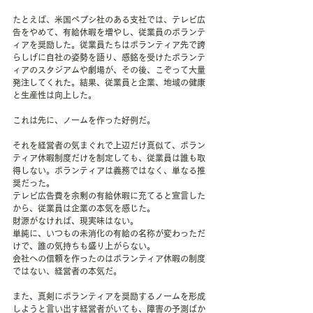
たとえば、米国ペプシ社のある支社では、テレビ広
告をやめて、有給休暇を増やし、従業員のボランテ
ィアを奨励した。従業員たちはボランティア先で誇
らしげに自社の姿勢を語り、感銘を受けたボランテ
ィアのスタジアムや劇場が、その後、こぞって大量
発注してくれた。結果、従業員と企業、地域の健康
と生産性は向上した。
これは先に、ノームを作った好例だ。
それを経営者の気まぐれで上辺だけ真似て、ボラン
ティア休暇制度だけを制定しても、従業員は誰も取
得しない。ボランティアは義務ではなく、単なる推
奨だった。
テレビ広告費を余剰の有給休暇に充てると宣言した
から、従業員は企業の本気を感じた。
財源がなければ、現実味はない。
単純に、いつもの未消化の有給の名称が変わっただ
けで、誰の気持ちも盛り上がらない。
会社への信頼を作ったのはボランティア休暇の制度
ではない、経営者の本気だ。
また、真剣にボランティアを奨励するノームを形成
しようと言い出す経営者がいても、障害の予測ばか