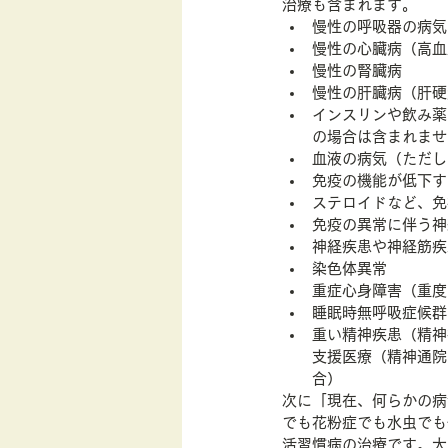
治療も含まれます。
慢性の呼吸器の病気
慢性の心臓病（高血
慢性の腎臓病
慢性の肝臓病（肝硬
インスリンや飲み薬
の場合は含まれませ
血液の病気（ただし
免疫の機能が低下す
ステロイドなど、免
免疫の異常に伴う神
神経疾患や神経筋疾
染色体異常
重症心身障害（重度
睡眠時無呼吸症候群
重い精神疾患（精神
支援医療（精神通院
合）
次に「現在、何らかの病
でも花粉症でも水虫でも
活習慣病の治療です。大