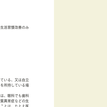
】
は生活習慣改善のみ
している、又は自立
帳を所持している場
には、眼科でも歯科
脂質異常症などの生
いことは、たとえ医