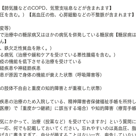
【肺気腫などのCOPD、気管支喘息などが含まれます】
圧を含む。）【高血圧の他、心房細動などの不整脈が含まれます
変等）
で治療中の糖尿病又はほかの病気を併発している糖尿病【糖尿病
ん】
、鉄欠乏性貧血を除く。）
る病気（治療や緩和ケアを受けている悪性腫瘍を含む。）
疫の機能を低下させる治療を受けている
経疾患や神経筋疾患
患が原因で身体の機能が衰えた状態（呼吸障害等）
の肢体不自由と重度の知的障害とが重複した状態）
疾患の治療のため入院している、精神障害者保健福祉手帳を所持
医療）で「重度かつ継続」に該当する場合）や知的障害（療育手
気にかかって、治療（投薬など）を受けていますか」という質問
一応、何でも記載しておいてください。忘れやすいのは高血圧、
げさに書きすぎて、自分が損することはない一方、申告していな