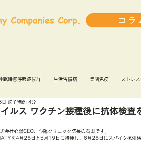
コラ
睡眠時無呼吸症候群
生活習慣病
集団免疫
ストレス
6日
読了時間: 4分
9
健康経営
インフルエンザ
前ブログランキング
イルス ワクチン接種後に抗体検査
人事・育成
ライフスタイル
書評
患者力
式会社心陽CEO、心陽クリニック院長の石田です。
NATYを4月28日と5月19日に接種し、6月28日にスパイク抗体