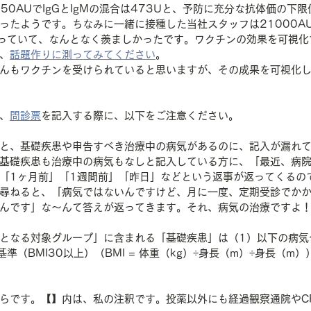
850AUでIgGとIgMの混合は473Uと、予防に充分な抗体価の下
ったようです。ちなみに一緒に接種した当社スタッフは21000AU
っていて、なんとなく羨ましかったです。ワクチンの効果を可視化
、
話題作りに測ってみてください
。
んもワクチンを受けられていると思いますが、その成果を可視化
、
問診票
を記入する際に、以下をご注意ください。
と、基礎疾患や申告すべき治療中の病気があるのに、記入が漏れ
基礎疾患も治療中の病気もなしと記入している方に、「最近、病
「1ヶ月前」「1週間前」「昨日」などという返事が返ってくるの
尋ねると、「病気ではないんですけど、月に一度、定期受診でか
んです」な～んて答えが返ってきます。それ、病気の治療ですよ
となる対象グループ」に含まれる「基礎疾患」は（1）以下の病気
準（BMI30以上）（BMI = 体重（kg）÷身長（m）÷身長（m
らです。【】内は、私の注釈です。投薬以外にも経過観察通院やC