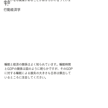
と大いなる関連があることがあきらかになっていま
学会
す。
行動経済学
睡眠と経済の関係はよく知られています。睡眠時間
とGDPの関係は図のように明らかですが、そのGDP
に対する睡眠による損失の大きさも日本は傑出して
いるところに注目してください。