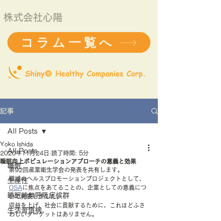
株式会社心陽
コラム一覧へ
記事
All Posts
Yoko Ishida
All Posts
2020年11月24日
読了時間: 5分
睡眠向上ポピュレーションアプローチの意義と効果
睡眠
第92回産業衛生学会の発表を共有します。
職域のヘルスプロモーションプロジェクトとして、
生産性
OSA
に焦点をあてることの、企業としての意義につ
睡眠時無呼吸症候群
いて発表しました。
収益を上げ、社会に貢献するために、これほどふさ
生活習慣病
わしいターゲットはありません。