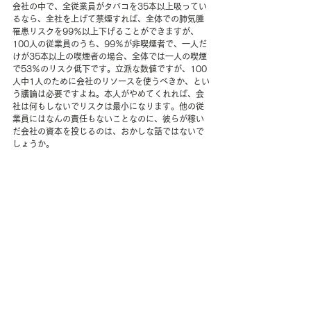
会社の中で、全従業員がタバコを35本以上吸ってい
るなら、全社を上げて禁煙すれば、全体での肺気腫
罹患リスクを99％以上下げることができますが、
100人の従業員のうち、99％が非喫煙者で、一人だ
けが35本以上の喫煙者の場合、全体では一人の喫煙
で53％のリスク低下です。立派な数値ですが、100
人中1人のために会社のリソースを使うべきか、とい
う議論は必要ですよね。本人がやめてくれれば、会
社は何もしないでリスクは最小になります。他の従
業員にはなんの責任もないことなのに、彼らが稼い
だ会社の資本を投じるのは、おかしな話ではないで
しょうか。