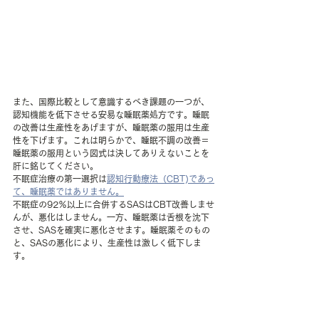
また、国際比較として意識するべき課題の一つが、
認知機能を低下させる安易な睡眠薬処方です。睡眠
の改善は生産性をあげますが、睡眠薬の服用は生産
性を下げます。これは明らかで、睡眠不調の改善＝
睡眠薬の服用という図式は決してありえないことを
肝に銘じてください。
不眠症治療の第一選択は
認知行動療法（CBT)であっ
て、睡眠薬ではありません。
不眠症の92％以上に合併するSASはCBT改善しませ
んが、悪化はしません。一方、睡眠薬は舌根を沈下
させ、SASを確実に悪化させます。睡眠薬そのもの
と、SASの悪化により、生産性は激しく低下しま
す。